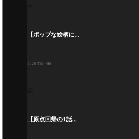
SF
【ポップな絵柄に…
2026年8月4日
SF
【原点回帰の1話…