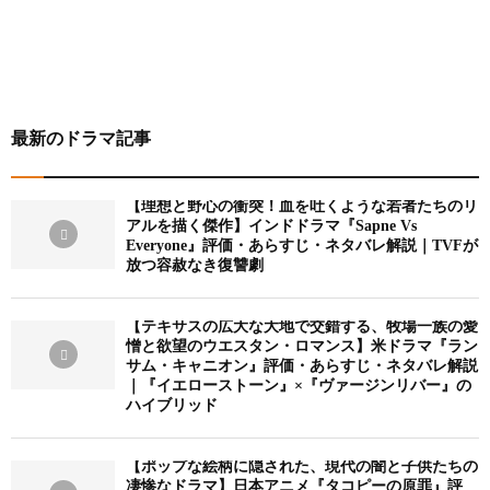
最新のドラマ記事
【理想と野心の衝突！血を吐くような若者たちのリ
アルを描く傑作】インドドラマ『Sapne Vs
Everyone』評価・あらすじ・ネタバレ解説｜TVFが
放つ容赦なき復讐劇
【テキサスの広大な大地で交錯する、牧場一族の愛
憎と欲望のウエスタン・ロマンス】米ドラマ『ラン
サム・キャニオン』評価・あらすじ・ネタバレ解説
｜『イエローストーン』×『ヴァージンリバー』の
ハイブリッド
【ポップな絵柄に隠された、現代の闇と子供たちの
凄惨なドラマ】日本アニメ『タコピーの原罪』評