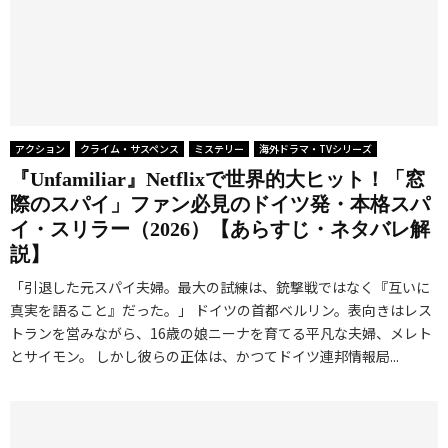
アクション
クライム・サスペンス
ミステリー
海外ドラマ・TVシリーズ
『Unfamiliar』Netflixで世界的大ヒット！「窓
際のスパイ」ファン必見のドイツ発・本格スパ
イ・スリラー（2026）【あらすじ・ネタバレ解
説】
「引退した元スパイ夫婦。最大の試練は、銃撃戦ではなく『互いに
真実を語ること』だった。」 ドイツの首都ベルリン。表向きはレス
トランを営みながら、16歳の娘ニーナを育てる平凡な夫婦、メレト
とサイモン。 しかし彼らの正体は、かつてドイツ連邦情報局...