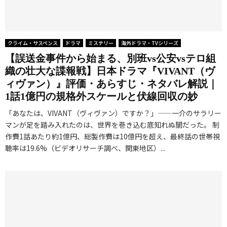
クライム・サスペンス
ドラマ
ミステリー
海外ドラマ・TVシリーズ
【誤送金事件から始まる、別班vs公安vsテロ組
織の壮大な諜報戦】日本ドラマ『VIVANT（ヴ
ィヴァン）』評価・あらすじ・ネタバレ解説｜
1話1億円の規格外スケールと伏線回収の妙
「あなたは、VIVANT（ヴィヴァン）ですか？」——一介のサラリー
マンが足を踏み入れたのは、世界を巻き込む底知れぬ闇だった。 制
作費1話あたり約1億円、総製作費は10億円を超え、最終話の世帯視
聴率は19.6%（ビデオリサーチ調べ、関東地区）...