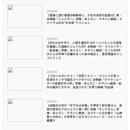
2026.08.04
【孤島に潜む最強の暗殺者と、少女の決死の逃避行】英・
米映画『シェルター』評価・あらすじ・ネタバレ解説｜ス
テイサム印の“お約束”アクション
2026.08.04
【AIの少女を守り、人類を裏切れるか？ハリウッドの常識
を破壊した超絶ビジュアルSF】米映画『ザ・クリエイター
／創造者』評価・あらすじ・ネタバレ解説｜たった8000
万ドルの予算で巨編を作った男の執念と、賛否両論のツッ
コミどころ
2026.08.03
【コロッセオにサメ！？巨匠リドリー・スコットが放つ、
怒涛のトンデモ歴史スペクタクル】米映画『グラディエー
ターII 英雄を呼ぶ声』評価・あらすじ・ネタバレ解説｜前
作の威光にすがる、血塗られた“お祭り映画”の全貌
2026.08.03
【奴隷の少年が「天下の大将軍」を夢見て剣を振るう、奇
跡の実写化プロジェクト第一弾】邦画『キングダム』評
価・あらすじ・ネタバレ解説｜大スケールの合戦と「山﨑
賢人の叫び」が世界を二分するジャパニーズ・エピックの
幕開け