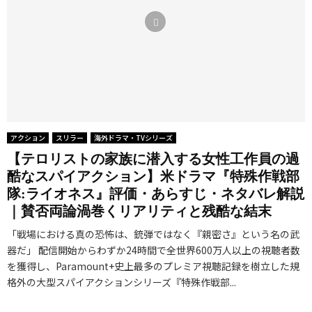
アクション
スリラー
海外ドラマ・TVシリーズ
【テロリストの家族に潜入する女性工作員の過
酷なスパイアクション】米ドラマ『特殊作戦部
隊:ライオネス』評価・あらすじ・ネタバレ解説
｜賛否両論渦巻くリアリティと残酷な結末
「戦場における真の恐怖は、銃弾ではなく『親密さ』という名の武
器だ」 配信開始からわずか24時間で全世界600万人以上の視聴者数
を獲得し、Paramount+史上最多のプレミア視聴記録を樹立した規
格外の大型スパイアクションシリーズ『特殊作戦部...