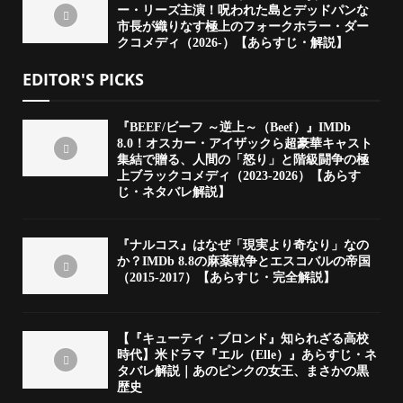
ー・リーズ主演！呪われた島とデッドパンな
市長が織りなす極上のフォークホラー・ダー
クコメディ（2026-）【あらすじ・解説】
EDITOR'S PICKS
『BEEF/ビーフ ～逆上～（Beef）』IMDb
8.0！オスカー・アイザックら超豪華キャスト
集結で贈る、人間の「怒り」と階級闘争の極
上ブラックコメディ（2023-2026）【あらす
じ・ネタバレ解説】
『ナルコス』はなぜ「現実より奇なり」なの
か？IMDb 8.8の麻薬戦争とエスコバルの帝国
（2015-2017）【あらすじ・完全解説】
【『キューティ・ブロンド』知られざる高校
時代】米ドラマ『エル（Elle）』あらすじ・ネ
タバレ解説｜あのピンクの女王、まさかの黒
歴史