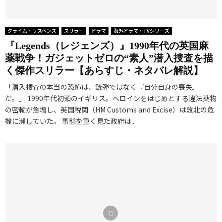
クライム・サスペンス
スリラー
ドラマ
海外ドラマ・TVシリーズ
『Legends（レジェンズ）』1990年代の英国麻
薬戦争！ガジェットゼロの“素人”潜入捜査を描
く傑作スリラー【あらすじ・ネタバレ解説】
「潜入捜査の本当の恐怖は、銃弾ではなく『自分自身の喪失』
だ。」 1990年代初頭のイギリス。ヘロインをはじめとする違法薬物
の密輸が急増し、英国税関（HM Customs and Excise）は敗北の危
機に瀕していた。 事態を重く見た政府は...