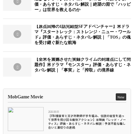
価・あらすじ・ネタバレ解説｜絶望の淵で「ハッピ
ー」は世界を救えるのか
【原点回帰の1話完結型SFアドベンチャー】米ドラ
マ『スタートレック：ストレンジ・ニュー・ワール
ド』評価・あらすじ・ネタバレ解説｜「TOS」の魂
を受け継ぐ新たな航海
【全米を震撼させた実録クライムの到達点にして問
題作】米ドラマ『モンスター』評価・あらすじ・ネ
タバレ解説｜「事実」と「搾取」の境界線
MobGame Movie
New
2026.08.05
【FBI捜査官と天才詐欺師が手を組み、伝説の秘宝を追っ
て世界を飛び回る痛快アクション】米映画『レッド・ノー
ティス』評価・あらすじ・ネタバレ解説｜予測不能な騙し
合いと裏切りの連続