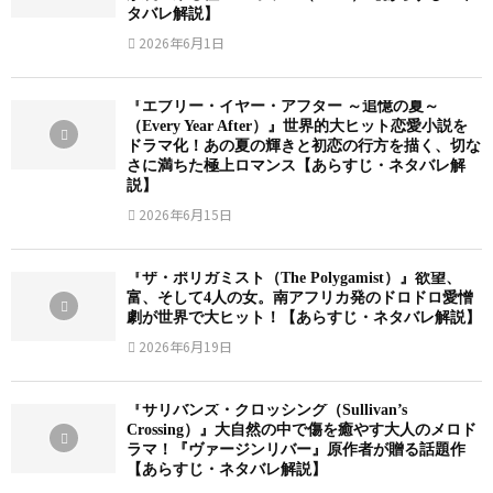
タバレ解説】
2026年6月1日
『エブリー・イヤー・アフター ～追憶の夏～
（Every Year After）』世界的大ヒット恋愛小説を
ドラマ化！あの夏の輝きと初恋の行方を描く、切な
さに満ちた極上ロマンス【あらすじ・ネタバレ解
説】
2026年6月15日
『ザ・ポリガミスト（The Polygamist）』欲望、
富、そして4人の女。南アフリカ発のドロドロ愛憎
劇が世界で大ヒット！【あらすじ・ネタバレ解説】
2026年6月19日
『サリバンズ・クロッシング（Sullivan’s
Crossing）』大自然の中で傷を癒やす大人のメロド
ラマ！『ヴァージンリバー』原作者が贈る話題作
【あらすじ・ネタバレ解説】