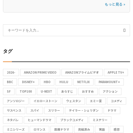
もっと見る »
S
e
S
a
タグ
r
E
c
A
h
2026-
AMAZON PRIME VIDEO
AMAZONプライムビデオ
APPLE TV+
f
R
o
BBC
DISNEY+
HBO
HULU
NETFLIX
PARAMOUNT+
C
r
SF
TOP100
U-NEXT
あらすじ
おすすめ
アクション
:
アンソロジー
イエローストーン
ウェスタン
エミー賞
コメディ
H
サスペンス
スパイ
スリラー
テイラー・シェリダン
ドラマ
ネタバレ
ヒューマンドラマ
ブラックコメディ
ミステリー
ミニシリーズ
ロマンス
医療ドラマ
完結済み
実話
感想