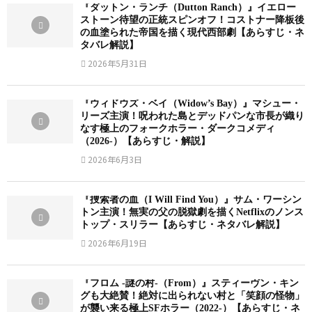
『ダットン・ランチ（Dutton Ranch）』イエロー
ストーン待望の正統スピンオフ！コストナー降板後
の血塗られた帝国を描く現代西部劇【あらすじ・ネ
タバレ解説】
2026年5月31日
『ウィドウズ・ベイ（Widow’s Bay）』マシュー・
リーズ主演！呪われた島とデッドパンな市長が織り
なす極上のフォークホラー・ダークコメディ
（2026-）【あらすじ・解説】
2026年6月3日
『捜索者の血（I Will Find You）』サム・ワーシン
トン主演！無実の父の脱獄劇を描くNetflixのノンス
トップ・スリラー【あらすじ・ネタバレ解説】
2026年6月19日
『フロム -謎の村-（From）』スティーヴン・キン
グも大絶賛！絶対に出られない村と「笑顔の怪物」
が襲い来る極上SFホラー（2022-）【あらすじ・ネ