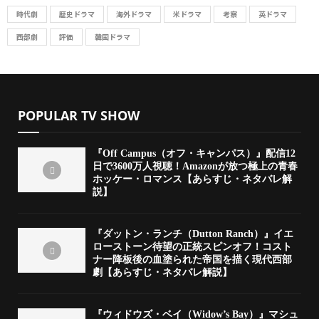
時代劇
歴史ドラマ
海外ドラマ
米ドラマ
考察
英ドラマ
西部劇
評価
韓国ドラマ
POPULAR TV SHOW
『Off Campus（オフ・キャンパス）』配信12
日で3600万人視聴！Amazonが放つ極上の青春
ホッケー・ロマンス【あらすじ・ネタバレ解
説】
『ダットン・ランチ（Dutton Ranch）』イエ
ローストーン待望の正統スピンオフ！コスト
ナー降板後の血塗られた帝国を描く現代西部
劇【あらすじ・ネタバレ解説】
『ウィドウズ・ベイ（Widow’s Bay）』マシュ