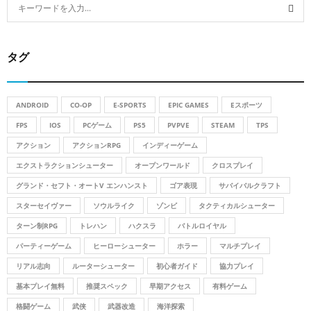
S
e
a
S
r
タグ
c
E
h
f
A
o
ANDROID
CO-OP
E-SPORTS
EPIC GAMES
Eスポーツ
r
R
FPS
IOS
PCゲーム
PS5
PVPVE
STEAM
TPS
:
アクション
アクションRPG
インディーゲーム
C
エクストラクションシューター
オープンワールド
クロスプレイ
H
グランド・セフト・オートV エンハンスト
ゴア表現
サバイバルクラフト
スターセイヴァー
ソウルライク
ゾンビ
タクティカルシューター
ターン制RPG
トレハン
ハクスラ
バトルロイヤル
パーティーゲーム
ヒーローシューター
ホラー
マルチプレイ
リアル志向
ルーターシューター
初心者ガイド
協力プレイ
基本プレイ無料
推奨スペック
早期アクセス
有料ゲーム
格闘ゲーム
武侠
武器改造
海洋探索