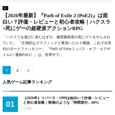
PC
【2026年最新】『Path of Exile 2 (PoE2)』は面
白い？評価・レビューと初心者攻略｜ハクスラ
×死にゲーの超硬派アクションRPG
「ハクスラを遊びに来たはずが、極悪難易度の死にゲーをやらされ
ていた」 「圧倒的なグラフィックと奥深いビルド構築。これぞ次世
代のダークファンタジー」 『Path of Exile 2（パス・オブ・エグザ
イル2 / 通称PoE2）』は、世界中で...
投
1
2
稿
人気ゲーム記事ランキング
の
ペ
【2026年】リバース：1999は面白い？評価・レビュー
01
と初心者攻略｜映画のような「時間逆行」RPG
ー
268