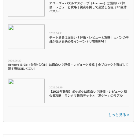
アローズ – パズルエスケープ（Arrows）は面白い？評
価・レビューと攻略｜視点を回して全消しを狙う3D立体
パズル！
2026.06.21
チート勇者は面白い？評価・レビューと攻略｜カバンの中
身が強さを決めるインベントリ管理RPG！
2026.06.20
Arrows & Go（矢印パズル）は面白い？評価・レビューと攻略｜全ブロックを飛ばして
消す爽快3Dパズル！
2026.06.19
【2026年最新】ポケポケは面白い？評価・レビューと初
心者攻略｜ランクマ最強デッキと「運ゲー」のリアル
もっと見る »