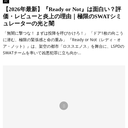
PC
【2026年最新】『Ready or Not』は面白い？評
価・レビューと炎上の理由｜極限のSWATシミ
ュレーターの光と闇
「無闇に撃つな！ まずは投降を呼びかけろ！」 「ドア1枚の向こう
に潜む、極限の緊張感と命の重み」 『Ready or Not（レディ・オ
ア・ノット）』は、架空の都市「ロススエノス」を舞台に、LSPDの
SWATチームを率いて凶悪犯罪に立ち向か...