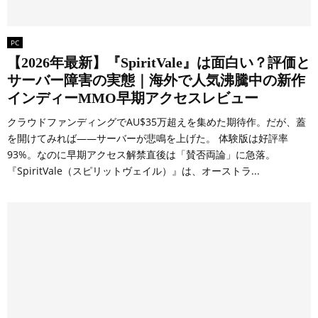
PC
【2026年最新】『SpiritVale』は面白い？評価と
サーバー障害の実態｜海外で人気沸騰中の新作
インディーMMO早期アクセスレビュー
クラウドファンディングでAU$35万超えを集めた期待作。だが、蓋
を開けてみれば――サーバーが悲鳴を上げた。 体験版は好評率
93%。なのに早期アクセス解禁直後は「賛否両論」に急落。
『SpiritVale（スピリットヴェイル）』は、オーストラ...