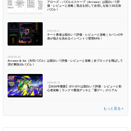
アローズ – パズルエスケープ（Arrows）は面白い？評
価・レビューと攻略｜視点を回して全消しを狙う3D立体
パズル！
2026.06.21
チート勇者は面白い？評価・レビューと攻略｜カバンの中
身が強さを決めるインベントリ管理RPG！
2026.06.20
Arrows & Go（矢印パズル）は面白い？評価・レビューと攻略｜全ブロックを飛ばして
消す爽快3Dパズル！
2026.06.19
【2026年最新】ポケポケは面白い？評価・レビューと初
心者攻略｜ランクマ最強デッキと「運ゲー」のリアル
もっと見る »
S