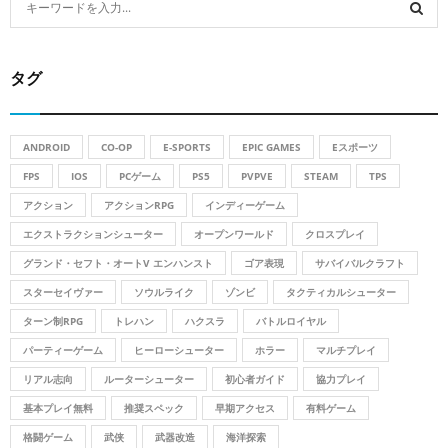
e
a
S
r
タグ
c
E
h
f
A
o
ANDROID
CO-OP
E-SPORTS
EPIC GAMES
Eスポーツ
r
R
FPS
IOS
PCゲーム
PS5
PVPVE
STEAM
TPS
:
アクション
アクションRPG
インディーゲーム
C
エクストラクションシューター
オープンワールド
クロスプレイ
H
グランド・セフト・オートV エンハンスト
ゴア表現
サバイバルクラフト
スターセイヴァー
ソウルライク
ゾンビ
タクティカルシューター
ターン制RPG
トレハン
ハクスラ
バトルロイヤル
パーティーゲーム
ヒーローシューター
ホラー
マルチプレイ
リアル志向
ルーターシューター
初心者ガイド
協力プレイ
基本プレイ無料
推奨スペック
早期アクセス
有料ゲーム
格闘ゲーム
武侠
武器改造
海洋探索