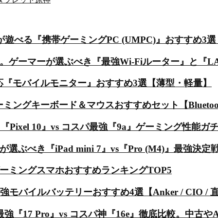
る『携帯ゲーミングPC (UMPC)』おすすめ3選【Steam 
ーマーが選ぶべき『最強Wi-Fiルーター』と『LANケーブ
Hz対応『モバイルモニター』おすすめ3選【薄型・軽量】
ーミングキーボード＆マウスおすすめセット【Bluetoo
『Pixel 10』vs コスパ最強『9a』ゲーミング性能ガ
が選ぶべき『iPad mini 7』vs『Pro (M4)』最強
ゲーミングスマホおすすめランキングTOP5
バイルバッテリーおすすめ4選【Anker / CIO / 
最強『17 Pro』vs コスパ神『16e』徹底比較。中古や