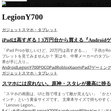
LegionY700
ガジェット
スマホ・タブレット
iPadは高すぎる！3万円台から買える『Androidゲーミ
「iPad Proが欲しいけど、20万円は高すぎる…」 「子供が
ブレットを見てみませんか？ 実は今、中華メーカーのタブレットが「
界が手に入り...
Android
LegionY700
POCOPad
Roblox
XiaomiPad7
ゲーミン
ガジェット
スマホ・タブレット
スマホには戻れない。原神・スタレが最高に捗る『8インチタ
「スマホの画面は、UIと指で埋まって敵が見えない」 「かとい
インチ」という黄金サイズです。 文庫本サイズで持ちやすく、それ
「Lenovo Legion...
8インチ
iPadmini8
LegionY700
Snapdragon8Elite
ゲーミング