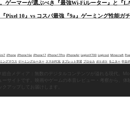
ーマーが選ぶべき『最強Wi-Fiルーター』と『LANケーブ
『Pixel 10』vs コスパ最強『9a』ゲーミング性能ガ
ni7
iPhone
iPhone16e
iPhone17
iPhone17Pro
iPhoneAir
LegionY700
Logicool
Minecraft
Pix
ミングマウス
ゲーミングルーター
スマホPC化
タブレット学習
プロセカ
ポケポケ
モニター
中古iP
タメ総合メディア：無数のデジタルコンテンツが溢れる現代。Mo
ューサイトです。映画やゲームの本音レビュー・考察から、体
ックアップしてお届けします。