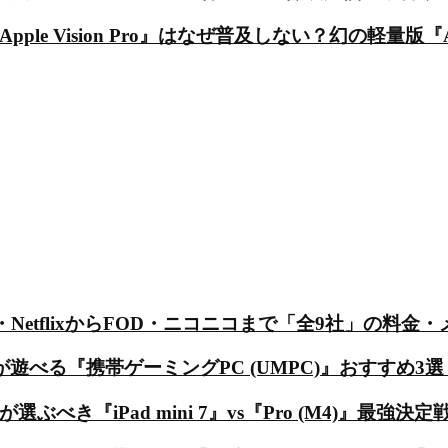
 Vision Pro』はなぜ普及しない？幻の軽量版『Apple
・NetflixからFOD・ニコニコまで「全9社」の料
る『携帯ゲーミングPC (UMPC)』おすすめ3選【Steam 
が選ぶべき『iPad mini 7』vs『Pro (M4)』最強