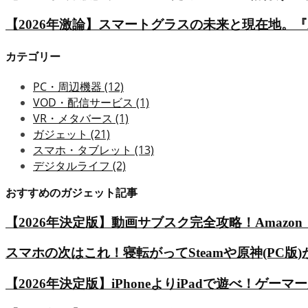
【2026年激論】スマートグラスの未来と現在地。『Apple
カテゴリー
PC・周辺機器
(12)
VOD・配信サービス
(1)
VR・メタバース
(1)
ガジェット
(21)
スマホ・タブレット
(13)
デジタルライフ
(2)
おすすめのガジェット記事
【2026年決定版】動画サブスク完全攻略！Amazon
スマホの次はこれ！寝転がってSteamや原神(PC版)が遊べ
【2026年決定版】iPhoneよりiPadで遊べ！ゲーマー