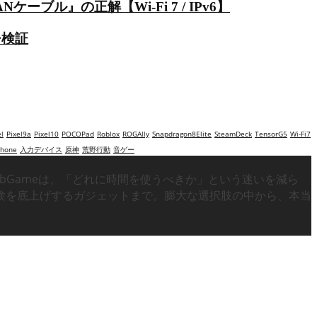
ル』の正解【Wi-Fi 7 / IPv6】
チ検証
el
Pixel9a
Pixel10
POCOPad
Roblox
ROGAlly
Snapdragon8Elite
SteamDeck
TensorG5
Wi-Fi7
hone
入力デバイス
原神
荒野行動
音ゲー
bGameは、「どれに時間を使うべきか」という迷いを減ら
験を底上げするガジェットまで。膨大な選択肢の中から、本当