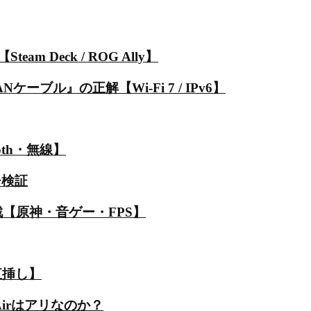
Deck / ROG Ally】
ル』の正解【Wi-Fi 7 / IPv6】
th・無線】
チ検証
決定戦【原神・音ゲー・FPS】
直挿し】
Airはアリなのか？