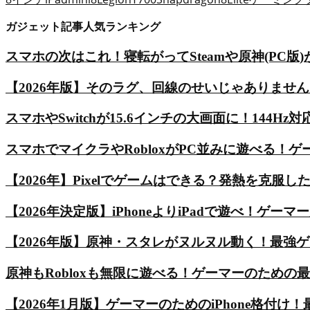
ガジェット記事人気ランキング
スマホの次はこれ！寝転がってSteamや原神(PC版)が遊べ
【2026年版】そのラグ、回線のせいじゃありません。ゲ
スマホやSwitchが15.6インチの大画面に！144
スマホでマイクラやRobloxがPC並みに遊べる！ゲ
【2026年】Pixelでゲームはできる？発熱を克服した
【2026年決定版】iPhoneよりiPadで遊べ！ゲーマー
【2026年版】原神・スタレがヌルヌル動く！最強
原神もRobloxも無限に遊べる！ゲーマーのための最強モ
【2026年1月版】ゲーマーのためのiPhone格付け！