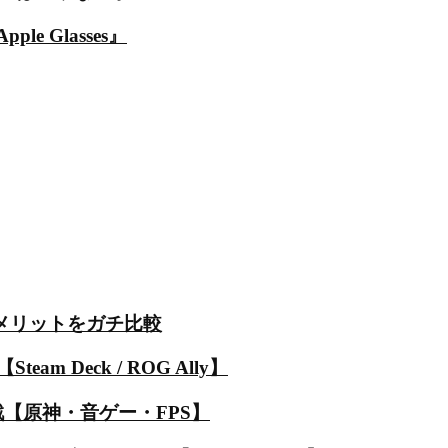
 Glasses』
金・メリットをガチ比較
Deck / ROG Ally】
決定戦【原神・音ゲー・FPS】