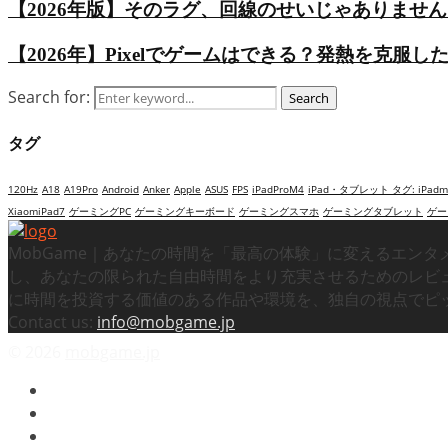
【2026年版】そのラグ、回線のせいじゃありません。ゲ
【2026年】Pixelでゲームはできる？発熱を克服した
Search for:
Search
タグ
120Hz
A18
A19Pro
Android
Anker
Apple
ASUS
FPS
iPadProM4
iPad・タブレット タグ: iPadmi
XiaomiPad7
ゲーミングPC
ゲーミングキーボード
ゲーミングスマホ
ゲーミングタブレット
ゲー
MobGame｜あなたの時間を「最高の体験」に変えるエン
し、あなたの限られた自由時間をより充実させるためのレビ
に時間を投資する価値のある作品や環境を、独自の視点でピ
Contact us:
info@mobgame.jp
© 2026
mobgame.jp
プライバシーポリシー / 免責事項
利用規約 / Terms of Use
運営者情報 / About Us