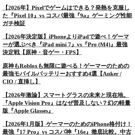
【2026年】Pixelでゲームはできる？発熱を克服し
た『Pixel 10』vs コスパ最強『9a』ゲーミング性能
ガチ検証
【2026年決定版】iPhoneよりiPadで遊べ！ゲーマ
ーが選ぶべき『iPad mini 7』vs『Pro (M4)』最強
決定戦【原神・音ゲー・FPS】
原神もRobloxも無限に遊べる！ゲーマーのための
最強モバイルバッテリーおすすめ4選【Anker /
CIO / 直挿し】
【2026年激論】スマートグラスの未来と現在地。
『Apple Vision Pro』はなぜ普及しない？幻の軽量
版『Apple Glasses』
【2026年1月版】ゲーマーのためのiPhone格付け！
最強『17 Pro』vs コスパ神『16e』徹底比較。中古