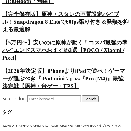
【Bluetooth・無線】
【完全保存版】原神・スタレの画質設定バイブ
ル！Snapdragon 8 Eliteで60fps張り付き＆発熱を抑
える最適解
【5万円〜】安いのに原神が動く！コスパ最強の準
ハイエンドスマホおすすめ3選【POCO / Xiaomi /
Pixel】
【2026年決定版】iPhoneよりiPadで遊べ！ゲーマ
ーが選ぶべき『iPad mini 7』vs『Pro (M4)』最強
決定戦【原神・音ゲー・FPS】
Search for:
Search
タグ
120Hz
A18
A19Pro
Android
Anker
Apple
ASUS
FPS
iPadProM4
iPad・タブレット タグ: