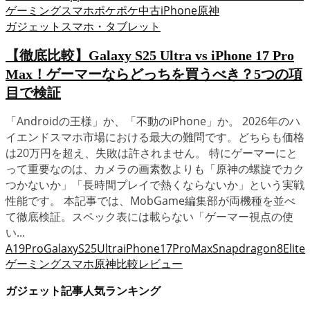
ゲーミングスマホ
ポケポケ
中古iPhone
原神
ガジェット
スマホ・タブレット
【徹底比較】Galaxy S25 Ultra vs iPhone 17 Pro
Max！ゲーマーならどっちを買うべき？5つの項
目で検証
「Androidの王様」か、「不動のiPhone」か。 2026年のハ
イエンドスマホ市場における最大の難問です。どちらも価格
は20万円を超え、失敗は許されません。 特にゲーマーにと
って重要なのは、カメラの画素数よりも「原神の螺旋でカク
つかないか」「長時間プレイで熱くならないか」という実戦
性能です。 本記事では、MobGame編集部が両機種を並べ
て徹底検証。スペック表には載らない「ゲーマー視点の使
い...
A19Pro
GalaxyS25Ultra
iPhone17ProMax
Snapdragon8Elite
ゲーミングスマホ
原神
比較レビュー
ガジェット記事人気ランキング