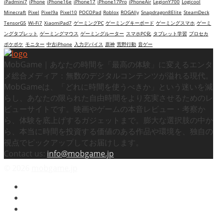
iPadmini7
iPhone
iPhone16e
iPhone17
iPhone17Pro
iPhoneAir
LegionY700
Logicool
Minecraft
Pixel
Pixel9a
Pixel10
POCOPad
Roblox
ROGAlly
Snapdragon8Elite
SteamDeck
TensorG5
Wi-Fi7
XiaomiPad7
ゲーミングPC
ゲーミングキーボード
ゲーミングスマホ
ゲーミ
ングタブレット
ゲーミングマウス
ゲーミングルーター
スマホPC化
タブレット学習
プロセカ
ポケポケ
モニター
中古iPhone
入力デバイス
原神
荒野行動
音ゲー
MobGame｜あなたの時間を「最高の体験」に変えるエンタ
メ総合メディア：無数のデジタルコンテンツが溢れる現代。
MobGameは、「どれに時間を使うべきか」という迷いを減
らし、あなたの限られた自由時間をより充実させるためのレ
ビューサイトです。映画やゲームの本音レビュー・考察か
ら、体験を底上げするガジェットまで。膨大な選択肢の中か
ら、本当に時間を投資する価値のある作品や環境を、独自の
視点でピックアップしてお届けします。
Contact us:
info@mobgame.jp
© 2026
mobgame.jp
プライバシーポリシー / 免責事項
利用規約 / Terms of Use
運営者情報 / About Us