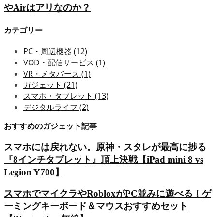
やAirはアリなのか？
カテゴリー
PC・周辺機器
(12)
VOD・配信サービス
(1)
VR・メタバース
(1)
ガジェット
(21)
スマホ・タブレット
(13)
デジタルライフ
(2)
おすすめのガジェット記事
スマホには戻れない。原神・スタレが最高に捗る
『8インチタブレット』頂上決戦【iPad mini 8 vs
Legion Y700】
スマホでマイクラやRobloxがPC並みに遊べる！ゲ
ーミングキーボード＆マウスおすすめセット