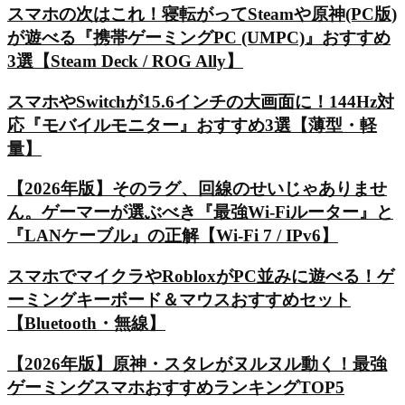
スマホの次はこれ！寝転がってSteamや原神(PC版)
が遊べる『携帯ゲーミングPC (UMPC)』おすすめ
3選【Steam Deck / ROG Ally】
スマホやSwitchが15.6インチの大画面に！144Hz対
応『モバイルモニター』おすすめ3選【薄型・軽
量】
【2026年版】そのラグ、回線のせいじゃありませ
ん。ゲーマーが選ぶべき『最強Wi-Fiルーター』と
『LANケーブル』の正解【Wi-Fi 7 / IPv6】
スマホでマイクラやRobloxがPC並みに遊べる！ゲ
ーミングキーボード＆マウスおすすめセット
【Bluetooth・無線】
【2026年版】原神・スタレがヌルヌル動く！最強
ゲーミングスマホおすすめランキングTOP5