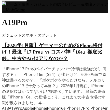
A19Pro
ガジェット
スマホ・タブレット
【2026年1月版】ゲーマーのためのiPhone格付
け！最強『17 Pro』vs コスパ神『16e』徹底比
較。中古やAirはアリなのか？
「iPhone 17 Proのベイパーチャンバー冷却は最強だが、高
すぎる」 「iPhone 16e（SE4）が出たけど、60Hz画面で原
神は遊べるのか？」 「ポケポケをやるだけなら、メルカリ
のiPhone 13で十分って本当？」 2026年1月現在、iPhone
の選択肢はかつてないほど複雑化しています。 最新の廉価
版「iPhone 16e」の登場により、これまでの中古市場の常
識が覆されました。 本...
A18
A19Pro
Apple
iPhone
iPhone16e
iPhone17Pro
iPhoneAir