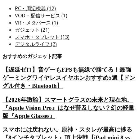
PC・周辺機器
(12)
VOD・配信サービス
(1)
VR・メタバース
(1)
ガジェット
(21)
スマホ・タブレット
(13)
デジタルライフ
(2)
おすすめのガジェット記事
【遅延ゼロ】音ゲーもFPSも無線で勝てる！最強
ゲーミングワイヤレスイヤホンおすすめ5選【ドン
グル付き・Bluetooth】
【2026年激論】スマートグラスの未来と現在地。
『Apple Vision Pro』はなぜ普及しない？幻の軽量
版『Apple Glasses』
スマホには戻れない。原神・スタレが最高に捗る
『8インチタブレット』頂上決戦【iPad mini 8 vs