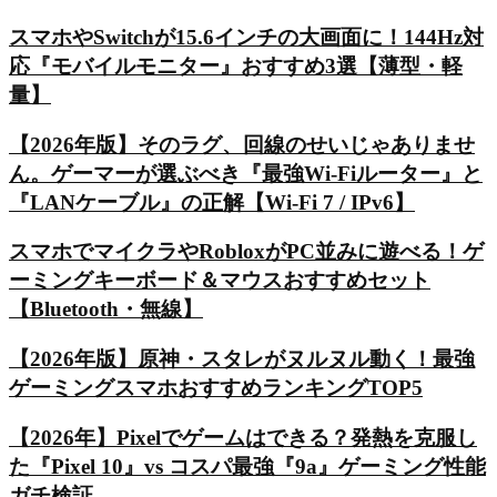
スマホやSwitchが15.6インチの大画面に！144Hz対
応『モバイルモニター』おすすめ3選【薄型・軽
量】
【2026年版】そのラグ、回線のせいじゃありませ
ん。ゲーマーが選ぶべき『最強Wi-Fiルーター』と
『LANケーブル』の正解【Wi-Fi 7 / IPv6】
スマホでマイクラやRobloxがPC並みに遊べる！ゲ
ーミングキーボード＆マウスおすすめセット
【Bluetooth・無線】
【2026年版】原神・スタレがヌルヌル動く！最強
ゲーミングスマホおすすめランキングTOP5
【2026年】Pixelでゲームはできる？発熱を克服し
た『Pixel 10』vs コスパ最強『9a』ゲーミング性能
ガチ検証