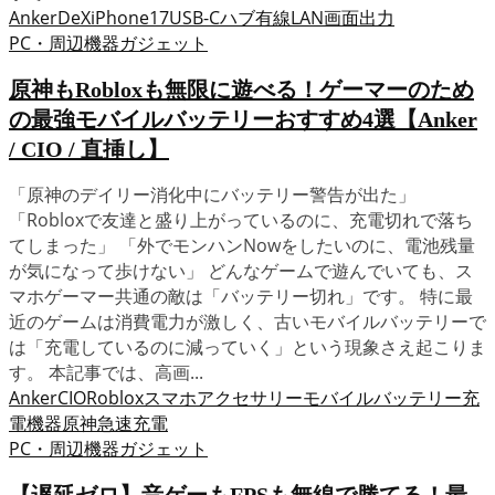
Anker
DeX
iPhone17
USB-Cハブ
有線LAN
画面出力
PC・周辺機器
ガジェット
原神もRobloxも無限に遊べる！ゲーマーのため
の最強モバイルバッテリーおすすめ4選【Anker
/ CIO / 直挿し】
「原神のデイリー消化中にバッテリー警告が出た」
「Robloxで友達と盛り上がっているのに、充電切れで落ち
てしまった」 「外でモンハンNowをしたいのに、電池残量
が気になって歩けない」 どんなゲームで遊んでいても、ス
マホゲーマー共通の敵は「バッテリー切れ」です。 特に最
近のゲームは消費電力が激しく、古いモバイルバッテリーで
は「充電しているのに減っていく」という現象さえ起こりま
す。 本記事では、高画...
Anker
CIO
Roblox
スマホアクセサリー
モバイルバッテリー
充
電機器
原神
急速充電
PC・周辺機器
ガジェット
【遅延ゼロ】音ゲーもFPSも無線で勝てる！最