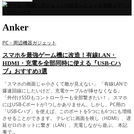
Anker
PC・周辺機器
ガジェット
スマホを最強ゲーム機に改造！有線LAN・
HDMI・充電を全部同時に使える『USB-Cハ
ブ』おすすめ3選
「スマホの画面じゃ小さくて敵が見えない」 「有線LANで
爆速回線にしたいけど、充電ケーブルが挿せなくなる」
「外付けSSDもコントローラーも全部繋ぎたい！」 スマホ
にはUSB-Cポートが1つしかありません。しかし、PC用の
「USB-Cハブ」を使えば、このポートを5つにも6つにも増殖
させることができます。 テレビに画面を映し（HDMI）、遅
延ゼロのネットに繋ぎ（LAN）、充電しながら遊ぶ。 本記
事で...