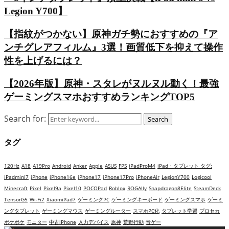
Legion Y700】
【指紋がつかない】原神ガチ勢におすすめの『ア
ンチグレアフィルム』3選！画質低下を抑えて操作
性を上げるには？
【2026年版】原神・スタレがヌルヌル動く！最強
ゲーミングスマホおすすめランキングTOP5
Search for:
Search
タグ
120Hz
A18
A19Pro
Android
Anker
Apple
ASUS
FPS
iPadProM4
iPad・タブレット タグ:
iPadmini7
iPhone
iPhone16e
iPhone17
iPhone17Pro
iPhoneAir
LegionY700
Logicool
Minecraft
Pixel
Pixel9a
Pixel10
POCOPad
Roblox
ROGAlly
Snapdragon8Elite
SteamDeck
TensorG5
Wi-Fi7
XiaomiPad7
ゲーミングPC
ゲーミングキーボード
ゲーミングスマホ
ゲーミ
ングタブレット
ゲーミングマウス
ゲーミングルーター
スマホPC化
タブレット学習
プロセカ
ポケポケ
モニター
中古iPhone
入力デバイス
原神
荒野行動
音ゲー