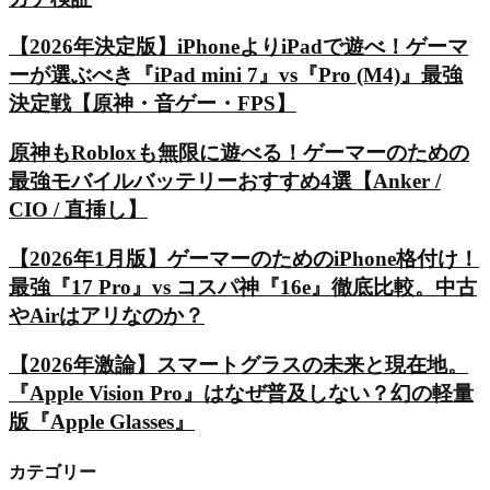
【2026年決定版】iPhoneよりiPadで遊べ！ゲーマ
ーが選ぶべき『iPad mini 7』vs『Pro (M4)』最強
決定戦【原神・音ゲー・FPS】
原神もRobloxも無限に遊べる！ゲーマーのための
最強モバイルバッテリーおすすめ4選【Anker /
CIO / 直挿し】
【2026年1月版】ゲーマーのためのiPhone格付け！
最強『17 Pro』vs コスパ神『16e』徹底比較。中古
やAirはアリなのか？
【2026年激論】スマートグラスの未来と現在地。
『Apple Vision Pro』はなぜ普及しない？幻の軽量
版『Apple Glasses』
カテゴリー