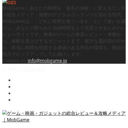
MobGame｜あなたの時間を「最高の体験」に変えるエンタ
メ総合メディア：無数のデジタルコンテンツが溢れる現代。
MobGameは、「どれに時間を使うべきか」という迷いを減
らし、あなたの限られた自由時間をより充実させるためのレ
ビューサイトです。映画やゲームの本音レビュー・考察か
ら、体験を底上げするガジェットまで。膨大な選択肢の中か
ら、本当に時間を投資する価値のある作品や環境を、独自の
視点でピックアップしてお届けします。
Contact us:
info@mobgame.jp
© 2026
mobgame.jp
プライバシーポリシー / 免責事項
利用規約 / Terms of Use
運営者情報 / About Us
お問い合わせ / Contact Us