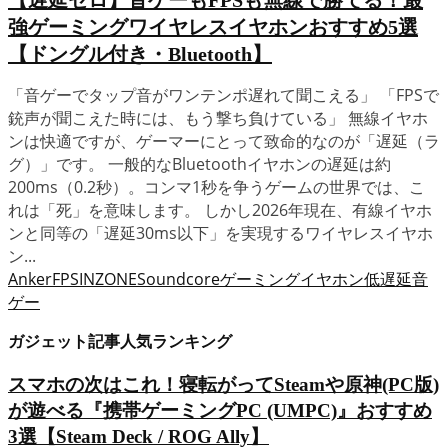
強ゲーミングワイヤレスイヤホンおすすめ5選
【ドングル付き・Bluetooth】
「音ゲーでタップ音がワンテンポ遅れて聞こえる」 「FPSで
銃声が聞こえた時には、もう撃ち負けている」 無線イヤホ
ンは快適ですが、ゲーマーにとって致命的なのが「遅延（ラ
グ）」です。 一般的なBluetoothイヤホンの遅延は約
200ms（0.2秒）。コンマ1秒を争うゲームの世界では、こ
れは「死」を意味します。 しかし2026年現在、有線イヤホ
ンと同等の「遅延30ms以下」を実現するワイヤレスイヤホ
ン...
Anker
FPS
INZONE
Soundcore
ゲーミングイヤホン
低遅延
音
ゲー
ガジェット記事人気ランキング
スマホの次はこれ！寝転がってSteamや原神(PC版)
が遊べる『携帯ゲーミングPC (UMPC)』おすすめ
3選【Steam Deck / ROG Ally】