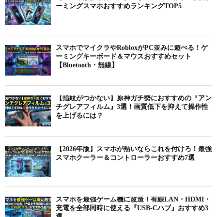
ーミングスマホおすすめランキングTOP5
スマホでマイクラやRobloxがPC並みに遊べる！ゲ
ーミングキーボード＆マウスおすすめセット
【Bluetooth・無線】
【指紋がつかない】原神ガチ勢におすすめの『アン
チグレアフィルム』3選！画質低下を抑えて操作性
を上げるには？
【2026年版】スマホが熱いならこれを付けろ！最強
スマホクーラー＆コントローラーおすすめ7選
スマホを最強ゲーム機に改造！有線LAN・HDMI・
充電を全部同時に使える『USB-Cハブ』おすすめ3
選