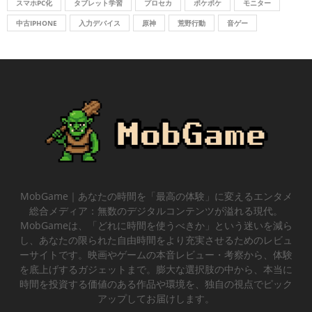
スマホPC化
タブレット学習
プロセカ
ポケポケ
モニター
中古IPHONE
入力デバイス
原神
荒野行動
音ゲー
MobGame｜あなたの時間を「最高の体験」に変えるエンタメ
総合メディア：無数のデジタルコンテンツが溢れる現代。
MobGameは、「どれに時間を使うべきか」という迷いを減ら
し、あなたの限られた自由時間をより充実させるためのレビュ
ーサイトです。映画やゲームの本音レビュー・考察から、体験
を底上げするガジェットまで。膨大な選択肢の中から、本当に
時間を投資する価値のある作品や環境を、独自の視点でピック
アップしてお届けします。