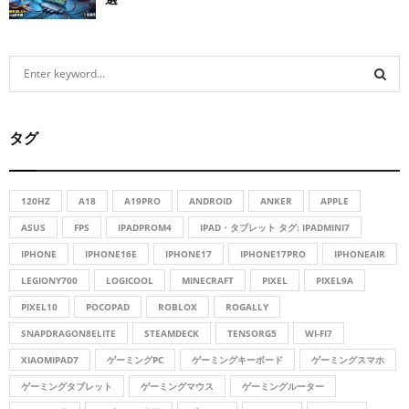
S
e
a
S
r
タグ
c
E
h
f
A
o
120HZ
A18
A19PRO
ANDROID
ANKER
APPLE
r
R
ASUS
FPS
IPADPROM4
IPAD・タブレット タグ: IPADMINI7
:
IPHONE
IPHONE16E
IPHONE17
IPHONE17PRO
IPHONEAIR
C
LEGIONY700
LOGICOOL
MINECRAFT
PIXEL
PIXEL9A
H
PIXEL10
POCOPAD
ROBLOX
ROGALLY
SNAPDRAGON8ELITE
STEAMDECK
TENSORG5
WI-FI7
XIAOMIPAD7
ゲーミングPC
ゲーミングキーボード
ゲーミングスマホ
ゲーミングタブレット
ゲーミングマウス
ゲーミングルーター