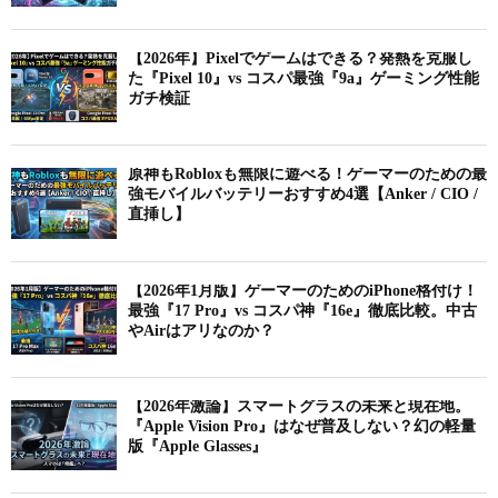
【2026年】Pixelでゲームはできる？発熱を克服し
た『Pixel 10』vs コスパ最強『9a』ゲーミング性能
ガチ検証
原神もRobloxも無限に遊べる！ゲーマーのための最
強モバイルバッテリーおすすめ4選【Anker / CIO /
直挿し】
【2026年1月版】ゲーマーのためのiPhone格付け！
最強『17 Pro』vs コスパ神『16e』徹底比較。中古
やAirはアリなのか？
【2026年激論】スマートグラスの未来と現在地。
『Apple Vision Pro』はなぜ普及しない？幻の軽量
版『Apple Glasses』