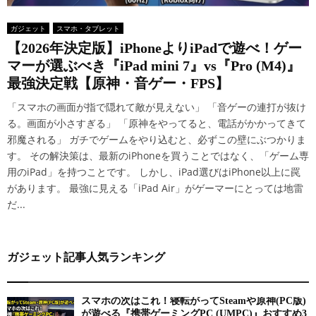
ガジェット
スマホ・タブレット
【2026年決定版】iPhoneよりiPadで遊べ！ゲー
マーが選ぶべき『iPad mini 7』vs『Pro (M4)』
最強決定戦【原神・音ゲー・FPS】
「スマホの画面が指で隠れて敵が見えない」 「音ゲーの連打が抜け
る。画面が小さすぎる」 「原神をやってると、電話がかかってきて
邪魔される」 ガチでゲームをやり込むと、必ずこの壁にぶつかりま
す。 その解決策は、最新のiPhoneを買うことではなく、「ゲーム専
用のiPad」を持つことです。 しかし、iPad選びはiPhone以上に罠
があります。 最強に見える「iPad Air」がゲーマーにとっては地雷
だ...
ガジェット記事人気ランキング
スマホの次はこれ！寝転がってSteamや原神(PC版)
が遊べる『携帯ゲーミングPC (UMPC)』おすすめ3