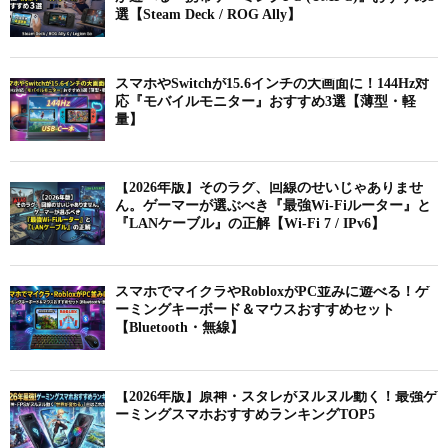
選【Steam Deck / ROG Ally】
スマホやSwitchが15.6インチの大画面に！144Hz対
応『モバイルモニター』おすすめ3選【薄型・軽
量】
【2026年版】そのラグ、回線のせいじゃありませ
ん。ゲーマーが選ぶべき『最強Wi-Fiルーター』と
『LANケーブル』の正解【Wi-Fi 7 / IPv6】
スマホでマイクラやRobloxがPC並みに遊べる！ゲ
ーミングキーボード＆マウスおすすめセット
【Bluetooth・無線】
【2026年版】原神・スタレがヌルヌル動く！最強ゲ
ーミングスマホおすすめランキングTOP5