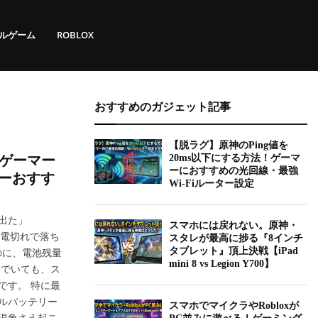
ルゲーム
ROBLOX
おすすめのガジェット記事
【脱ラグ】原神のPing値を
！ゲーマー
20ms以下にする方法！ゲーマ
ーにおすすめの光回線・最強
ーおすす
Wi-Fiルーター設定
出た」
スマホには戻れない。原神・
充電切れで落ち
スタレが最高に捗る『8インチ
のに、電池残量
タブレット』頂上決戦【iPad
mini 8 vs Legion Y700】
んでいても、ス
です。 特に最
ルバッテリー
スマホでマイクラやRobloxが
現象さえ起こ