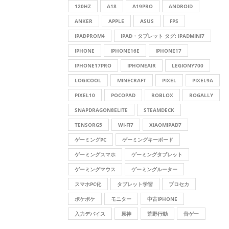
f
A
120HZ
A18
A19PRO
ANDROID
o
r
ANKER
APPLE
ASUS
FPS
R
:
IPADPROM4
IPAD・タブレット タグ: IPADMINI7
C
IPHONE
IPHONE16E
IPHONE17
H
IPHONE17PRO
IPHONEAIR
LEGIONY700
LOGICOOL
MINECRAFT
PIXEL
PIXEL9A
PIXEL10
POCOPAD
ROBLOX
ROGALLY
SNAPDRAGON8ELITE
STEAMDECK
TENSORG5
WI-FI7
XIAOMIPAD7
ゲーミングPC
ゲーミングキーボード
ゲーミングスマホ
ゲーミングタブレット
ゲーミングマウス
ゲーミングルーター
スマホPC化
タブレット学習
プロセカ
ポケポケ
モニター
中古IPHONE
入力デバイス
原神
荒野行動
音ゲー