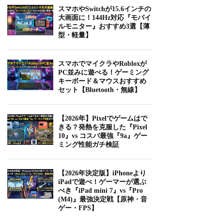
スマホやSwitchが15.6インチの
大画面に！144Hz対応『モバイ
ルモニター』おすすめ3選【薄
型・軽量】
スマホでマイクラやRobloxが
PC並みに遊べる！ゲーミング
キーボード＆マウスおすすめ
セット【Bluetooth・無線】
【2026年】Pixelでゲームはで
きる？発熱を克服した『Pixel
10』vs コスパ最強『9a』ゲー
ミング性能ガチ検証
【2026年決定版】iPhoneより
iPadで遊べ！ゲーマーが選ぶ
べき『iPad mini 7』vs『Pro
(M4)』最強決定戦【原神・音
ゲー・FPS】