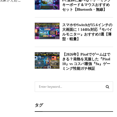
PC並みに遊べる！ゲーミング
キーボード＆マウスおすすめ
セット【Bluetooth・無線】
スマホやSwitchが15.6インチの
大画面に！144Hz対応『モバイ
ルモニター』おすすめ3選【薄
型・軽量】
【2026年】Pixelでゲームはで
きる？発熱を克服した『Pixel
10』vs コスパ最強『9a』ゲー
ミング性能ガチ検証
S
e
a
S
r
タグ
c
E
h