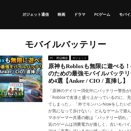
ガジェット通信
映画
ドラマ
PCゲーム
モバイ
モバイルバッテリー
PC・周辺機器
ガジェット
原神もRobloxも無限に遊べる
のための最強モバイルバッテリ
め4選【Anker / CIO / 直挿し】
「原神のデイリー消化中にバッテリー警告が
「Robloxで友達と盛り上がっているのに、
てしまった」 「外でモンハンNowをしたい
が気になって歩けない」 どんなゲームで遊
マホゲーマー共通の敵は「バッテリー切れ」
近のゲームは消費電力が激しく、古いモバイ
では「充電しているのに減っていく」という