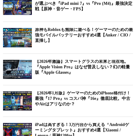
が選ぶべき『iPad mini 7』vs『Pro (M4)』最強決定
戦【原神・音ゲー・FPS】
原神もRobloxも無限に遊べる！ゲーマーのための最
強モバイルバッテリーおすすめ4選【Anker / CIO /
直挿し】
【2026年激論】スマートグラスの未来と現在地。
『Apple Vision Pro』はなぜ普及しない？幻の軽量
版『Apple Glasses』
【2026年1月版】ゲーマーのためのiPhone格付け！
最強『17 Pro』vs コスパ神『16e』徹底比較。中古
やAirはアリなのか？
iPadは高すぎる！3万円台から買える『Androidゲ
ーミングタブレット』おすすめ4選【Xiaomi /
Lenovo / 原神120fps】