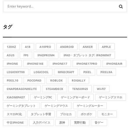
S
e
a
S
r
タグ
c
E
h
f
A
o
120HZ
A18
A19PRO
ANDROID
ANKER
APPLE
r
R
ASUS
FPS
IPADPROM4
IPAD・タブレット タグ: IPADMINI7
:
IPHONE
IPHONE16E
IPHONE17
IPHONE17PRO
IPHONEAIR
C
LEGIONY700
LOGICOOL
MINECRAFT
PIXEL
PIXEL9A
H
PIXEL10
POCOPAD
ROBLOX
ROGALLY
SNAPDRAGON8ELITE
STEAMDECK
TENSORG5
WI-FI7
XIAOMIPAD7
ゲーミングPC
ゲーミングキーボード
ゲーミングスマホ
ゲーミングタブレット
ゲーミングマウス
ゲーミングルーター
スマホPC化
タブレット学習
プロセカ
ポケポケ
モニター
中古IPHONE
入力デバイス
原神
荒野行動
音ゲー