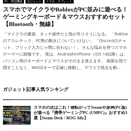
PC・周辺機器
ガジェット
スマホ・タブレット
スマホでマイクラやRobloxがPC並みに遊べる！
ゲーミングキーボード＆マウスおすすめセット
【Bluetooth・無線】
「マイクラの建築、タッチ操作だと指が吊りそうになる」 「Roblox
のアスレチック、PC勢の動きについていけない」 「Discordのチャ
ット、フリック入力じゃ間に合わない！」 そんな悩みを持つスマホ
ゲーマーに朗報です。 実は、AndroidやiPhone（iOS 14以降）は、
パソコン用のキーボードとマウスがそのまま使えます。 画面を指で
隠すことなく、WASDキーで正確に移動し、マウスで視点を動...
ガジェット記事人気ランキング
スマホの次はこれ！寝転がってSteamや原神(PC版)
が遊べる『携帯ゲーミングPC (UMPC)』おすすめ3
選【Steam Deck / ROG Ally】