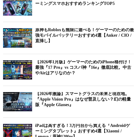
ーミングスマホおすすめランキングTOP5
原神もRobloxも無限に遊べる！ゲーマーのための最
強モバイルバッテリーおすすめ4選【Anker / CIO /
直挿し】
【2026年1月版】ゲーマーのためのiPhone格付け！
最強『17 Pro』vs コスパ神『16e』徹底比較。中古
やAirはアリなのか？
【2026年激論】スマートグラスの未来と現在地。
『Apple Vision Pro』はなぜ普及しない？幻の軽量
版『Apple Glasses』
iPadは高すぎる！3万円台から買える『Androidゲ
ーミングタブレット』おすすめ4選【Xiaomi /
Lenovo / 原神120fps】