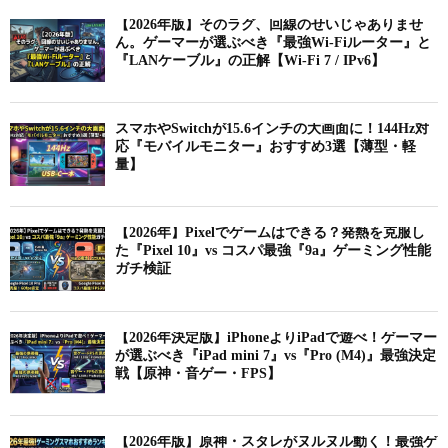
【2026年版】そのラグ、回線のせいじゃありませ
ん。ゲーマーが選ぶべき『最強Wi-Fiルーター』と
『LANケーブル』の正解【Wi-Fi 7 / IPv6】
スマホやSwitchが15.6インチの大画面に！144Hz対
応『モバイルモニター』おすすめ3選【薄型・軽
量】
【2026年】Pixelでゲームはできる？発熱を克服し
た『Pixel 10』vs コスパ最強『9a』ゲーミング性能
ガチ検証
【2026年決定版】iPhoneよりiPadで遊べ！ゲーマー
が選ぶべき『iPad mini 7』vs『Pro (M4)』最強決定
戦【原神・音ゲー・FPS】
【2026年版】原神・スタレがヌルヌル動く！最強ゲ