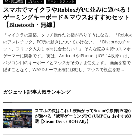
PC・周辺機器
ガジェット
スマホ・タブレット
スマホでマイクラやRobloxがPC並みに遊べる！
ゲーミングキーボード＆マウスおすすめセット
【Bluetooth・無線】
「マイクラの建築、タッチ操作だと指が吊りそうになる」 「Roblox
のアスレチック、PC勢の動きについていけない」 「Discordのチャ
ット、フリック入力じゃ間に合わない！」 そんな悩みを持つスマホ
ゲーマーに朗報です。 実は、AndroidやiPhone（iOS 14以降）は、
パソコン用のキーボードとマウスがそのまま使えます。 画面を指で
隠すことなく、WASDキーで正確に移動し、マウスで視点を動...
ガジェット記事人気ランキング
スマホの次はこれ！寝転がってSteamや原神(PC版)
が遊べる『携帯ゲーミングPC (UMPC)』おすすめ3
選【Steam Deck / ROG Ally】