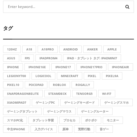
S
e
a
S
r
タグ
c
E
h
f
A
o
120HZ
A18
A19PRO
ANDROID
ANKER
APPLE
r
R
ASUS
FPS
IPADPROM4
IPAD・タブレット タグ: IPADMINI7
:
IPHONE
IPHONE16E
IPHONE17
IPHONE17PRO
IPHONEAIR
C
LEGIONY700
LOGICOOL
MINECRAFT
PIXEL
PIXEL9A
H
PIXEL10
POCOPAD
ROBLOX
ROGALLY
SNAPDRAGON8ELITE
STEAMDECK
TENSORG5
WI-FI7
XIAOMIPAD7
ゲーミングPC
ゲーミングキーボード
ゲーミングスマホ
ゲーミングタブレット
ゲーミングマウス
ゲーミングルーター
スマホPC化
タブレット学習
プロセカ
ポケポケ
モニター
中古IPHONE
入力デバイス
原神
荒野行動
音ゲー