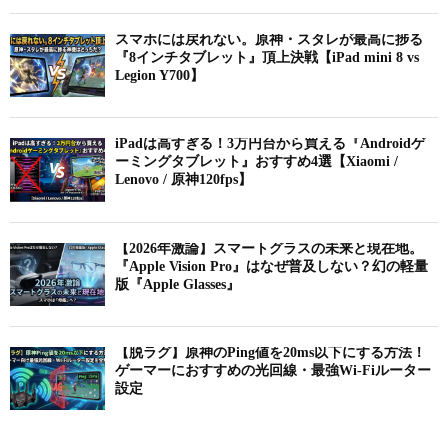
スマホには戻れない。原神・スタレが最高に捗る
『8インチタブレット』頂上決戦【iPad mini 8 vs
Legion Y700】
iPadは高すぎる！3万円台から買える『Androidゲ
ーミングタブレット』おすすめ4選【Xiaomi /
Lenovo / 原神120fps】
【2026年激論】スマートグラスの未来と現在地。
『Apple Vision Pro』はなぜ普及しない？幻の軽量
版『Apple Glasses』
【脱ラグ】原神のPing値を20ms以下にする方法！
ゲーマーにおすすめの光回線・最強Wi-Fiルーター
設定