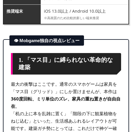
推奨端末
iOS 13.0以上 / Android 10.0以上
※高画質のため比較的新しい端末推奨
👁 Mobgame独自の視点レビュー
1. 「マス目」に縛られない革命的な
建築
最大の衝撃はここです。通常のスマホゲームは家具を
「マス目（グリッド）」にしか置けませんが、本作は
360度回転、ミリ単位のズレ、家具の重ね置きが自由自
在
。
「机の上に本を乱雑に置く」「階段の下に観葉植物を
ねじ込む」といった、生活感あふれるレイアウトが可
能です。建築ガチ勢にとっては、これだけで神ゲー確