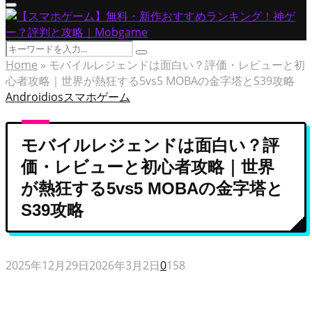
Primary
Menu
Search
Search
for:
Home
»
モバイルレジェンドは面白い？評価・レビューと初
心者攻略｜世界が熱狂する5vs5 MOBAの金字塔とS39攻略
Android
ios
スマホゲーム
モバイルレジェンドは面白い？評
価・レビューと初心者攻略｜世界
が熱狂する5vs5 MOBAの金字塔と
S39攻略
2025年12月29日
2026年3月2日
0
158