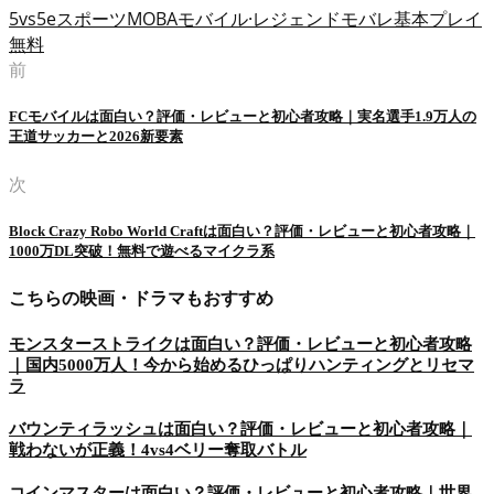
5vs5
eスポーツ
MOBA
モバイル·レジェンド
モバレ
基本プレイ
無料
前
FCモバイルは面白い？評価・レビューと初心者攻略｜実名選手1.9万人の
王道サッカーと2026新要素
次
Block Crazy Robo World Craftは面白い？評価・レビューと初心者攻略｜
1000万DL突破！無料で遊べるマイクラ系
こちらの映画・ドラマもおすすめ
モンスターストライクは面白い？評価・レビューと初心者攻略
｜国内5000万人！今から始めるひっぱりハンティングとリセマ
ラ
バウンティラッシュは面白い？評価・レビューと初心者攻略｜
戦わないが正義！4vs4ベリー奪取バトル
コインマスターは面白い？評価・レビューと初心者攻略｜世界