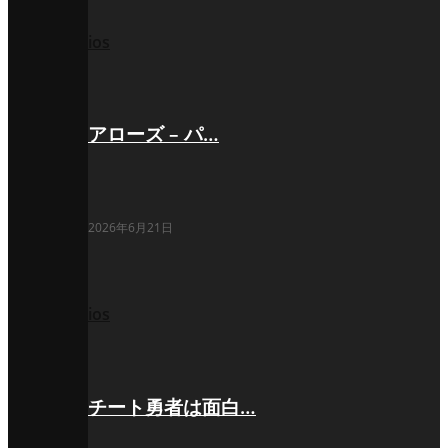
ios
アローズ – パ…
2026年6月21日
ios
チート勇者は面白…