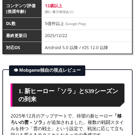
コンテンツ評価
12歳以上
(推奨年齢)
(軽い暴力表現あり)
DL数
5億件以上
(Google Play)
最終更新日
2025/12/22
対応OS
Android 5.0 以降 / iOS 12.0 以降
👁 Mobgame独自の視点レビュー
1. 新ヒーロー「ソラ」とS39シーズン
の到来
2025年12月のアップデートで、待望の新ヒーロー
「移
ろいの雲 – ソラ」
が追加されました。複数の戦闘スタイ
ルを持つ「雲の戦士」という設定で、戦況に応じて立ち
回りを変えるテクニカルなキャラの予感です。