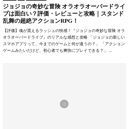
た
ジョジョの奇妙な冒険 オラオラオーバードライ
「
ブは面白い？評価・レビューと攻略｜スタンド
動
乱舞の超絶アクションRPG！
く
図
【評価】魂が震えるラッシュの快感！『ジョジョの奇妙な冒険 オラ
鑑
オラオーバードライブ』のリアルな感想と攻略 「ジョジョの新しい
」
スマホアプリって、今までのゲームと何が違うの？」 「アクション
ゲームみたいだけど、初心者でも爽快にプレイできる？」 ...