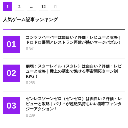
投
1
2
…
12
稿
人気ゲーム記事ランキング
の
ペ
ゴシップハーバーは面白い？評価・レビューと攻略｜
01
ドロドロ展開とレストラン再建が熱いマージパズル！
ー
341
ジ
送
崩壊：スターレイル（スタレ）は面白い？評価・レビ
02
ューと攻略｜極上の演出で魅せる宇宙開拓ターン制
り
RPG！
255
ゼンレスゾーンゼロ（ゼンゼロ）は面白い？評価・レ
03
ビューと攻略｜パリィが超絶気持ちいい都市ファンタ
ジーアクション！
239