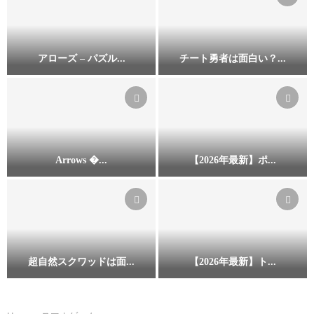
エ
ル
・
カ
アローズ – パズル...
チート勇者は面白い？...
ラ
ア
チ
ー
ロ
ー
リ
ー
ト
ン
ズ
勇
グ
–
者
（
パ
は
J
Arrows �...
【2026年最新】ポ...
ズ
面
e
A
【
ル
白
w
r
2
エ
い
e
r
0
ス
？
l
o
2
ケ
評
C
w
6
ー
価
o
s
年
プ
・
l
超自然スクワッドは面...
【2026年最新】ト...
&
最
（
レ
o
超
【
G
新
A
ビ
r
自
2
o
】
r
ュ
i