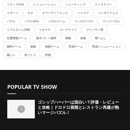
コマンドRPG
シミュレーション
シューティング
ストラテジー
H
スポーツ
セガ
タワーディフェンス
バトロワ
バンダイナムコ
パズル
パズルRPG
パズルゲーム
マッチ3パズル
マージパズル
リアルタイム対戦
リセマラ
ローグライク
ヴァンサバ系
位置情報ゲーム
基本プレイ無料
戦略
攻略
暇つぶし
無料ゲーム
箱庭
箱庭ゲーム
育成ゲーム
育成シミュレーション
脳トレ
街づくり
評価
POPULAR TV SHOW
ゴシップハーバーは面白い？評価・レビュー
と攻略｜ドロドロ展開とレストラン再建が熱
いマージパズル！