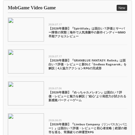
MobGame Video Game
New
2026.07.17
【2026年最新】『SpiritVale』は面白い？評価とサーバ
ー障害の実態｜海外で人気沸騰中の新作インディーMMO
早期アクセスレビュー
2026.07.17
【2026年最新】『GRANBLUE FANTASY: Relink』は面
白い？評価・レビューと新DLC「Endless Ragnarok」を
解説｜4人協力アクションRPGの完成形
2026.07.06
【2026年最新】『めっちゃカメレオン』は面白い？評
価・レビューと魅力を解説｜”絵心”より発想力が試される
新感覚パーティーゲーム
2026.06.05
【2026年最新】『Limbus Company（リンバスカンパニ
ー）』は面白い？評価・レビューと初心者攻略｜絶望の都
市を巡る、常識破りの神運営RPG