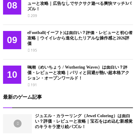
08
ューと攻略｜広告なしでサクサク遊べる爽快マッチ3パ
ズル！
209
eFootball(イーフト)は面白い？評価・レビューと初心者
09
攻略｜ウイイレから進化したリアルな操作感と2026評
価
195
鳴潮（めいちょう / Wuthering Waves）は面白い？評
10
価・レビューと攻略｜パリィと回避が熱い超本格アク
ション・オープンワールド！
191
最新のゲーム記事
ジュエル・カラーリング（Jewel Coloring）は面白
い？評価・レビューと攻略｜宝石をはめ込む新感覚
のキラキラ塗り絵パズル！