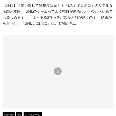
オ
？
｜
｜
点
ト
は
【評価】可愛い顔して難易度は鬼！？『LINE ポコポコ』のリアルな
カ
評
全
ラ
を
リ
め
感想と攻略 「LINEのゲームってよく招待が来るけど、今から始めて
ル
価
ブ
ン
回
管
込
も楽しめる？」 「よくある3マッチパズルと何が違うの？」 結論か
ト
・
ロ
ク
し
理
む
ら言うと、『LINE ポコポコ』は、動物たち...
退
レ
ッ
マ
て
R
新
治
ビ
ク
最
全
P
感
の
ュ
を
強
消
G
覚
爽
ー
飛
デ
し
！
の
快
と
ば
ッ
を
キ
カ
初
し
キ
狙
ラ
ジ
心
て
と
う
キ
ュ
者
消
「
3
ラ
ア
攻
す
運
D
塗
ル
略
爽
ゲ
立
り
R
｜
快
ー
体
絵
P
原
3
」
パ
パ
G
作
D
の
ズ
ズ
！
を
パ
リ
ル
ル
網
ズ
ア
！
！
羅
ル
ル
し
！
Android
ios
スマホゲーム