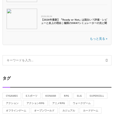
2026.06.04
【2026年最新】『Ready or Not』は面白い？評価・レビ
ューと炎上の理由｜極限のSWATシミュレーターの光と闇
もっと見る »
S
e
a
S
r
タグ
c
E
h
f
A
o
CYGAMES
Eスポーツ
KONAMI
RPG
SLG
SUPERCELL
r
R
アクション
アクションRPG
アニメRPG
ウォークゲーム
:
オフラインゲーム
オープンワールド
カジュアル
カードゲーム
C