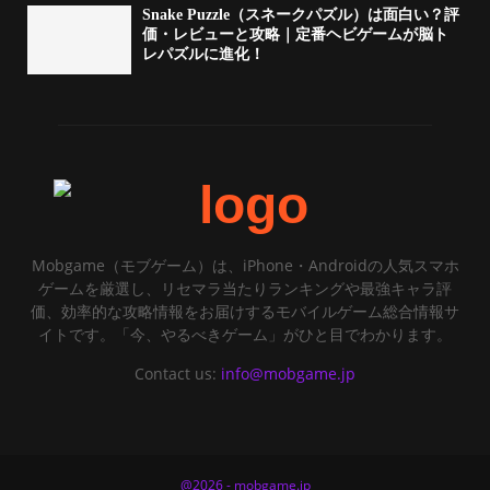
Snake Puzzle（スネークパズル）は面白い？評
価・レビューと攻略｜定番ヘビゲームが脳ト
レパズルに進化！
Mobgame（モブゲーム）は、iPhone・Androidの人気スマホ
ゲームを厳選し、リセマラ当たりランキングや最強キャラ評
価、効率的な攻略情報をお届けするモバイルゲーム総合情報サ
イトです。「今、やるべきゲーム」がひと目でわかります。
Contact us:
info@mobgame.jp
@2026 - mobgame.jp