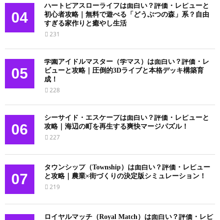
ハートピアスローライフは面白い？評価・レビューと
04
初心者攻略｜無料で遊べる「どうぶつの森」系？自由
すぎる家作りと癒やし生活
231
学園アイドルマスター（学マス）は面白い？評価・レ
05
ビューと攻略｜圧倒的3Dライブと本格デッキ構築育
成！
228
シーサイド・エスケープは面白い？評価・レビューと
06
攻略｜海辺の町を再生する爽快マージパズル！
227
タウンシップ（Township）は面白い？評価・レビュー
07
と攻略｜農業×街づくりの決定版シミュレーション！
219
ロイヤルマッチ（Royal Match）は面白い？評価・レビ