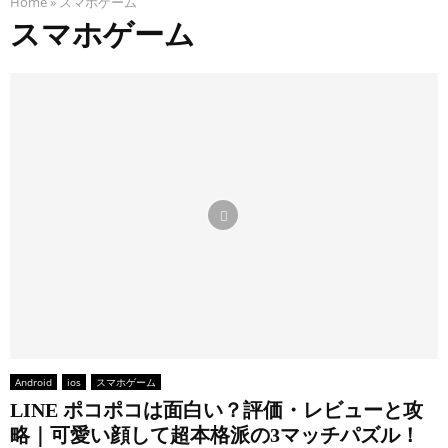
然
0
（
ポ
Home
»
スマホゲーム
r
ー
n
ス
2
矢
ケ
o
と
g
スマホゲーム
ク
6
印
ポ
w
攻
）
ワ
年
パ
ケ
s
略
は
ッ
最
ズ
は
）
｜
面
ド
新
ル
面
は
カ
白
は
】
）
白
面
バ
い
面
ト
は
い
白
ン
？
白
レ
面
？
い
の
評
い
ク
白
評
？
中
価
？
ル
い
価
評
身
・
評
は
？
・
価
が
レ
価
今
評
レ
・
強
ビ
・
か
価
ビ
レ
さ
ュ
レ
ら
・
ュ
ビ
を
ー
ビ
始
レ
ー
ュ
決
と
ュ
め
ビ
と
ー
め
攻
ー
て
ュ
初
と
る
略
と
も
ー
心
攻
イ
｜
Android
ios
スマホゲーム
攻
面
と
者
略
ン
宝
LINE ポコポコは面白い？評価・レビューと攻
略
白
攻
攻
｜
ベ
石
略｜可愛い顔して超本格派の3マッチパズル！
｜
い
略
略
視
ン
を