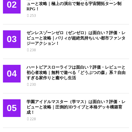
02
ューと攻略｜極上の演出で魅せる宇宙開拓ターン制
RPG！
253
ゼンレスゾーンゼロ（ゼンゼロ）は面白い？評価・レ
03
ビューと攻略｜パリィが超絶気持ちいい都市ファンタ
ジーアクション！
238
ハートピアスローライフは面白い？評価・レビューと
04
初心者攻略｜無料で遊べる「どうぶつの森」系？自由
すぎる家作りと癒やし生活
230
学園アイドルマスター（学マス）は面白い？評価・レ
05
ビューと攻略｜圧倒的3Dライブと本格デッキ構築育
成！
228