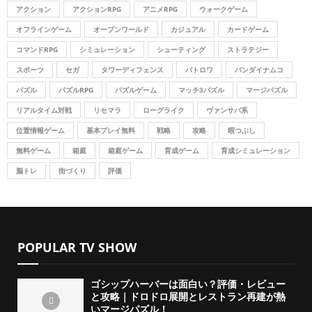
r
R
アクション
アクションRPG
アニメRPG
ウォークゲーム
:
オフラインゲーム
オープンワールド
カジュアル
カードゲーム
C
コマンドRPG
シミュレーション
シューティング
ストラテジー
H
スポーツ
セガ
タワーディフェンス
バトロワ
バンダイナムコ
パズル
パズルRPG
パズルゲーム
マッチ3パズル
マージパズル
リアルタイム対戦
リセマラ
ローグライク
ヴァンサバ系
位置情報ゲーム
基本プレイ無料
戦略
攻略
暇つぶし
無料ゲーム
箱庭
箱庭ゲーム
育成ゲーム
育成シミュレーション
脳トレ
街づくり
評価
POPULAR TV SHOW
ゴシップハーバーは面白い？評価・レビュー
と攻略｜ドロドロ展開とレストラン再建が熱
いマージパズル！