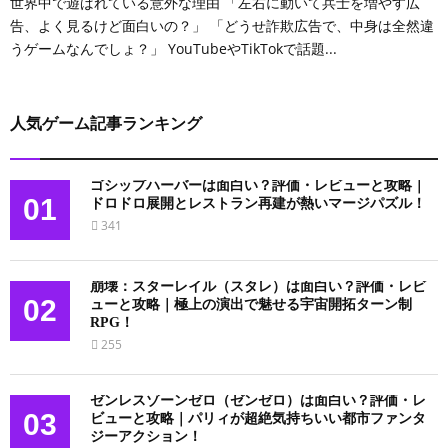
世界中で遊ばれている意外な理由 「左右に動いて兵士を増やす広
告、よく見るけど面白いの？」 「どうせ詐欺広告で、中身は全然違
うゲームなんでしょ？」 YouTubeやTikTokで話題...
人気ゲーム記事ランキング
ゴシップハーバーは面白い？評価・レビューと攻略｜
01
ドロドロ展開とレストラン再建が熱いマージパズル！
341
崩壊：スターレイル（スタレ）は面白い？評価・レビ
02
ューと攻略｜極上の演出で魅せる宇宙開拓ターン制
RPG！
255
ゼンレスゾーンゼロ（ゼンゼロ）は面白い？評価・レ
03
ビューと攻略｜パリィが超絶気持ちいい都市ファンタ
ジーアクション！