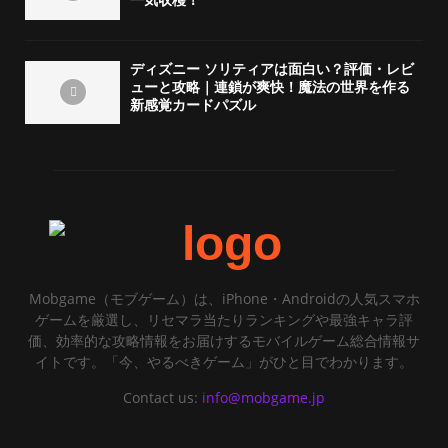
一気収穫！
ディズニー ソリティアは面白い？評価・レビ
ューと攻略｜連鎖が爽快！魔法の世界を作る
新感覚カードパズル
Mobgame（モブゲーム）は、iPhone・Androidの人気スマホ
ゲームを厳選し、リセマラ当たりランキングや最強キャラ評
価、効率的な攻略情報をお届けするモバイルゲーム総合情報サ
イトです。「今、やるべきゲーム」がひと目でわかります。
Contact us:
info@mobgame.jp