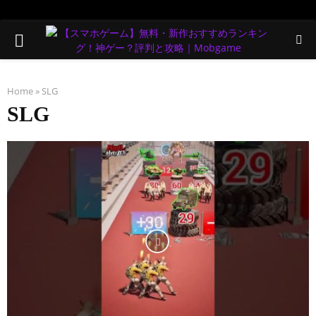
PRIMARY
MENU
Home
»
SLG
SLG