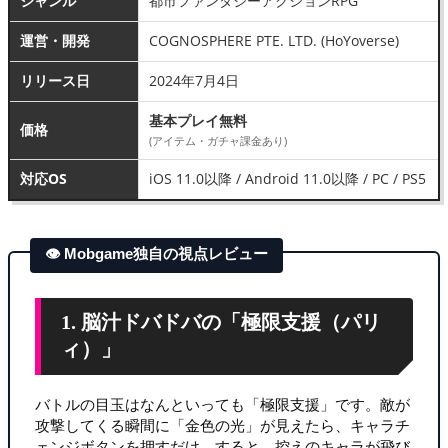
ジャンル
都市ファンタジーアクションRPG
運営・開発
COGNOSPHERE PTE. LTD. (HoYoverse)
リリース日
2024年7月4日
基本プレイ無料
価格
(アイテム・ガチャ課金あり)
対応OS
iOS 11.0以降 / Android 11.0以降 / PC / PS5
👁 Mobgame独自の視点レビュー
1. 脳汁ドバドバの「極限支援（パリ
ィ）」
バトルの目玉はなんといっても「極限支援」です。敵が
攻撃してくる瞬間に「金色の光」が見えたら、キャラチ
ェンジボタンを押すだけ。すると、控えのキャラが飛び