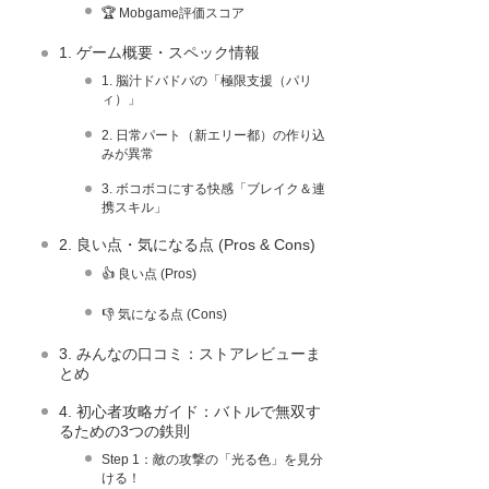
🏆 Mobgame評価スコア
1. ゲーム概要・スペック情報
1. 脳汁ドバドバの「極限支援（パリ
ィ）」
2. 日常パート（新エリー都）の作り込
みが異常
3. ボコボコにする快感「ブレイク＆連
携スキル」
2. 良い点・気になる点 (Pros & Cons)
👍 良い点 (Pros)
👎 気になる点 (Cons)
3. みんなの口コミ：ストアレビューま
とめ
4. 初心者攻略ガイド：バトルで無双す
るための3つの鉄則
Step 1：敵の攻撃の「光る色」を見分
ける！