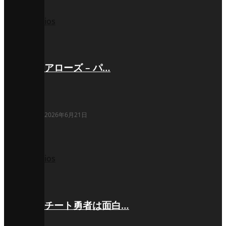
ios
アローズ – パ…
2026年6月21日
ios
チート勇者は面白…