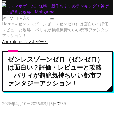
Primary
Menu
Search
Search
for:
Home
»
ゼンレスゾーンゼロ（ゼンゼロ）は面白い？評価・
レビューと攻略｜パリィが超絶気持ちいい都市ファンタジー
アクション！
Android
ios
スマホゲーム
ゼンレスゾーンゼロ（ゼンゼロ）
は面白い？評価・レビューと攻略
｜パリィが超絶気持ちいい都市フ
ァンタジーアクション！
2026年4月10日
2026年3月6日
0
239