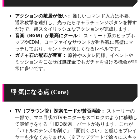
アクションの敷居が低い：
難しいコマンド入力は不要。
通常攻撃を連打し、光ったらキャラチェンジボタンを押す
だけで、超スタイリッシュなアクションが完成します。
音楽（BGM）が最高にクール：
ストリート系のヒップホ
ップやEDM、ローファイなサウンドが世界観に完璧にマ
ッチしており、サントラが欲しくなるレベルです。
ガチャ石の配布が豊富：
原神やスタレ同様、イベントや
ミッションをこなせば無課金でもガチャを引ける機会が非
常に多いです。
👎 気になる点 (Cons)
TV（ブラウン管）探索モードが賛否両論：
ストーリーの
一部で、マス目状のTVモニターをスゴロクのように移動し
て謎解きをする「HDD探索」パートがあります。これが
「バトルのテンポを削ぐ」「面倒くさい」と感じるプレイ
ヤーも少なくありません（※アップデートで徐々にスキッ