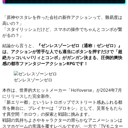
「原神やスタレを作った会社の新作アクションって、難易度は
高いの？」
「スタイリッシュだけど、スマホの操作でちゃんとコンボが繋
がるの？」
結論から言うと、
『ゼンレスゾーンゼロ（通称：ゼンゼロ）』
は、アクションが苦手な人でも適当にボタンを押すだけで「超
絶カッコいいパリィとコンボ」がガンガン決まる、圧倒的爽快
感の都市ファンタジーアクションRPGです！
ゼンレスゾーンゼロ
本作は、世界的大ヒットメーカー「HoYoverse」が2024年7月
にリリースした完全新作。
「新エリー都」というレトロポップでストリート感あふれる都
市を舞台に、プレイヤーは「プロキシ」として、災害をもたら
す異空間「ホロウ」の探索と戦闘に挑みます。
戦闘の気持ちよさやキャラクターの滑らかなアニメーションは
スマホゲームの常識を覆すレベルですが、一方で「TVモニター