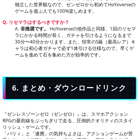
独立した世界観なので、ゼンゼロから初めてHoYoverseの
ゲームを遊ぶ人でも100%楽しめます。
Q. リセマラはするべきですか？
A.
非推奨です。
HoYoverseの他作品と同様、1回のリセマ
ラにかかる時間が長く、ガチャを引けるようになるまで
30分〜40分かかります。また、恒常のS級（最高レア）キ
ャラは初心者ガチャで必ず1体引ける仕様なので、早くゲ
ームを進めて石を集めた方が効率的です。
6. まとめ・ダウンロードリンク
『ゼンレスゾーンゼロ（ゼンゼロ）』は、スマホアクション
RPGの最前線をぶっちぎりで走る、圧倒的クオリティのスタイ
リッシュ・ゲームです。
「パリィ」と「連携」の気持ちよさは、アクションゲームが苦