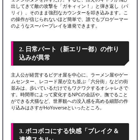
出してきて敵の攻撃を「ガキィィン！」と弾き返し（パ
リィ）、そのまま強烈なカウンターを叩き込みます。こ
の操作が信じられないほど簡単で、誰でもプロゲーマー
のようなスーパープレイを連発できます。
2. 日常パート（新エリー都）の作り
込みが異常
主人公が経営するビデオ屋を中心に、ラーメン屋やゲー
ムセンター、レコード屋が立ち並ぶ「六分街」などの街
並みは、歩いているだけでもワクワクするオシャレさで
す。時間帯によって変化するNPCの会話や、撫でること
ができる犬猫など、世界観への没入感を高める細部の作
り込みはさすがHoYoverseといったところ。
3. ボコボコにする快感「ブレイク＆
連携スキル」