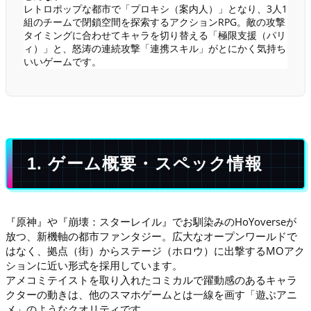
レトロポップな都市で「プロキシ（案内人）」となり、3人1
組のチームで閉鎖空間を探索するアクションRPG。敵の攻撃
タイミングに合わせてキャラを切り替える「極限支援（パリ
ィ）」と、怒涛の連続攻撃「連携スキル」がとにかく気持ち
いいゲームです。
1. ゲーム概要・スペック情報
『原神』や『崩壊：スターレイル』でお馴染みのHoYoverseが
放つ、新機軸の都市ファンタジー。広大なオープンワールドで
はなく、拠点（街）からステージ（ホロウ）に出撃するMOアク
ションに近い形式を採用しています。
アメコミテイストを取り入れたコミカルで躍動感のあるキャラ
クターの動きは、他のスマホゲームとは一線を画す「遊ぶアニ
メ」のようなクオリティです。