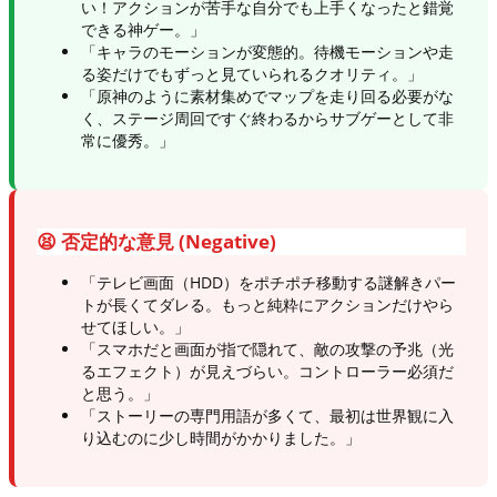
い！アクションが苦手な自分でも上手くなったと錯覚
できる神ゲー。」
「キャラのモーションが変態的。待機モーションや走
る姿だけでもずっと見ていられるクオリティ。」
「原神のように素材集めでマップを走り回る必要がな
く、ステージ周回ですぐ終わるからサブゲーとして非
常に優秀。」
😫 否定的な意見 (Negative)
「テレビ画面（HDD）をポチポチ移動する謎解きパー
トが長くてダレる。もっと純粋にアクションだけやら
せてほしい。」
「スマホだと画面が指で隠れて、敵の攻撃の予兆（光
るエフェクト）が見えづらい。コントローラー必須だ
と思う。」
「ストーリーの専門用語が多くて、最初は世界観に入
り込むのに少し時間がかかりました。」