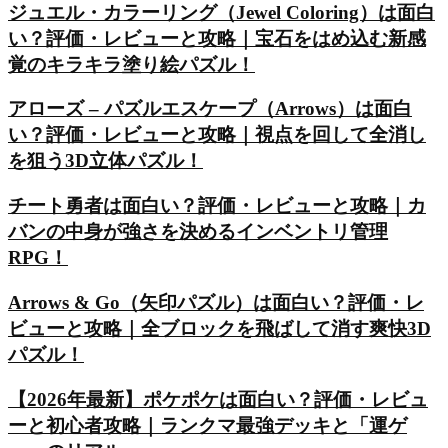
ジュエル・カラーリング（Jewel Coloring）は面白
い？評価・レビューと攻略｜宝石をはめ込む新感
覚のキラキラ塗り絵パズル！
アローズ – パズルエスケープ（Arrows）は面白
い？評価・レビューと攻略｜視点を回して全消し
を狙う3D立体パズル！
チート勇者は面白い？評価・レビューと攻略｜カ
バンの中身が強さを決めるインベントリ管理
RPG！
Arrows & Go（矢印パズル）は面白い？評価・レ
ビューと攻略｜全ブロックを飛ばして消す爽快3D
パズル！
【2026年最新】ポケポケは面白い？評価・レビュ
ーと初心者攻略｜ランクマ最強デッキと「運ゲ