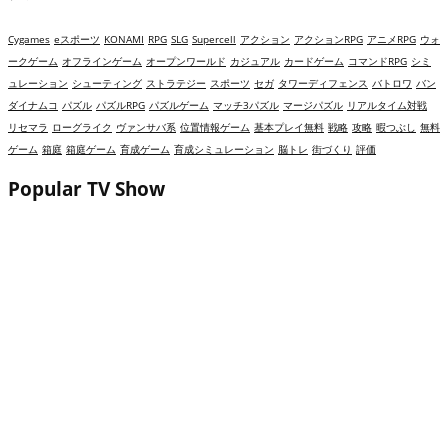
Cygames
eスポーツ
KONAMI
RPG
SLG
Supercell
アクション
アクションRPG
アニメRPG
ウォ
ークゲーム
オフラインゲーム
オープンワールド
カジュアル
カードゲーム
コマンドRPG
シミ
ュレーション
シューティング
ストラテジー
スポーツ
セガ
タワーディフェンス
バトロワ
バン
ダイナムコ
パズル
パズルRPG
パズルゲーム
マッチ3パズル
マージパズル
リアルタイム対戦
リセマラ
ローグライク
ヴァンサバ系
位置情報ゲーム
基本プレイ無料
戦略
攻略
暇つぶし
無料
ゲーム
箱庭
箱庭ゲーム
育成ゲーム
育成シミュレーション
脳トレ
街づくり
評価
Popular TV Show
ゴシップハーバーは面白い？評価・レビューと攻
略｜ドロドロ展開とレストラン再建が熱いマージ
パズル！
崩壊：スターレイル（スタレ）は面白い？評価・
レビューと攻略｜極上の演出で魅せる宇宙開拓タ
ーン制RPG！
ゼンレスゾーンゼロ（ゼンゼロ）は面白い？評