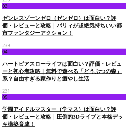
03
ゼンレスゾーンゼロ（ゼンゼロ）は面白い？評
価・レビューと攻略｜パリィが超絶気持ちいい都
市ファンタジーアクション！
239
04
ハートピアスローライフは面白い？評価・レビュ
ーと初心者攻略｜無料で遊べる「どうぶつの森」
系？自由すぎる家作りと癒やし生活
231
05
学園アイドルマスター（学マス）は面白い？評
価・レビューと攻略｜圧倒的3Dライブと本格デッ
キ構築育成！