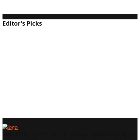
価・レビューと攻略｜パリィが超絶気持ちいい都
市ファンタジーアクション！
Editor's Picks
チート勇者は面白い？評価・レビューと攻略｜カ
バンの中身が強さを決めるインベントリ管理
RPG！
バウンティラッシュは面白い？評価・レビューと
初心者攻略｜戦わないが正義！4vs4ベリー奪取バ
トル
ゴシップハーバーは面白い？評価・レビューと攻
略｜ドロドロ展開とレストラン再建が熱いマージ
パズル！
Mobgame（モブゲーム）は、iPhone・Androidの人気スマ