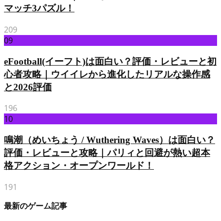
マッチ3パズル！
209
09
eFootball(イーフト)は面白い？評価・レビューと初
心者攻略｜ウイイレから進化したリアルな操作感
と2026評価
196
10
鳴潮（めいちょう / Wuthering Waves）は面白い？
評価・レビューと攻略｜パリィと回避が熱い超本
格アクション・オープンワールド！
191
最新のゲーム記事