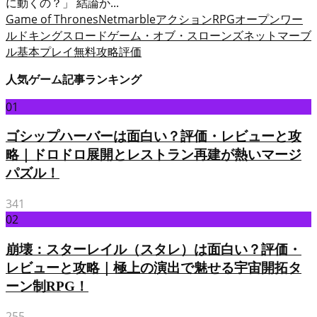
に動くの？」 結論か...
Game of Thrones
Netmarble
アクションRPG
オープンワー
ルド
キングスロード
ゲーム・オブ・スローンズ
ネットマーブ
ル
基本プレイ無料
攻略
評価
人気ゲーム記事ランキング
01
ゴシップハーバーは面白い？評価・レビューと攻
略｜ドロドロ展開とレストラン再建が熱いマージ
パズル！
341
02
崩壊：スターレイル（スタレ）は面白い？評価・
レビューと攻略｜極上の演出で魅せる宇宙開拓タ
ーン制RPG！
255