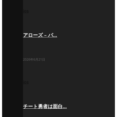
ios
アローズ – パ…
2026年6月21日
ios
チート勇者は面白…