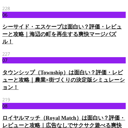
228
06
シーサイド・エスケープは面白い？評価・レビュ
ーと攻略｜海辺の町を再生する爽快マージパズ
ル！
227
07
タウンシップ（Township）は面白い？評価・レビ
ューと攻略｜農業×街づくりの決定版シミュレーシ
ョン！
219
08
ロイヤルマッチ（Royal Match）は面白い？評価・
レビューと攻略｜広告なしでサクサク遊べる爽快