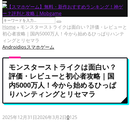
Primary
Menu
Search
Search
for:
Home
»
モンスターストライクは面白い？評価・レビューと
初心者攻略｜国内5000万人！今から始めるひっぱりハンテ
ィングとリセマラ
Android
ios
スマホゲーム
モンスターストライクは面白い？
評価・レビューと初心者攻略｜国
内5000万人！今から始めるひっぱ
りハンティングとリセマラ
2025年12月31日
2026年3月2日
0
125