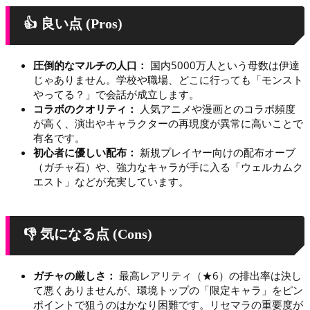
👍 良い点 (Pros)
圧倒的なマルチの人口：
国内5000万人という母数は伊達
じゃありません。学校や職場、どこに行っても「モンスト
やってる？」で会話が成立します。
コラボのクオリティ：
人気アニメや漫画とのコラボ頻度
が高く、演出やキャラクターの再現度が異常に高いことで
有名です。
初心者に優しい配布：
新規プレイヤー向けの配布オーブ
（ガチャ石）や、強力なキャラが手に入る「ウェルカムク
エスト」などが充実しています。
👎 気になる点 (Cons)
ガチャの厳しさ：
最高レアリティ（★6）の排出率は決し
て悪くありませんが、環境トップの「限定キャラ」をピン
ポイントで狙うのはかなり困難です。リセマラの重要度が