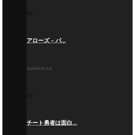
ios
アローズ – パ…
2026年6月21日
ios
チート勇者は面白…