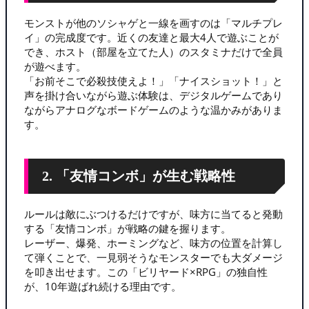
モンストが他のソシャゲと一線を画すのは「マルチプレ
イ」の完成度です。近くの友達と最大4人で遊ぶことが
でき、ホスト（部屋を立てた人）のスタミナだけで全員
が遊べます。
「お前そこで必殺技使えよ！」「ナイスショット！」と
声を掛け合いながら遊ぶ体験は、デジタルゲームであり
ながらアナログなボードゲームのような温かみがありま
す。
2. 「友情コンボ」が生む戦略性
ルールは敵にぶつけるだけですが、味方に当てると発動
する「友情コンボ」が戦略の鍵を握ります。
レーザー、爆発、ホーミングなど、味方の位置を計算し
て弾くことで、一見弱そうなモンスターでも大ダメージ
を叩き出せます。この「ビリヤード×RPG」の独自性
が、10年遊ばれ続ける理由です。