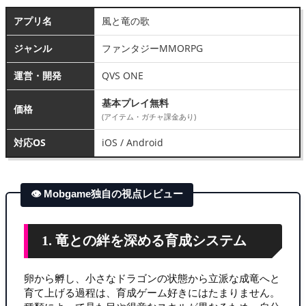
アプリ名
風と竜の歌
ジャンル
ファンタジーMMORPG
運営・開発
QVS ONE
基本プレイ無料
価格
(アイテム・ガチャ課金あり)
対応OS
iOS / Android
👁 Mobgame独自の視点レビュー
1. 竜との絆を深める育成システム
卵から孵し、小さなドラゴンの状態から立派な成竜へと
育て上げる過程は、育成ゲーム好きにはたまりません。