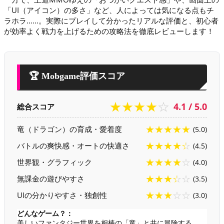
「UI（アイコン）の多さ」など、人によっては気になる点もチ
ラホラ……。実際にプレイして分かったリアルな評価と、初心者
が効率よく戦力を上げるための攻略法を徹底レビューします！
🏆 Mobgame評価スコア
★★★★☆
4.1 / 5.0
総合スコア
★★★★★
竜（ドラゴン）の育成・愛着度
(5.0)
★★★★☆
バトルの爽快感・オートの快適さ
(4.5)
★★★★☆
世界観・グラフィック
(4.0)
★★★☆☆
無課金の遊びやすさ
(3.5)
★★★☆☆
UIの分かりやすさ・独創性
(3.0)
どんなゲーム？：
美しいファンタジー世界を相棒の「竜」と共に冒険する