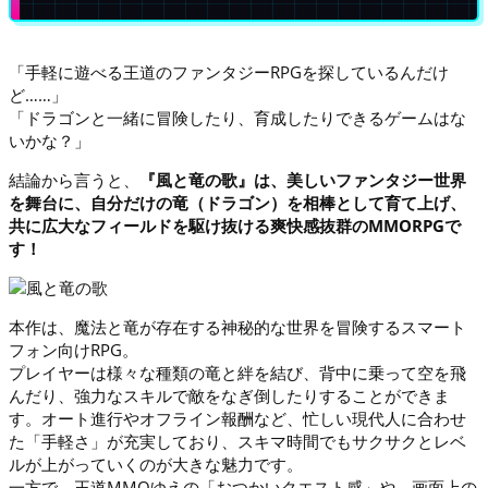
「手軽に遊べる王道のファンタジーRPGを探しているんだけ
ど……」
「ドラゴンと一緒に冒険したり、育成したりできるゲームはな
いかな？」
結論から言うと、
『風と竜の歌』は、美しいファンタジー世界
を舞台に、自分だけの竜（ドラゴン）を相棒として育て上げ、
共に広大なフィールドを駆け抜ける爽快感抜群のMMORPGで
す！
本作は、魔法と竜が存在する神秘的な世界を冒険するスマート
フォン向けRPG。
プレイヤーは様々な種類の竜と絆を結び、背中に乗って空を飛
んだり、強力なスキルで敵をなぎ倒したりすることができま
す。オート進行やオフライン報酬など、忙しい現代人に合わせ
た「手軽さ」が充実しており、スキマ時間でもサクサクとレベ
ルが上がっていくのが大きな魅力です。
一方で、王道MMOゆえの「おつかいクエスト感」や、画面上の