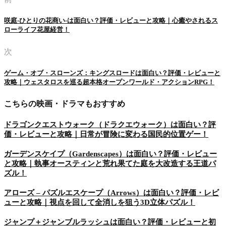
咲庭-ひとりの花商い-は面白い？評価・レビューと攻略｜心癒やされるス
ローライフ花屋経営！
次
ゲーム・オブ・スローンズ：キングスロードは面白い？評価・レビューと
攻略｜ウェスタロスを巡る超本格オープンワールド・アクションRPG！
こちらの映画・ドラマもおすすめ
ドラゴンクエストウォーク（ドラクエウォーク）は面白い？評
価・レビューと攻略｜日常が冒険に変わる国民的位置ゲー！
ガーデンスケイプ（Gardenscapes）は面白い？評価・レビュー
と攻略｜執事オースティンと荒れ果てた庭を大改造する王道パ
ズル！
アローズ – パズルエスケープ（Arrows）は面白い？評価・レビ
ューと攻略｜視点を回して全消しを狙う3D立体パズル！
ジャンプ＋ジャンブルラッシュは面白い？評価・レビューと初