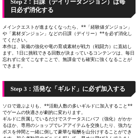
Step 2：日課（デイリーダンジョン）は毎
日必ず消化する
メインクエストが進まなくなったら、**「経験値ダンジョン」
や「素材ダンジョン」などの日課（デイリー）**を必ず消化し
てください。
本作は、装備の強化や竜の育成素材が戦力（戦闘力）に直結し
ます。1日に挑戦できる回数が決まっているコンテンツは、毎日
忘れずに全てこなすことで、無課金でも確実に強くなることが
できます。
Step 3：活発な「ギルド」に必ず加入する
ソロで遊ぶよりも、**活動人数の多いギルドに加入すること**
でゲームの快適さが劇的に変わります。
ギルドに所属しているだけでステータスにバフ（強化）がかか
るほか、専用のショップでレアアイテムを交換したり、強力な
ボスを仲間と一緒に倒して豪華な報酬を山分けすることができ