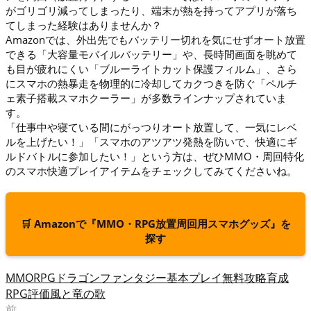
がゴリゴリ減ってしまったり、端末が熱を持ってアプリが落ち
てしまった経験はありませんか？
Amazonでは、外出先でもバッテリー切れを気にせずオート放置
できる「大容量モバイルバッテリー」や、長時間画面を眺めて
も目が疲れにくい「ブルーライトカット保護フィルム」、さら
にスマホの熱暴走を物理的に冷却してカクつきを防ぐ「ペルチ
ェ素子搭載スマホクーラー」が多数ラインナップされていま
す。
「仕事中や寝ている間にがっつりオート放置して、一気にレベ
ルを上げたい！」「スマホのアツアツ発熱を防いで、快適にギ
ルドバトルに参加したい！」という方は、ぜひMMO・周回特化
のスマホ快適プレイアイテムをチェックしてみてくださいね。
🛒 Amazonで『MMO・RPG放置周回用スマホグッズ』を
探す
MMORPG
ドラゴン
ファンタジー
基本プレイ無料
攻略
育成
RPG
評価
風と竜の歌
前