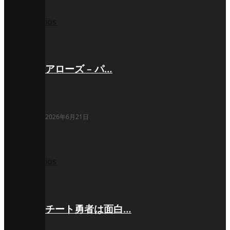
ios
アローズ – パ…
2026年6月21日
ios
チート勇者は面白…