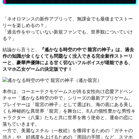
「ネオロマンスの新作アプリって、無課金でも最後までストー
リーを楽しめるの？」
「過去作をやっていない新規ファンでも、世界観についていけ
る？」
結論から言うと、
『遙かなる時空の中で 龍宮の神子』は、過去
作の知識が全くなくても問題なく没入できる完全新作ストーリ
ーと、豪華声優陣による甘く切ないフルボイスが堪能できる、
スマホ乙女ゲームの決定版です！
本作は、コーエーテクモゲームスが誇る女性向け恋愛アドベン
チャー「遙かなる時空の中で」シリーズの最新アプリゲーム。
プレイヤーは「龍宮の神子」として選ばれ、海の底にある美し
くも神秘的な異世界「龍宮」を舞台に、8人の個性豊かな男性キ
ャラクター（八葉）たちと共に世界を救う使命と、運命の恋に
落ちていきます。
一方で、美麗なスチル（一枚絵）を獲得するための「ガチャの
渋さ」や、好感度を上げるための「周回の手間」など、スマホ