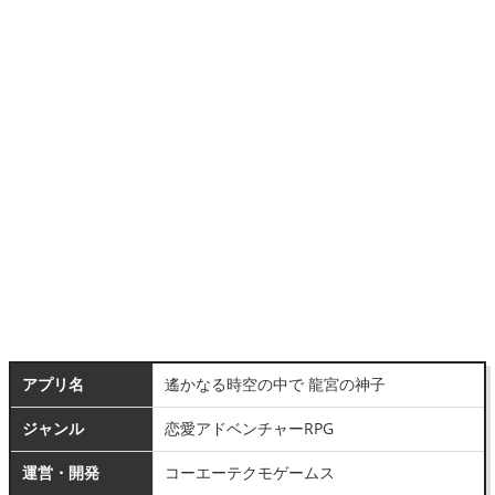
アプリ名
遙かなる時空の中で 龍宮の神子
ジャンル
恋愛アドベンチャーRPG
運営・開発
コーエーテクモゲームス