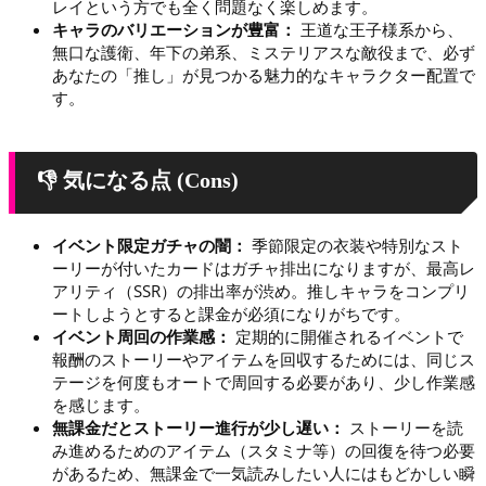
レイという方でも全く問題なく楽しめます。
キャラのバリエーションが豊富：
王道な王子様系から、
無口な護衛、年下の弟系、ミステリアスな敵役まで、必ず
あなたの「推し」が見つかる魅力的なキャラクター配置で
す。
👎 気になる点 (Cons)
イベント限定ガチャの闇：
季節限定の衣装や特別なスト
ーリーが付いたカードはガチャ排出になりますが、最高レ
アリティ（SSR）の排出率が渋め。推しキャラをコンプリ
ートしようとすると課金が必須になりがちです。
イベント周回の作業感：
定期的に開催されるイベントで
報酬のストーリーやアイテムを回収するためには、同じス
テージを何度もオートで周回する必要があり、少し作業感
を感じます。
無課金だとストーリー進行が少し遅い：
ストーリーを読
み進めるためのアイテム（スタミナ等）の回復を待つ必要
があるため、無課金で一気読みしたい人にはもどかしい瞬