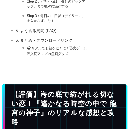
Step 2：ガチャ石は「推しのピックア
ップ」まで絶対に温存する
Step 3：毎日の「日課（デイリー）」
を欠かさずこなす
5. よくある質問 (FAQ)
6. まとめ・ダウンロードリンク
🎧 リアルでも彼を近くに！乙女ゲーム
没入度アップの必須グッズ
【評価】海の底で紡がれる切な
い恋！『遙かなる時空の中で 龍
宮の神子』のリアルな感想と攻
略