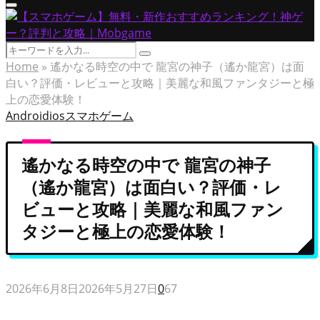
Primary
Menu
Search
Search
for:
Home
»
遙かなる時空の中で 龍宮の神子（遙か龍宮）は面
白い？評価・レビューと攻略｜美麗な和風ファンタジーと極
上の恋愛体験！
Android
ios
スマホゲーム
遙かなる時空の中で 龍宮の神子
（遙か龍宮）は面白い？評価・レ
ビューと攻略｜美麗な和風ファン
タジーと極上の恋愛体験！
2026年6月8日
2026年5月27日
0
67