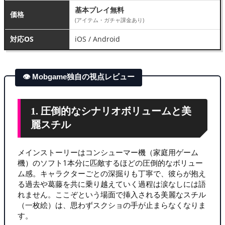
基本プレイ無料
価格
(アイテム・ガチャ課金あり)
対応OS
iOS / Android
👁 Mobgame独自の視点レビュー
1. 圧倒的なシナリオボリュームと美
麗スチル
メインストーリーはコンシューマー機（家庭用ゲーム
機）のソフト1本分に匹敵するほどの圧倒的なボリュー
ム感。キャラクターごとの深掘りも丁寧で、彼らが抱え
る過去や葛藤を共に乗り越えていく過程は涙なしには語
れません。ここぞという場面で挿入される美麗なスチル
（一枚絵）は、思わずスクショの手が止まらなくなりま
す。