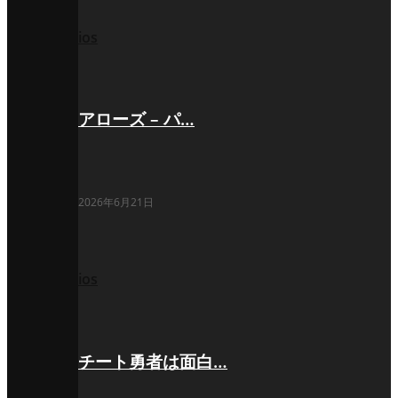
ios
アローズ – パ…
2026年6月21日
ios
チート勇者は面白…