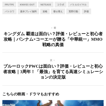
FPS/TPS
KNIVES OUT
NETEASE
コラボ
バトルロイヤル
バトロワ
基本プレイ無料
攻略
着せ替え
荒野行動
評価
前
キングダム 覇道は面白い？評価・レビューと初心者
攻略｜バンナム×コーエーが贈る「中華統一」MMO
戦略の真価
次
ブルーロックPWCは面白い？評価・レビューと初心
者攻略｜3周年！「最強」を育てる高速シミュレーシ
ョンの決定版
こちらの映画・ドラマもおすすめ