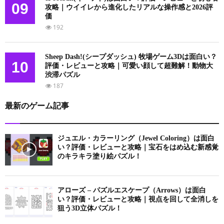
09
攻略｜ウイイレから進化したリアルな操作感と2026評
価
192
Sheep Dash!(シープダッシュ) 牧場ゲーム3Dは面白い？
10
評価・レビューと攻略｜可愛い顔して超難解！動物大
渋滞パズル
187
最新のゲーム記事
ジュエル・カラーリング（Jewel Coloring）は面白
い？評価・レビューと攻略｜宝石をはめ込む新感覚
のキラキラ塗り絵パズル！
アローズ – パズルエスケープ（Arrows）は面白
い？評価・レビューと攻略｜視点を回して全消しを
狙う3D立体パズル！