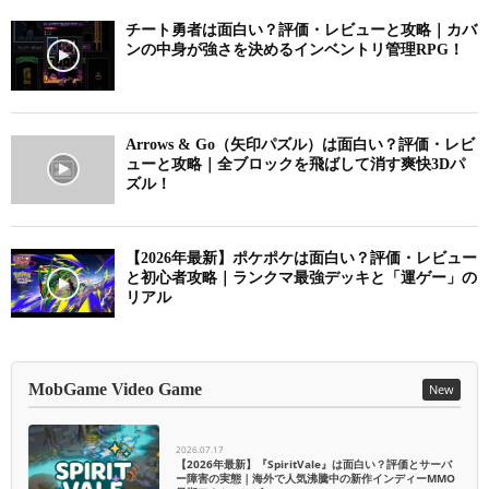
チート勇者は面白い？評価・レビューと攻略｜カバ
ンの中身が強さを決めるインベントリ管理RPG！
Arrows & Go（矢印パズル）は面白い？評価・レビ
ューと攻略｜全ブロックを飛ばして消す爽快3Dパ
ズル！
【2026年最新】ポケポケは面白い？評価・レビュー
と初心者攻略｜ランクマ最強デッキと「運ゲー」の
リアル
MobGame Video Game
New
2026.07.17
【2026年最新】『SpiritVale』は面白い？評価とサーバ
ー障害の実態｜海外で人気沸騰中の新作インディーMMO