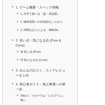
1. ゲーム概要・スペック情報
1. 片手で遊べる「超・高品質」
2. 物理演算への狂気的なこだわり
3. 澤野弘之らによる「神BGM」
2. 良い点・気になる点 (Pros &
Cons)
👍 良い点 (Pros)
👎 気になる点 (Cons)
3. みんなの口コミ：ストアレビュ
ーまとめ
4. 初心者ガイド：地上奪還への第
一歩
Step 1：リセマラは「ピルグリム」
狙い