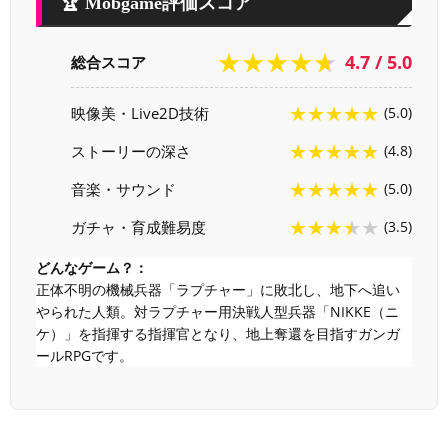
🏆 Mobgame評価スコア
★★★★★
4.7 / 5.0
総合スコア
★★★★★
映像美・Live2D技術
(5.0)
★★★★★
ストーリーの深さ
(4.8)
★★★★★
音楽・サウンド
(5.0)
★★★★★
ガチャ・育成難易度
(3.5)
どんなゲーム？：
正体不明の機械兵器「ラプチャー」に敗北し、地下へ追い
やられた人類。対ラプチャー用決戦人型兵器「NIKKE（ニ
ケ）」を指揮する指揮官となり、地上奪還を目指すガンガ
ールRPGです。