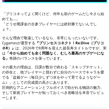
「プリコネってよく聞くけど、何年も前のゲームだし今さら始
めても…」
「どうせ廃課金の古参プレイヤーには絶対勝てないんでし
ょ？」
そんな理由で敬遠しているなら、非常にもったいないです。
Cygamesが運営する
『プリンセスコネクト！Re:Dive（プリコ
ネR）』
は、2026年で8周年を迎えた超長寿タイトルですが、実
は
「今から始めても全く問題なく、むしろ最高のサブゲーにな
る」
奇跡のバランスを保っています。
その最大の理由は、日課が数分で終わる「スキップチケット」
の存在と、他プレイヤーと競わずに自分のペースでキャラを愛
でる「盆栽ゲー（毎日少しずつ水をやって育てるようなゲー
ム）」としての完成度の高さにあります。
圧倒的なアニメーションとフルボイスで紡がれる物語の魅力、
そして新規プレイヤーが知っておくべき攻略法を本音でレビュ
ーします。