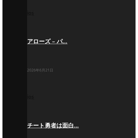
ios
アローズ – パ…
2026年6月21日
ios
チート勇者は面白…