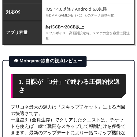
iOS 14.0以降 / Android 6.0以降
対応OS
※DMM GAMES版（PC）とのデータ連携可能
約15GB〜20GB以上
アプリ容量
※フルボイス・高画質設定時。スマホの空き容量に要注
意
👁 Mobgame独自の視点レビュー
1. 日課が「3分」で終わる圧倒的快適
さ
プリコネ最大の魅力は「スキップチケット」による周回
の快適さです。
一度星3（全員生存）でクリアしたクエストは、チケッ
トを使えば一瞬で戦闘をスキップして報酬だけを獲得で
きます。最新のアップデートにより一括スキップ機能な