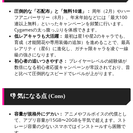
圧倒的な「石配布」と「無料10連」：
周年（2月）やハー
フアニバーサリー（8月）、年末年始などには「最大100
連以上無料」といったキャンペーンを頻繁に行います。
Cygamesの太っ腹っぷりを体感できます。
低レアキャラも大活躍：
最初は星1や星2のキャラでも、
育成（才能開花や専用装備の追加）を進めることで、最高
レアリティ（星6）に進化し、ガチャ限キャラを凌ぐ一線
級の強さになります。
初心者の追いつきやすさ：
プレイヤーレベルの経験値が
数倍になる初心者応援キャンペーンが常設されており、昔
と比べて圧倒的なスピードでレベルが上がります。
👎 気になる点 (Cons)
容量が規格外にデカい：
アニメやフルボイスの代償とし
て、アプリ容量が15GB〜20GBを平気で超えます。スト
レージ容量の少ないスマホではインストールすら困難で
す。