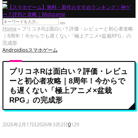
Primary
Menu
Search
Search
for:
Home
»
プリコネRは面白い？評価・レビューと初心者攻略
｜8周年！今からでも遅くない「極上アニメ×盆栽RPG」の
完成形
Android
ios
スマホゲーム
プリコネRは面白い？評価・レビュ
ーと初心者攻略｜8周年！今からで
も遅くない「極上アニメ×盆栽
RPG」の完成形
2026年2月17日
2026年3月2日
0
129