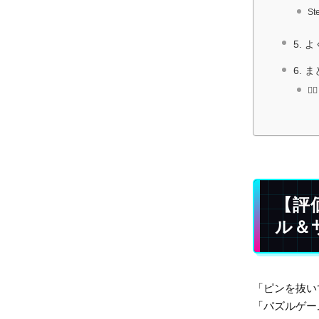
S
5. 
6.

【評
ル＆
「ピンを抜い
「パズルゲー