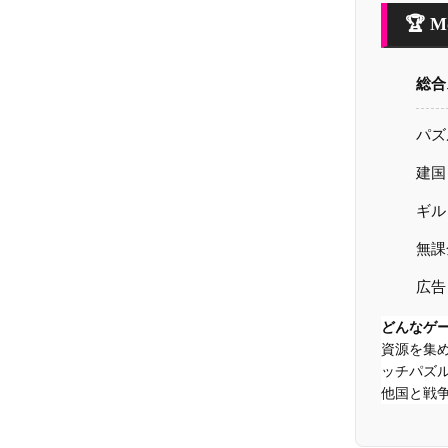
🏆 
総合
パズ
建国
ギル
無課
広告
どんなゲ
資源を集
ッチパズ
他国と戦