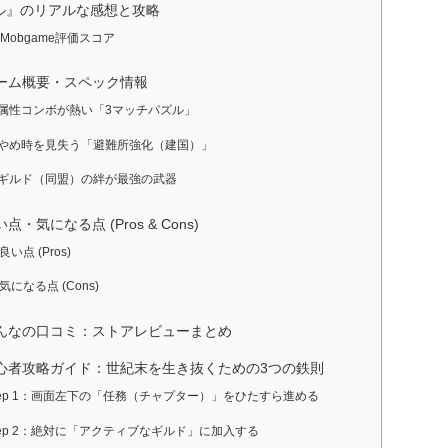
ル』のリアルな感想と攻略
 Mobgame評価スコア
 ゲーム概要・スペック情報
. 属性コンボが熱い「3マッチパズル」
. やめ時を見失う「避難所強化（建国）」
. ギルド（同盟）の絆が最強の武器
良い点・気になる点 (Pros & Cons)
 良い点 (Pros)
 気になる点 (Cons)
 みんなの口コミ：ストアレビューまとめ
 初心者攻略ガイド：世紀末を生き抜くための3つの鉄則
tep 1：画面左下の「任務（チャプター）」をひたすら進める
tep 2：絶対に「アクティブなギルド」に加入する