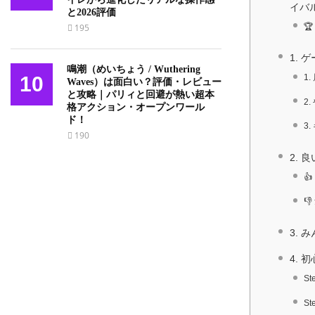
イバ
と2026評価

195
1.
鳴潮（めいちょう / Wuthering
10
1
Waves）は面白い？評価・レビュー
と攻略｜パリィと回避が熱い超本
2
格アクション・オープンワール
ド！
3
190
2. 
👍
👎
3.
4.
S
S