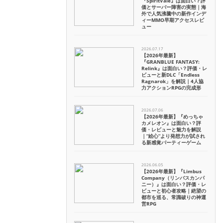
『SpiritVale』は面白い？評
価とサーバー障害の実態｜海
外で人気沸騰中の新作インデ
ィーMMO早期アクセスレビ
ュー
2026.07.17
【2026年最新】
『GRANBLUE FANTASY:
Relink』は面白い？評価・レ
ビューと新DLC「Endless
Ragnarok」を解説｜4人協
力アクションRPGの完成形
2026.07.06
【2026年最新】『めっちゃ
カメレオン』は面白い？評
価・レビューと魅力を解説
｜”絵心”より発想力が試され
る新感覚パーティーゲーム
2026.06.05
【2026年最新】『Limbus
Company（リンバスカンパ
ニー）』は面白い？評価・レ
ビューと初心者攻略｜絶望の
都市を巡る、常識破りの神運
営RPG