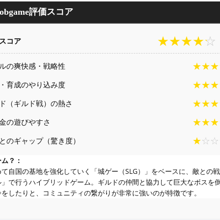
Mobgame評価スコア
★★★★☆
スコア
★★★
ルの爽快感・戦略性
★★★
・育成のやり込み度
★★★
ド（ギルド戦）の熱さ
★★★
金の遊びやすさ
★☆☆
とのギャップ（驚き度）
ーム？：
めて自国の基地を強化していく「城ゲー（SLG）」をベースに、敵との戦
ル」で行うハイブリッドゲーム。ギルドの仲間と協力して巨大なボスを
争をしたりと、コミュニティの繋がりが非常に強いのが特徴です。