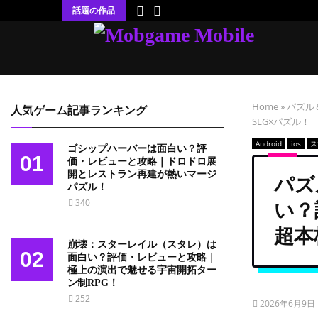
話題の作品
Home
»
パズル
人気ゲーム記事ランキング
SLG×パズル！
Android
ios
ス
ゴシップハーバーは面白い？評
01
価・レビューと攻略｜ドロドロ展
開とレストラン再建が熱いマージ
パズ
パズル！
340
い？
超本
崩壊：スターレイル（スタレ）は
02
面白い？評価・レビューと攻略｜
極上の演出で魅せる宇宙開拓ター
ン制RPG！
252
2026年6月9日