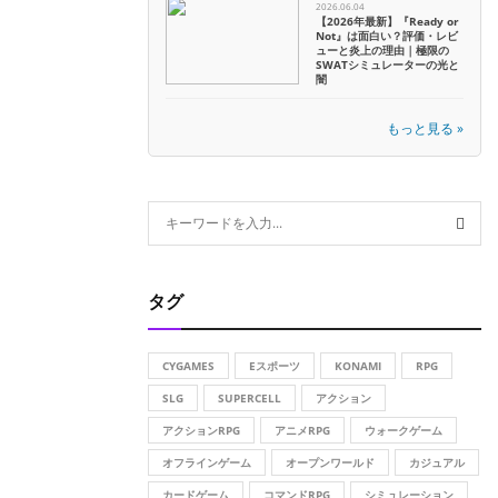
2026.06.04
【2026年最新】『Ready or
Not』は面白い？評価・レビ
ューと炎上の理由｜極限の
SWATシミュレーターの光と
闇
もっと見る »
S
e
a
S
r
タグ
c
E
h
f
A
CYGAMES
Eスポーツ
KONAMI
RPG
o
r
SLG
SUPERCELL
アクション
R
:
アクションRPG
アニメRPG
ウォークゲーム
C
オフラインゲーム
オープンワールド
カジュアル
H
カードゲーム
コマンドRPG
シミュレーション