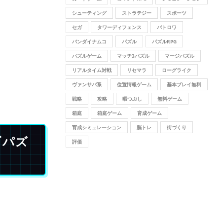
シューティング
ストラテジー
スポーツ
セガ
タワーディフェンス
バトロワ
バンダイナムコ
パズル
パズルRPG
パズルゲーム
マッチ3パズル
マージパズル
リアルタイム対戦
リセマラ
ローグライク
ヴァンサバ系
位置情報ゲーム
基本プレイ無料
戦略
攻略
暇つぶし
無料ゲーム
箱庭
箱庭ゲーム
育成ゲーム
育成シミュレーション
脳トレ
街づくり
『パズ
評価