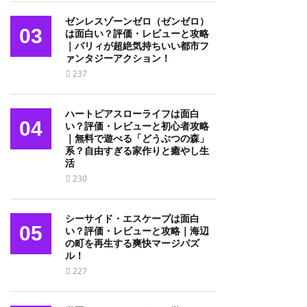
ゼンレスゾーンゼロ（ゼンゼロ）
03
は面白い？評価・レビューと攻略
｜パリィが超絶気持ちいい都市フ
ァンタジーアクション！
237
ハートピアスローライフは面白
04
い？評価・レビューと初心者攻略
｜無料で遊べる「どうぶつの森」
系？自由すぎる家作りと癒やし生
活
230
シーサイド・エスケープは面白
05
い？評価・レビューと攻略｜海辺
の町を再生する爽快マージパズ
ル！
227