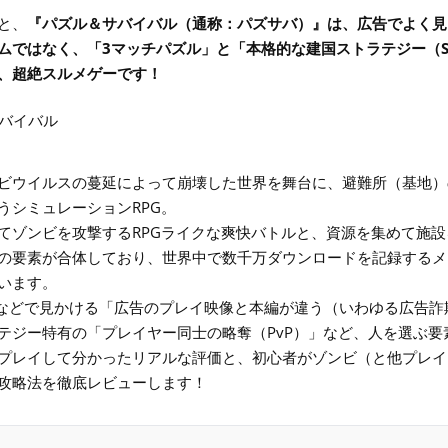
と、
『パズル＆サバイバル（通称：パズサバ）』は、広告でよく見
ムではなく、「3マッチパズル」と「本格的な建国ストラテジー（S
、超絶スルメゲーです！
ビウイルスの蔓延によって崩壊した世界を舞台に、避難所（基地）
うシミュレーションRPG。
てゾンビを攻撃するRPGライクな爽快バトルと、資源を集めて施
の要素が合体しており、世界中で数千万ダウンロードを記録するメ
います。
Sなどで見かける「広告のプレイ映像と本編が違う（いわゆる広告詐
テジー特有の「プレイヤー同士の略奪（PvP）」など、人を選ぶ要
プレイして分かったリアルな評価と、初心者がゾンビ（と他プレイ
攻略法を徹底レビューします！