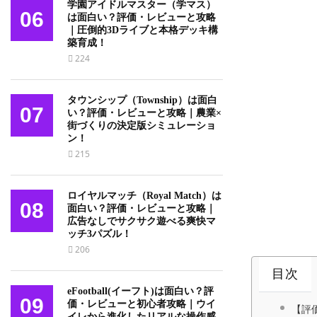
学園アイドルマスター（学マス）
06
は面白い？評価・レビューと攻略
｜圧倒的3Dライブと本格デッキ構
築育成！
224
タウンシップ（Township）は面白
07
い？評価・レビューと攻略｜農業×
街づくりの決定版シミュレーショ
ン！
215
ロイヤルマッチ（Royal Match）は
08
面白い？評価・レビューと攻略｜
広告なしでサクサク遊べる爽快マ
ッチ3パズル！
206
目次
eFootball(イーフト)は面白い？評
09
価・レビューと初心者攻略｜ウイ
【評
イレから進化したリアルな操作感