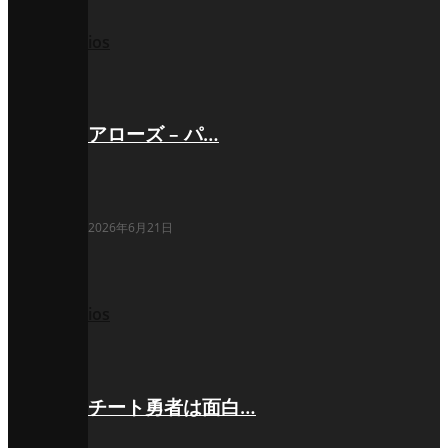
ios
アローズ – パ…
2026年6月21日
ios
チート勇者は面白…