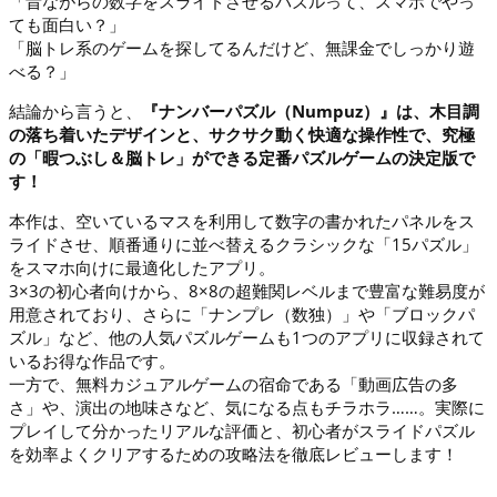
「昔ながらの数字をスライドさせるパズルって、スマホでやっ
ても面白い？」
「脳トレ系のゲームを探してるんだけど、無課金でしっかり遊
べる？」
結論から言うと、
『ナンバーパズル（Numpuz）』は、木目調
の落ち着いたデザインと、サクサク動く快適な操作性で、究極
の「暇つぶし＆脳トレ」ができる定番パズルゲームの決定版で
す！
本作は、空いているマスを利用して数字の書かれたパネルをス
ライドさせ、順番通りに並べ替えるクラシックな「15パズル」
をスマホ向けに最適化したアプリ。
3×3の初心者向けから、8×8の超難関レベルまで豊富な難易度が
用意されており、さらに「ナンプレ（数独）」や「ブロックパ
ズル」など、他の人気パズルゲームも1つのアプリに収録されて
いるお得な作品です。
一方で、無料カジュアルゲームの宿命である「動画広告の多
さ」や、演出の地味さなど、気になる点もチラホラ……。実際に
プレイして分かったリアルな評価と、初心者がスライドパズル
を効率よくクリアするための攻略法を徹底レビューします！