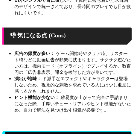
UIがシンプルで目に優しい：
全体的に落ち着いた木目調
のデザインで統一されており、長時間のプレイでも目が疲
れにくいです。
👎 気になる点 (Cons)
広告の頻度が多い：
ゲーム開始時やクリア時、リスター
ト時などに動画広告が頻繁に挟まります。サクサク遊びた
い方は、機内モード（オフライン）でプレイするか、数百
円の「広告非表示」課金を検討した方が良いです。
演出が地味：
ド派手なエフェクトやキャラクターは登場
しないため、視覚的な刺激を求めている人には少し退屈に
感じるかもしれません。
ヒント機能が少ない：
難易度が上がって完全に手詰まり
になった際、手厚いチュートリアルやヒント機能がないた
め、自力で解法を見つけ出す根気が必要です。