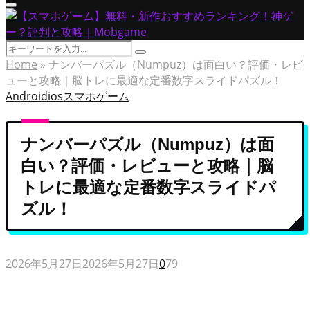
Primary
Menu
Search
Search
for:
Home
»
ナンバーパズル（Numpuz）は面白い？評価・レビ
ューと攻略｜脳トレに最適な定番数字スライドパズル！
Android
ios
スマホゲーム
ナンバーパズル（Numpuz）は面
白い？評価・レビューと攻略｜脳
トレに最適な定番数字スライドパ
ズル！
2026年5月27日
2026年5月27日
0
79