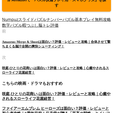
す
Numpuz
スライドパズル
ナンバーパズル
基本プレイ無料
攻略
数字パズル
暇つぶし
脳トレ
評価
前
Amazeus: Merge & Shootは面白い？評価・レビューと攻略｜合体させて撃
ちまくる脳汁全開の爽快シューティング！
次
咲庭-ひとりの花商い-は面白い？評価・レビューと攻略｜心癒やされるス
ローライフ花屋経営！
こちらの映画・ドラマもおすすめ
咲庭-ひとりの花商い-は面白い？評価・レビューと攻略｜心癒や
されるスローライフ花屋経営！
ファイアーエムブレム ヒーローズは面白い？評価・レビューと