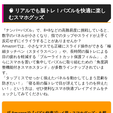
🧠 リアルでも脳トレ！パズルを快適に楽し
むスマホグッズ
『ナンバーパズル』で、8×8などの高難易度に挑戦していると、
数字のパネルが小さくなり、指でのタップやスライドが上手く
反応せずにイライラすることがありませんか？
Amazonでは、小さなマスでも正確にスライド操作ができる「極
細タッチペン（スタイラスペン）」や、長時間の脳トレによる
目の疲れを軽減する「ブルーライトカット保護フィルム」、さ
らにスマホを置いて集中してパズルに取り組むための「角度調
整機能付きスマホスタンド」が多数ラインナップされていま
す。
「タップミスでせっかく揃えたパネルを動かしてしまう悲劇を
防ぎたい！」「寝る前の脳トレで目が冴えてしまうのを抑えた
い！」という方は、ぜひ便利なスマホ快適プレイアイテムをチ
ェックしてみてくださいね。
🛒 Amazonで『パズル快適プレイ用・スマホグッズ』を探