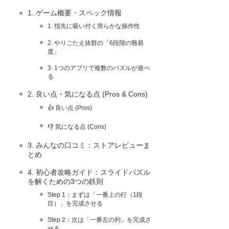
1. ゲーム概要・スペック情報
1. 指先に吸い付く滑らかな操作性
2. やりごたえ抜群の「6段階の難易
度」
3. 1つのアプリで複数のパズルが遊べ
る
2. 良い点・気になる点 (Pros & Cons)
👍 良い点 (Pros)
👎 気になる点 (Cons)
3. みんなの口コミ：ストアレビューま
とめ
4. 初心者攻略ガイド：スライドパズル
を解くための3つの鉄則
Step 1：まずは「一番上の行（1段
目）」を完成させる
Step 2：次は「一番左の列」を完成さ
せる