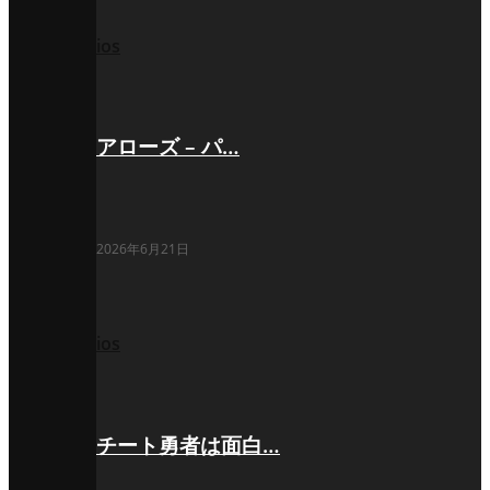
ios
アローズ – パ…
2026年6月21日
ios
チート勇者は面白…