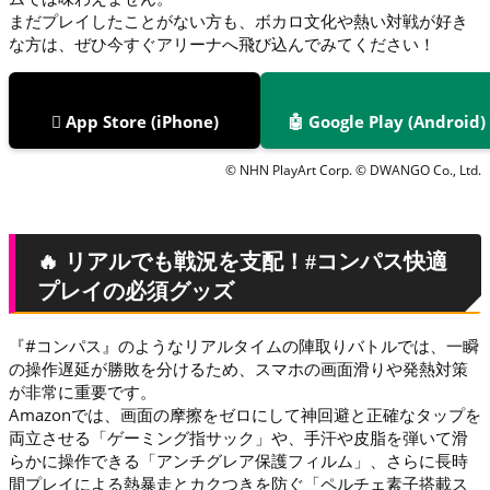
まだプレイしたことがない方も、ボカロ文化や熱い対戦が好き
な方は、ぜひ今すぐアリーナへ飛び込んでみてください！
 App Store (iPhone)
🤖 Google Play (Android)
© NHN PlayArt Corp. © DWANGO Co., Ltd.
🔥 リアルでも戦況を支配！#コンパス快適
プレイの必須グッズ
『#コンパス』のようなリアルタイムの陣取りバトルでは、一瞬
の操作遅延が勝敗を分けるため、スマホの画面滑りや発熱対策
が非常に重要です。
Amazonでは、画面の摩擦をゼロにして神回避と正確なタップを
両立させる「ゲーミング指サック」や、手汗や皮脂を弾いて滑
らかに操作できる「アンチグレア保護フィルム」、さらに長時
間プレイによる熱暴走とカクつきを防ぐ「ペルチェ素子搭載ス