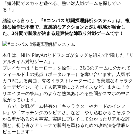
「短時間でスカッと遊べる、熱い対人戦ゲームを探してい
る！」
結論から言うと、
『#コンパス 戦闘摂理解析システム』は、複
雑な操作は不要で、直感的なアクションと深い戦略が融合し
た、3分間で勝敗が決まる超爽快な陣取り対戦ゲームです！
本作は、NHN PlayArtとドワンゴがタッグを組んで開発した「リ
アルタイム対戦ゲーム」。
プレイヤーは「ヒーロー」を操作し、3対3のチームに分かれて
フィールド上の拠点（ポータルキー）を奪い合います。人気ボ
カロPによる楽曲、有名イラストレーターによる美麗なキャラク
ターデザイン、そして人気声優によるボイスなど、まさに「ク
リエイターの祭典」のような熱気あふれる空間がスマホの中に
広がっています。
一方で、対戦ゲーム特有の「キャラクターやカードのインフ
レ」や「マッチングのシビアさ」など、やり込むからこそぶつ
かる壁があるのも事実。実際にプレイして分かったリアルな評
価と、初心者がアリーナで勝利を重ねるための攻略法を徹底レ
ビューします！