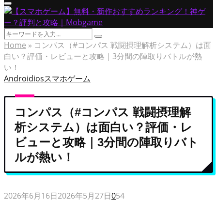
Primary
Menu
Search
Search
for:
Home
»
コンパス（#コンパス 戦闘摂理解析システム）は面
白い？評価・レビューと攻略｜3分間の陣取りバトルが熱
い！
Android
ios
スマホゲーム
コンパス（#コンパス 戦闘摂理解
析システム）は面白い？評価・レ
ビューと攻略｜3分間の陣取りバト
ルが熱い！
2026年6月16日
2026年5月27日
0
54