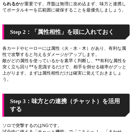
られるか
が重要です。序盤は無理に攻め込まず、味方と連携し
てポータルキーを広範囲に確保することを最優先しましょう。
Step 2：「属性相性」を頭に入れておく
各カードやヒーローには属性（火・水・木）があり、有利な属
性で攻撃すると与えるダメージがアップします。
敵がどの属性を使っているかを素早く判断し、**有利な属性を
突く立ち回り**を意識するだけで、相手を倒せる確率がグッと
上がります。まずは属性相性だけは確実に覚えておきましょ
う。
Step 3：味方との連携（チャット）を活用
する
ソロで突撃するのはNGです。
試合中に使える「チャット機能」で「こちらへ！」「まかせ