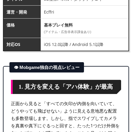
運営・開発
Ecffri
価格
基本プレイ無料
(アイテム・広告非表示課金あり)
対応OS
iOS 12.0以降 / Android 5.1以降
👁 Mobgame独自の視点レビュー
1. 見方を変える「アハ体験」が最高
正面から見ると「すべての矢印が内側を向いていて、
どうやっても飛ばせない」ように見える意地悪な配置
も多数登場します。しかし、指でスワイプしてカメラ
を真裏や真下にぐるっと回すと、たった1つだけ外側を