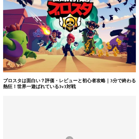
ブロスタは面白い？評価・レビューと初心者攻略｜3分で終わる
熱狂！世界一遊ばれている3v3対戦