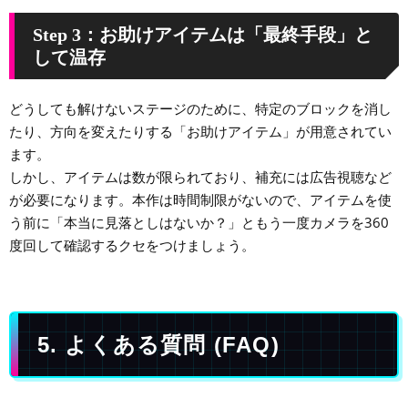
Step 3：お助けアイテムは「最終手段」と
して温存
どうしても解けないステージのために、特定のブロックを消し
たり、方向を変えたりする「お助けアイテム」が用意されてい
ます。
しかし、アイテムは数が限られており、補充には広告視聴など
が必要になります。本作は時間制限がないので、アイテムを使
う前に「本当に見落としはないか？」ともう一度カメラを360
度回して確認するクセをつけましょう。
5. よくある質問 (FAQ)