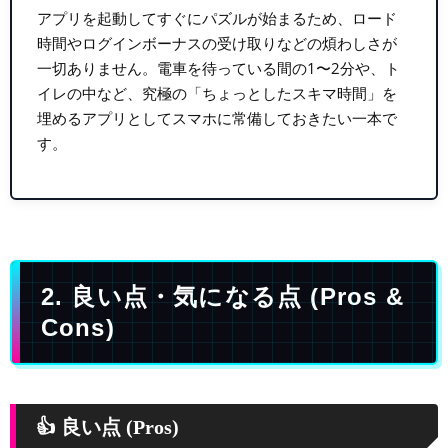
アプリを起動してすぐにパズルが始まるため、ロード
時間やログインボーナスの受け取りなどの煩わしさが
一切ありません。電車を待っている間の1〜2分や、ト
イレの中など、究極の「ちょっとしたスキマ時間」を
埋めるアプリとしてスマホに常備しておきたい一本で
す。
2. 良い点・気になる点 (Pros &
Cons)
👍 良い点 (Pros)