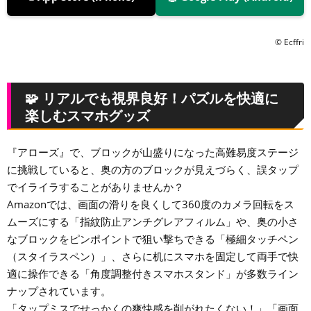
© Ecffri
🧩 リアルでも視界良好！パズルを快適に
楽しむスマホグッズ
『アローズ』で、ブロックが山盛りになった高難易度ステージ
に挑戦していると、奥の方のブロックが見えづらく、誤タップ
でイライラすることがありませんか？
Amazonでは、画面の滑りを良くして360度のカメラ回転をス
ムーズにする「指紋防止アンチグレアフィルム」や、奥の小さ
なブロックをピンポイントで狙い撃ちできる「極細タッチペン
（スタイラスペン）」、さらに机にスマホを固定して両手で快
適に操作できる「角度調整付きスマホスタンド」が多数ライン
ナップされています。
「タップミスでせっかくの爽快感を削がれたくない！」「画面