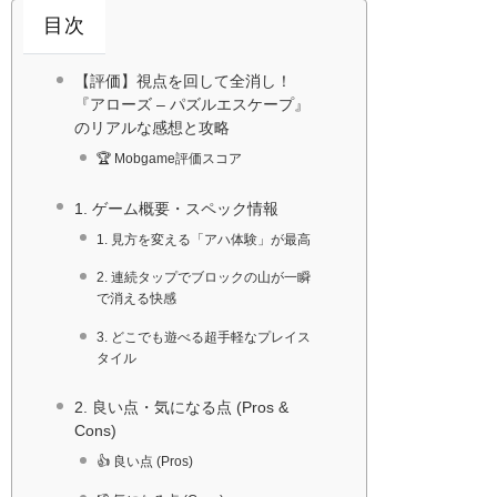
目次
【評価】視点を回して全消し！
『アローズ – パズルエスケープ』
のリアルな感想と攻略
🏆 Mobgame評価スコア
1. ゲーム概要・スペック情報
1. 見方を変える「アハ体験」が最高
2. 連続タップでブロックの山が一瞬
で消える快感
3. どこでも遊べる超手軽なプレイス
タイル
2. 良い点・気になる点 (Pros &
Cons)
👍 良い点 (Pros)