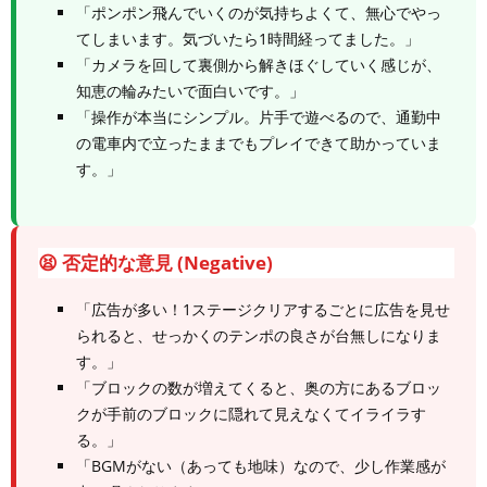
「ポンポン飛んでいくのが気持ちよくて、無心でやっ
てしまいます。気づいたら1時間経ってました。」
「カメラを回して裏側から解きほぐしていく感じが、
知恵の輪みたいで面白いです。」
「操作が本当にシンプル。片手で遊べるので、通勤中
の電車内で立ったままでもプレイできて助かっていま
す。」
😫 否定的な意見 (Negative)
「広告が多い！1ステージクリアするごとに広告を見せ
られると、せっかくのテンポの良さが台無しになりま
す。」
「ブロックの数が増えてくると、奥の方にあるブロッ
クが手前のブロックに隠れて見えなくてイライラす
る。」
「BGMがない（あっても地味）なので、少し作業感が