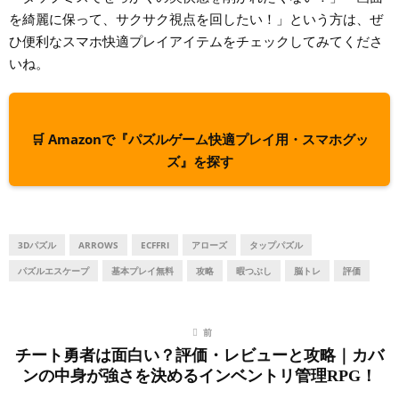
を綺麗に保って、サクサク視点を回したい！」という方は、ぜ
ひ便利なスマホ快適プレイアイテムをチェックしてみてくださ
いね。
🛒 Amazonで『パズルゲーム快適プレイ用・スマホグッ
ズ』を探す
3Dパズル
ARROWS
ECFFRI
アローズ
タップパズル
パズルエスケープ
基本プレイ無料
攻略
暇つぶし
脳トレ
評価
前
チート勇者は面白い？評価・レビューと攻略｜カバ
ンの中身が強さを決めるインベントリ管理RPG！