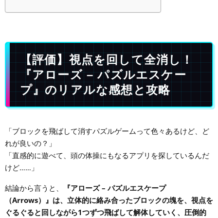
【評価】視点を回して全消し！
『アローズ – パズルエスケー
プ』のリアルな感想と攻略
「ブロックを飛ばして消すパズルゲームって色々あるけど、ど
れが良いの？」
「直感的に遊べて、頭の体操にもなるアプリを探しているんだ
けど……」
結論から言うと、
『アローズ – パズルエスケープ
（Arrows）』は、立体的に絡み合ったブロックの塊を、視点を
ぐるぐると回しながら1つずつ飛ばして解体していく、圧倒的