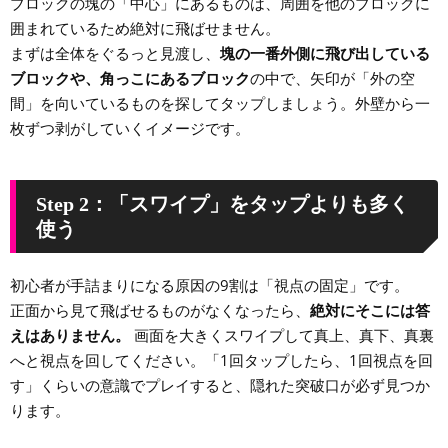
ブロックの塊の「中心」にあるものは、周囲を他のブロックに
囲まれているため絶対に飛ばせません。
まずは全体をぐるっと見渡し、
塊の一番外側に飛び出している
ブロックや、角っこにあるブロック
の中で、矢印が「外の空
間」を向いているものを探してタップしましょう。外壁から一
枚ずつ剥がしていくイメージです。
Step 2：「スワイプ」をタップよりも多く
使う
初心者が手詰まりになる原因の9割は「視点の固定」です。
正面から見て飛ばせるものがなくなったら、
絶対にそこには答
えはありません。
画面を大きくスワイプして真上、真下、真裏
へと視点を回してください。「1回タップしたら、1回視点を回
す」くらいの意識でプレイすると、隠れた突破口が必ず見つか
ります。