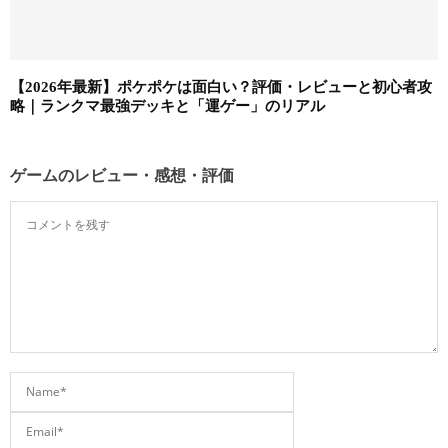
【2026年最新】ポケポケは面白い？評価・レビューと初心者攻
略｜ランクマ最強デッキと「運ゲー」のリアル
ゲームのレビュー・感想・評価