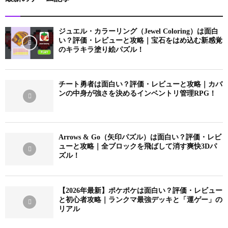
ジュエル・カラーリング（Jewel Coloring）は面白
い？評価・レビューと攻略｜宝石をはめ込む新感覚
のキラキラ塗り絵パズル！
チート勇者は面白い？評価・レビューと攻略｜カバ
ンの中身が強さを決めるインベントリ管理RPG！
Arrows & Go（矢印パズル）は面白い？評価・レビ
ューと攻略｜全ブロックを飛ばして消す爽快3Dパ
ズル！
【2026年最新】ポケポケは面白い？評価・レビュー
と初心者攻略｜ランクマ最強デッキと「運ゲー」の
リアル