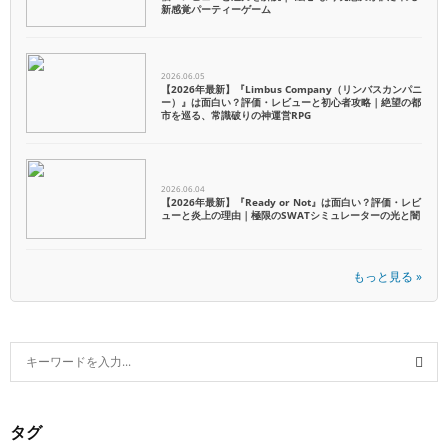
新感覚パーティーゲーム
2026.06.05
【2026年最新】『Limbus Company（リンバスカンパニ
ー）』は面白い？評価・レビューと初心者攻略｜絶望の都
市を巡る、常識破りの神運営RPG
2026.06.04
【2026年最新】『Ready or Not』は面白い？評価・レビ
ューと炎上の理由｜極限のSWATシミュレーターの光と闇
もっと見る »
S
e
a
S
r
タグ
c
E