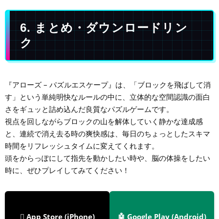
6. まとめ・ダウンロードリン
ク
『アローズ – パズルエスケープ』は、「ブロックを飛ばして消
す」という単純明快なルールの中に、立体的な空間認識の面白
さをギュッと詰め込んだ良質なパズルゲームです。
視点を回しながらブロックの山を解体していく静かな達成感
と、連続で消え去る時の爽快感は、毎日のちょっとしたスキマ
時間をリフレッシュタイムに変えてくれます。
頭をからっぽにして指先を動かしたい時や、脳の体操をしたい
時に、ぜひプレイしてみてください！
 App Store (iPhone)
🤖 Google Play (Android)