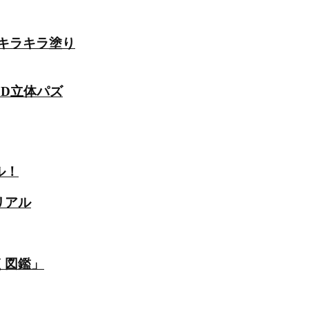
のキラキラ塗り
3D立体パズ
ル！
リアル
く図鑑」