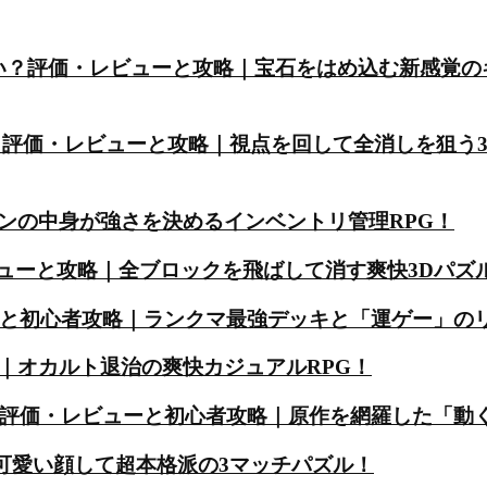
）は面白い？評価・レビューと攻略｜宝石をはめ込む新感覚
白い？評価・レビューと攻略｜視点を回して全消しを狙う
ンの中身が強さを決めるインベントリ管理RPG！
・レビューと攻略｜全ブロックを飛ばして消す爽快3Dパズ
ーと初心者攻略｜ランクマ最強デッキと「運ゲー」の
｜オカルト退治の爽快カジュアルRPG！
？評価・レビューと初心者攻略｜原作を網羅した「動
｜可愛い顔して超本格派の3マッチパズル！