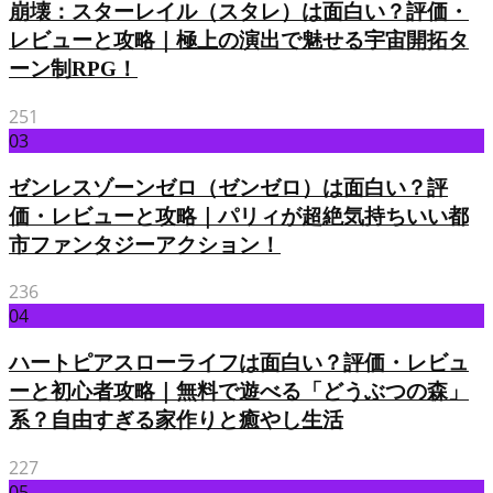
崩壊：スターレイル（スタレ）は面白い？評価・
レビューと攻略｜極上の演出で魅せる宇宙開拓タ
ーン制RPG！
251
03
ゼンレスゾーンゼロ（ゼンゼロ）は面白い？評
価・レビューと攻略｜パリィが超絶気持ちいい都
市ファンタジーアクション！
236
04
ハートピアスローライフは面白い？評価・レビュ
ーと初心者攻略｜無料で遊べる「どうぶつの森」
系？自由すぎる家作りと癒やし生活
227
05