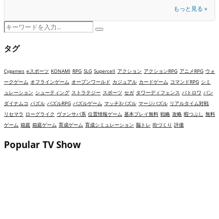
もっと見る »
Search
Search
for:
タグ
Cygames
eスポーツ
KONAMI
RPG
SLG
Supercell
アクション
アクションRPG
アニメRPG
ウォ
ークゲーム
オフラインゲーム
オープンワールド
カジュアル
カードゲーム
コマンドRPG
シミ
ュレーション
シューティング
ストラテジー
スポーツ
セガ
タワーディフェンス
バトロワ
バン
ダイナムコ
パズル
パズルRPG
パズルゲーム
マッチ3パズル
マージパズル
リアルタイム対戦
リセマラ
ローグライク
ヴァンサバ系
位置情報ゲーム
基本プレイ無料
戦略
攻略
暇つぶし
無料
ゲーム
箱庭
箱庭ゲーム
育成ゲーム
育成シミュレーション
脳トレ
街づくり
評価
Popular TV Show
ゴシップハーバーは面白い？評価・レビューと攻
略｜ドロドロ展開とレストラン再建が熱いマージ
パズル！
崩壊：スターレイル（スタレ）は面白い？評価・