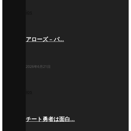
ios
アローズ – パ…
2026年6月21日
ios
チート勇者は面白…