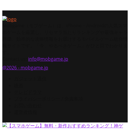
の超絶アクションRPG！
Mobgame（モブゲーム）は、iPhone・Androidの人気スマ
ホゲームを厳選し、リセマラ当たりランキングや最強キャラ
評価、効率的な攻略情報をお届けするモバイルゲーム総合情
報サイトです。「今、やるべきゲーム」がひと目でわかりま
す。
Contact us:
info@mobgame.jp
@2026 - mobgame.jp
ガジェット通信
映画
テレビドラマ
プライバシーポリシー / 免責事項
お問い合わせ
運営者情報