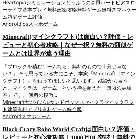
Heartopia
シミュレーション
どうぶつの森風
ハートピアスロ
ーライフ
基本プレイ無料
建築
攻略
無料ゲーム
無料スマホゲー
ム
箱庭ゲーム
評価
Android
ios
スマホゲーム
Minecraft(マインクラフト)は面白い？評価・レ
ビューと初心者攻略｜なぜ一択？無料の類似ゲ
ームとは世界が違う理由
「ブロックを積むゲームなら、無料のもので十分じゃな
い？」 そう思っている方にこそ、本家『Minecraft（マイン
クラフト）』を触ってほしいと思います。 結論から言う
と、マイクラは「ゲーム」という枠を超えた「無限の実験
室」です。 無料の模倣...
Minecraft
サバイバル
サンドボックス
マイクラ
マインクラフ
ト
建築
有料アプリ
有料ゲーム
統合版
Android
スマホゲーム
Block Crazy Robo World Craftは面白い？評価・
レビューと初心者攻略｜1000万DL突破！無料で