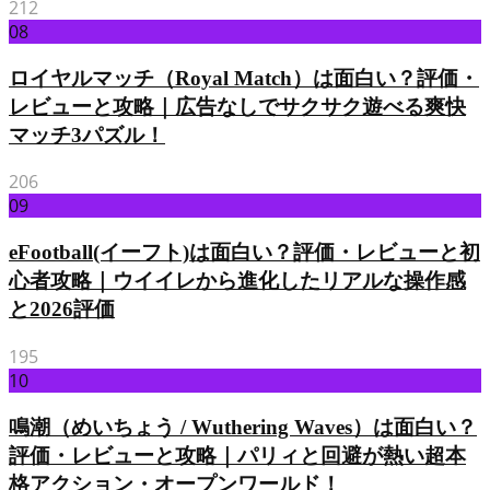
212
08
ロイヤルマッチ（Royal Match）は面白い？評価・
レビューと攻略｜広告なしでサクサク遊べる爽快
マッチ3パズル！
206
09
eFootball(イーフト)は面白い？評価・レビューと初
心者攻略｜ウイイレから進化したリアルな操作感
と2026評価
195
10
鳴潮（めいちょう / Wuthering Waves）は面白い？
評価・レビューと攻略｜パリィと回避が熱い超本
格アクション・オープンワールド！