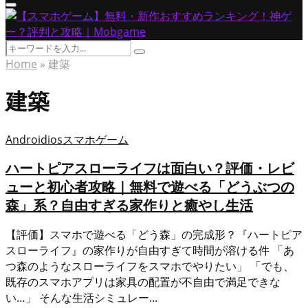
Primary
Menu
Search
Search
for:
Home
»
建築
建築
Android
ios
スマホゲーム
ハートピアスローライフは面白い？評価・レビ
ューと初心者攻略｜無料で遊べる「どうぶつの
森」系？自由すぎる家作りと癒やし生活
【評価】スマホで遊べる「どう森」の完成形？『ハートピア
スローライフ』の家作りが自由すぎて時間が溶ける件 「あ
つ森のようなスローライフをスマホでやりたい」 「でも、
既存のスマホアプリは家具の配置が不自由で満足できな
い…」 そんな生活シミュレー...