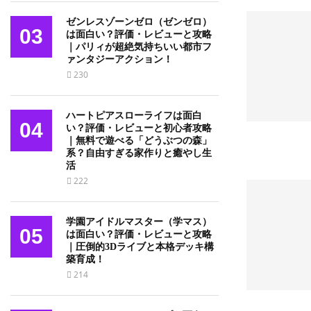
ゼンレスゾーンゼロ（ゼンゼロ）
03
は面白い？評価・レビューと攻略
｜パリィが超絶気持ちいい都市フ
ァンタジーアクション！
230
ハートピアスローライフは面白
04
い？評価・レビューと初心者攻略
｜無料で遊べる「どうぶつの森」
系？自由すぎる家作りと癒やし生
活
222
学園アイドルマスター（学マス）
05
は面白い？評価・レビューと攻略
｜圧倒的3Dライブと本格デッキ構
築育成！
214