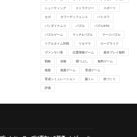
シューティング
ストラテジー
スポーツ
セガ
タワーディフェンス
バトロワ
バンダイナムコ
パズル
パズルRPG
パズルゲーム
マッチ3パズル
マージパズル
リアルタイム対戦
リセマラ
ローグライク
ヴァンサバ系
位置情報ゲーム
基本プレイ無料
戦略
攻略
暇つぶし
無料ゲーム
箱庭
箱庭ゲーム
育成ゲーム
育成シミュレーション
脳トレ
街づくり
評価