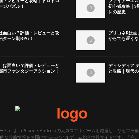
価・レビューと攻略｜ドロドロ
ファイアーエム
ージパズル！
初心者攻略｜9
レの歴史
は面白い？評価・レビューと攻
プリコネRは面
拓ターン制RPG！
からでも遅くな
）は面白い？評価・レビューと
ディシディア 
都市ファンタジーアクション！
と攻略｜現代の
ゲーム）は、iPhone・Androidの人気スマホゲームを厳選し、リセマ
的な攻略情報をお届けするモバイルゲーム総合情報サイトです。「今、