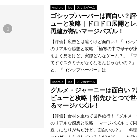
Android
ios
スマホゲーム
ゴシップハーバーは面白い？評
ューと攻略｜ドロドロ展開とレ
再建が熱いマージパズル！
【評価】広告とは違うけど面白い！『ゴシッ
のリアルな感想と攻略 「極寒の中で母子が
をよく見るけど、実際どんなゲーム？」 「
てすぐスタミナがなくなるんじゃないの？」
と、『ゴシップハーバー』は...
Android
ios
スマホゲーム
グルメ・ジャーニーは面白い？
ビューと攻略｜指先ひとつで世
るマージパズル！
【評価】食材を重ねて世界旅行！『グルメ・
のリアルな感想と攻略 「マージパズルって
返しになりがちだけど、面白いの？」 「料
マのゲームを探しているんだけど……」 結論