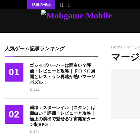
話題の作品
Home
»
マージ
人気ゲーム記事ランキング
マージ
ゴシップハーバーは面白い？評
01
価・レビューと攻略｜ドロドロ展
開とレストラン再建が熱いマージ
パズル！
322
崩壊：スターレイル（スタレ）は
02
面白い？評価・レビューと攻略｜
極上の演出で魅せる宇宙開拓ター
ン制RPG！
247