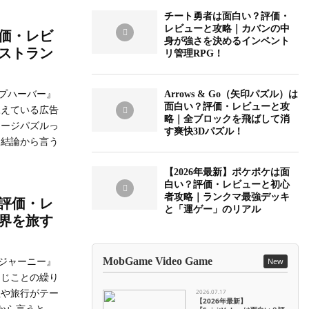
チート勇者は面白い？評価・
レビューと攻略｜カバンの中
価・レビ
身が強さを決めるインベント
ストラン
リ管理RPG！
プハーバー』
Arrows & Go（矢印パズル）は
面白い？評価・レビューと攻
凍えている広告
略｜全ブロックを飛ばして消
マージパズルっ
す爽快3Dパズル！
 結論から言う
【2026年最新】ポケポケは面
白い？評価・レビューと初心
者攻略｜ランクマ最強デッキ
評価・レ
と「運ゲー」のリアル
界を旅す
ジャーニー』
MobGame Video Game
New
同じことの繰り
理や旅行がテー
2026.07.17
【2026年最新】
から言うと、