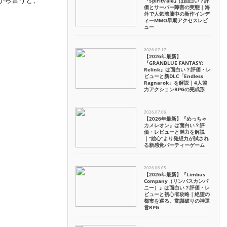
『SpiritVale』は面白い？評
価とサーバー障害の実態｜海
外で人気沸騰中の新作インデ
ィーMMO早期アクセスレビ
ュー
2026.07.17
【2026年最新】
『GRANBLUE FANTASY:
Relink』は面白い？評価・レ
ビューと新DLC「Endless
Ragnarok」を解説｜4人協
力アクションRPGの完成形
2026.07.06
【2026年最新】『めっちゃ
カメレオン』は面白い？評
価・レビューと魅力を解説
｜”絵心”より発想力が試され
る新感覚パーティーゲーム
2026.06.05
【2026年最新】『Limbus
Company（リンバスカンパ
ニー）』は面白い？評価・レ
ビューと初心者攻略｜絶望の
都市を巡る、常識破りの神運
営RPG