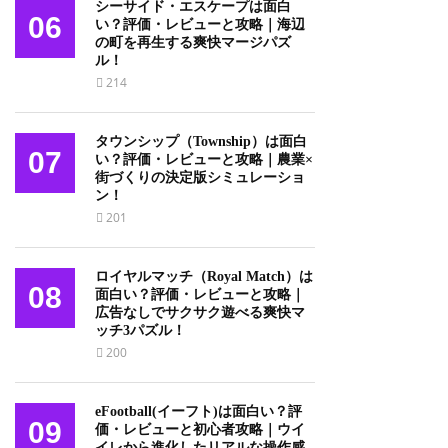
シーサイド・エスケープは面白
06
い？評価・レビューと攻略｜海辺
の町を再生する爽快マージパズ
ル！
214
タウンシップ（Township）は面白
07
い？評価・レビューと攻略｜農業×
街づくりの決定版シミュレーショ
ン！
201
ロイヤルマッチ（Royal Match）は
08
面白い？評価・レビューと攻略｜
広告なしでサクサク遊べる爽快マ
ッチ3パズル！
200
eFootball(イーフト)は面白い？評
09
価・レビューと初心者攻略｜ウイ
イレから進化したリアルな操作感