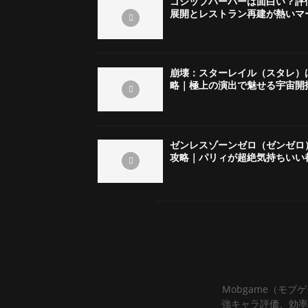
ゴシップハーバーは面白い？評
展開とレストラン再建が熱いマ
崩壊：スターレイル（スタレ）
略｜極上の演出で魅せる宇宙開
ゼンレスゾーンゼロ（ゼンゼロ
攻略｜パリィが超絶気持ちいい
Mobgame（モブ
強キャラ評価、効率