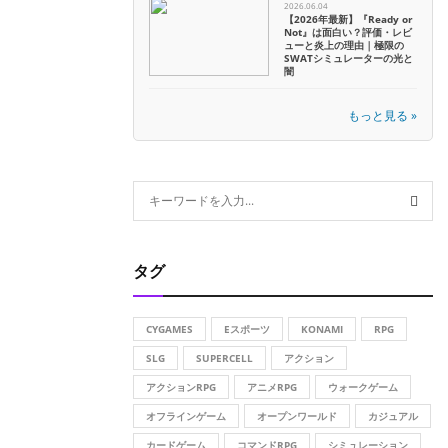
2026.06.04
【2026年最新】『Ready or
Not』は面白い？評価・レビ
ューと炎上の理由｜極限の
SWATシミュレーターの光と
闇
もっと見る »
S
e
a
S
r
タグ
c
E
h
f
A
CYGAMES
Eスポーツ
KONAMI
RPG
o
r
SLG
SUPERCELL
アクション
R
:
アクションRPG
アニメRPG
ウォークゲーム
C
オフラインゲーム
オープンワールド
カジュアル
H
カードゲーム
コマンドRPG
シミュレーション