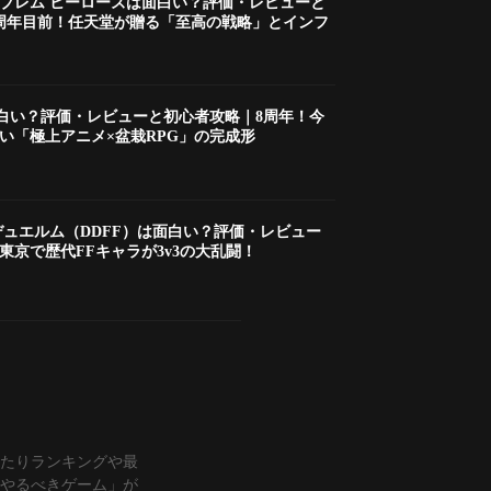
ブレム ヒーローズは面白い？評価・レビューと
周年目前！任天堂が贈る「至高の戦略」とインフ
白い？評価・レビューと初心者攻略｜8周年！今
い「極上アニメ×盆栽RPG」の完成形
デュエルム（DDFF）は面白い？評価・レビュー
東京で歴代FFキャラが3v3の大乱闘！
ラ当たりランキングや最
やるべきゲーム」が