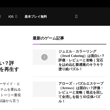
IOS
基本プレイ無料
最新のゲーム記事
ジュエル・カラーリング
（Jewel Coloring）は面白い？
評価・レビューと攻略｜宝石
い？評
をはめ込む新感覚のキラキラ
を再生す
塗り絵パズル！
ーサイド・エ
アローズ – パズルエスケープ
（Arrows）は面白い？評価・
イテムを重ねる
レビューと攻略｜視点を回し
ストーリー重視
て全消しを狙う3D立体パズ
結論から言う
ル！