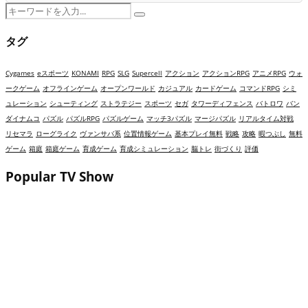
Search
Search
for:
タグ
Cygames
eスポーツ
KONAMI
RPG
SLG
Supercell
アクション
アクションRPG
アニメRPG
ウォ
ークゲーム
オフラインゲーム
オープンワールド
カジュアル
カードゲーム
コマンドRPG
シミ
ュレーション
シューティング
ストラテジー
スポーツ
セガ
タワーディフェンス
バトロワ
バン
ダイナムコ
パズル
パズルRPG
パズルゲーム
マッチ3パズル
マージパズル
リアルタイム対戦
リセマラ
ローグライク
ヴァンサバ系
位置情報ゲーム
基本プレイ無料
戦略
攻略
暇つぶし
無料
ゲーム
箱庭
箱庭ゲーム
育成ゲーム
育成シミュレーション
脳トレ
街づくり
評価
Popular TV Show
ゴシップハーバーは面白い？評価・レビューと攻
略｜ドロドロ展開とレストラン再建が熱いマージ
パズル！
崩壊：スターレイル（スタレ）は面白い？評価・
レビューと攻略｜極上の演出で魅せる宇宙開拓タ