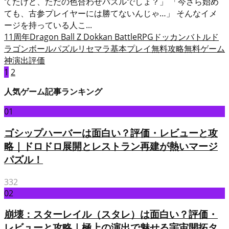
てたけど、ただの色合わせパズルでしょ？」 「今さら始め
ても、古参プレイヤーには勝てないんじゃ…」 そんなイメ
ージを持っている人こ...
11周年
Dragon Ball Z Dokkan Battle
RPG
ドッカンバトル
ド
ラゴンボール
パズル
リセマラ
基本プレイ無料
攻略
無料ゲーム
神演出
評価
1
2
投
稿
人気ゲーム記事ランキング
の
01
ペ
ゴシップハーバーは面白い？評価・レビューと攻
ー
略｜ドロドロ展開とレストラン再建が熱いマージ
ジ
パズル！
送
332
り
02
崩壊：スターレイル（スタレ）は面白い？評価・
レビューと攻略｜極上の演出で魅せる宇宙開拓タ