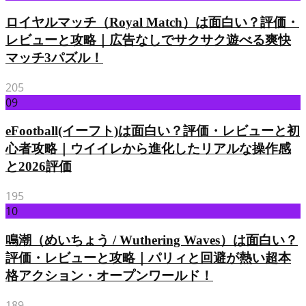
ロイヤルマッチ（Royal Match）は面白い？評価・
レビューと攻略｜広告なしでサクサク遊べる爽快
マッチ3パズル！
205
09
eFootball(イーフト)は面白い？評価・レビューと初
心者攻略｜ウイイレから進化したリアルな操作感
と2026評価
195
10
鳴潮（めいちょう / Wuthering Waves）は面白い？
評価・レビューと攻略｜パリィと回避が熱い超本
格アクション・オープンワールド！
189