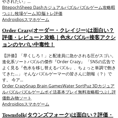
やされたい」...
Bitepoch
Sheep Dash
カジュアル
パズル
パズルゲーム
攻略
暇
つぶし
牧場ゲーム3D
脳トレ
評価
Android
ios
スマホゲーム
Order Crazy(オーダー・クレイジー)は面白い？
評価・レビューと攻略｜色水パズル×接客アクシ
ョンのヤバい中毒性！
【評価】「早くしろ！」と配達員に急かされる圧がスゴい。
進化系ソートパズルの傑作『Order Crazy』 「SNSの広告で
よく見る『色水を移し替えるパズル』、ちょっと単調で飽き
てきた…」 そんなパズルゲーマーの皆さんに朗報（？）で
す。 今ア...
Order Crazy
Snap Brain Games
Water SortPuz 3D
カジュア
ル
パズル
パズルゲーム
ポイ活
基本プレイ無料
攻略
暇つぶし
評
価
飲み物ソート
Android
ios
スマホゲーム
Townsfolk(タウンズフォーク)は面白い？評価・