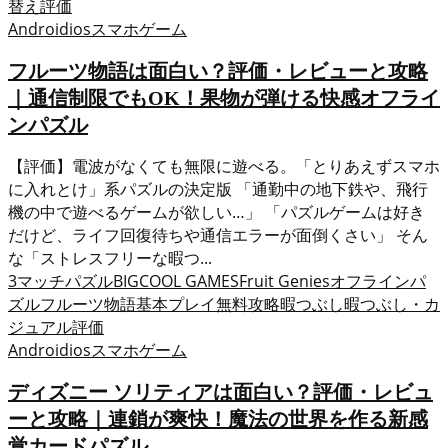
替え
評価
Android
ios
スマホゲーム
フルーツ物語は面白い？評価・レビューと攻略
｜通信制限でもOK！果物が弾ける快感オフライ
ンパズル
【評価】電波がなくても無限に遊べる。「とりあえずスマホ
に入れとけ」系パズルの決定版 「通勤中の地下鉄や、飛行
機の中で遊べるゲームが欲しい…」 「パズルゲームは好き
だけど、ライフ回復待ちや通信エラーが面倒くさい」 そん
な「ストレスフリーな暇つ...
3マッチパズル
BIGCOOL GAMES
Fruit Genies
オフライン
パ
ズル
フルーツ物語
基本プレイ無料
攻略
暇つぶし
暇つぶし・カ
ジュアル
評価
Android
ios
スマホゲーム
ディズニー ソリティアは面白い？評価・レビュ
ーと攻略｜連鎖が爽快！魔法の世界を作る新感
覚カードパズル