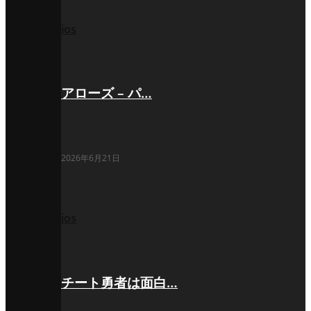
ios
アローズ – パ…
2026年6月21日
ios
チート勇者は面白…