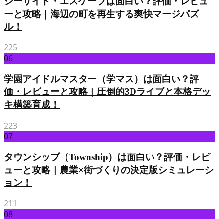
シーサイド・エスケープは面白い？評価・レビュ
ーと攻略｜海辺の町を再生する爽快マージパズ
ル！
225
06
学園アイドルマスター（学マス）は面白い？評
価・レビューと攻略｜圧倒的3Dライブと本格デッ
キ構築育成！
223
07
タウンシップ（Township）は面白い？評価・レビ
ューと攻略｜農業×街づくりの決定版シミュレーシ
ョン！
211
08