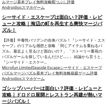
ル
マージ
基本プレイ無料
攻略
暇つぶし
評価
Android
ios
スマホゲーム
シーサイド・エスケープは面白い？評価・レビ
ューと攻略｜海辺の町を再生する爽快マージパ
ズル！
【評価】中毒性バツグンの合体パズル！『シーサイド・エス
ケープ』のリアルな感想と攻略 「同じアイテムを重ねるパ
ズル、最近よく見るけど面白いの？」 「ストーリー重視の
パズルゲームを探しているんだけど……」 結論から言うと、
『シーサイド・エスケー...
Microfun Limited
Seaside Escape
シーサイド・エスケープ
パズル
マージパズル
基本プレイ無料
攻略
箱庭ゲーム
評価
Android
ios
スマホゲーム
ゴシップハーバーは面白い？評価・レビューと
攻略｜ドロドロ展開とレストラン再建が熱いマ
ージパズル！