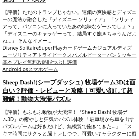
【評価】ただのトランプじゃない。連鎖の爽快感とディズニ
ーの魔法が融合した『ディズニー ソリティア』 「ソリティ
アって、パソコンに入っていたあの地味なゲームでしょ？」
「ディズニーのキャラゲーって、結局すぐ飽きちゃうんだよ
ね…」 そんなイメー...
Disney Solitaire
SuperPlay
カードゲーム
カジュアル
ディズ
ニーソリティア
トライピークス
パズル
ピーターパン
ミッキー
基本プレイ無料
攻略
暇つぶし
評価
Android
ios
スマホゲーム
Sheep Dash!(シープダッシュ) 牧場ゲーム3Dは面
白い？評価・レビューと攻略｜可愛い顔して超
難解！動物大渋滞パズル
【評価】もふもふ動物が大渋滞！『Sheep Dash! 牧場ゲー
ム3D』の癒やしと狂気のパズル体験 「駐車場から車を出す
パズルゲームは好きだけど、無機質で飽きてきた…」 「ス
キマ時間にサクッと脳トレしつつ、可愛いキャラクターに癒