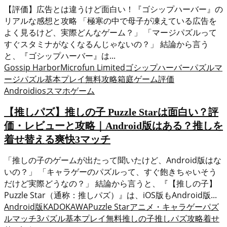
【評価】広告とは違うけど面白い！『ゴシップハーバー』の
リアルな感想と攻略 「極寒の中で母子が凍えている広告を
よく見るけど、実際どんなゲーム？」 「マージパズルって
すぐスタミナがなくなるんじゃないの？」 結論から言う
と、『ゴシップハーバー』は...
Gossip Harbor
Microfun Limited
ゴシップハーバー
パズル
マ
ージパズル
基本プレイ無料
攻略
箱庭ゲーム
評価
Android
ios
スマホゲーム
【推しパズ】推しの子 Puzzle Starは面白い？評
価・レビューと攻略｜Android版はある？推しを
着せ替える爽快3マッチ
「推しの子のゲームが出たって聞いたけど、Android版はな
いの？」 「キャラゲーのパズルって、すぐ飽きちゃいそう
だけど実際どうなの？」 結論から言うと、『【推しの子】
Puzzle Star（通称：推しパズ）』は、iOS版もAndroid版...
Android版
KADOKAWA
Puzzle Star
アニメ・キャラゲー
パズ
ル
マッチ3パズル
基本プレイ無料
推しの子
推しパズ
攻略
着せ