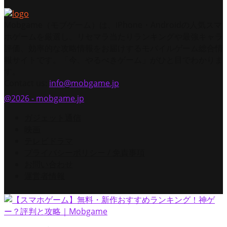
Mobgame（モブゲーム）は、iPhone・Androidの人気スマ
ホゲームを厳選し、リセマラ当たりランキングや最強キャラ
評価、効率的な攻略情報をお届けするモバイルゲーム総合情
報サイトです。「今、やるべきゲーム」がひと目でわかりま
す。
Contact us:
info@mobgame.jp
@2026 - mobgame.jp
ガジェット通信
映画
テレビドラマ
プライバシーポリシー / 免責事項
お問い合わせ
運営者情報