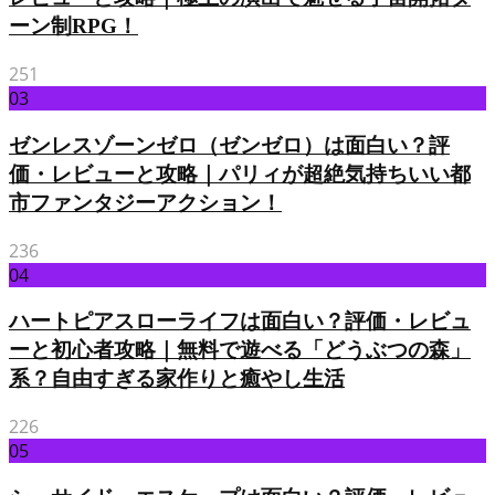
ーン制RPG！
251
03
ゼンレスゾーンゼロ（ゼンゼロ）は面白い？評
価・レビューと攻略｜パリィが超絶気持ちいい都
市ファンタジーアクション！
236
04
ハートピアスローライフは面白い？評価・レビュ
ーと初心者攻略｜無料で遊べる「どうぶつの森」
系？自由すぎる家作りと癒やし生活
226
05