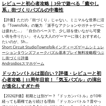
レビューと初心者攻略｜3分で遊べる「癒やし
系」街づくりパズルの中毒性
【評価】ただの「街づくり」じゃない。ミニマルな世界に沼
る『Townsfolk』の魅力 「派手なアクションやガチャゲーに
は疲れた…」 「自分のペースで、少し頭を使いながら可愛
い街を作りたい」 そんな大人のゲーマーに強くおすすめし
たいのが、Sh...
Short Circuit Studio
Townsfolk
インディーズゲーム
シミュレ
ーション
タウンズフォーク
パズル
基本プレイ無料
攻略
暇つぶ
し
街づくり
評価
Android
ios
スマホゲーム
ドッカンバトルは面白い？評価・レビューと初
心者攻略｜11周年目前！「気玉パズル」の演出
が進化しすぎた件
【2026評価】初期とは別ゲー？『ドッカンバトル』が10年
経っても覇権であり続ける理由 「ドッカンバトル？昔やっ