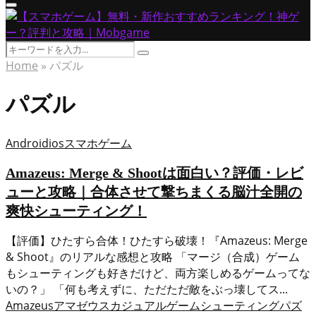
Primary
Menu
Search
Search
for:
Home
»
パズル
パズル
Android
ios
スマホゲーム
Amazeus: Merge & Shootは面白い？評価・レビ
ューと攻略｜合体させて撃ちまくる脳汁全開の
爽快シューティング！
【評価】ひたすら合体！ひたすら破壊！『Amazeus: Merge
& Shoot』のリアルな感想と攻略 「マージ（合成）ゲーム
もシューティングも好きだけど、両方楽しめるゲームってな
いの？」 「何も考えずに、ただただ敵をぶっ壊してス...
Amazeus
アマゼウス
カジュアルゲーム
シューティング
パズ