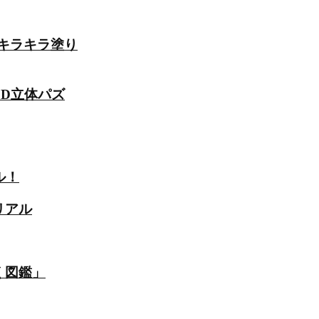
のキラキラ塗り
3D立体パズ
ル！
リアル
く図鑑」