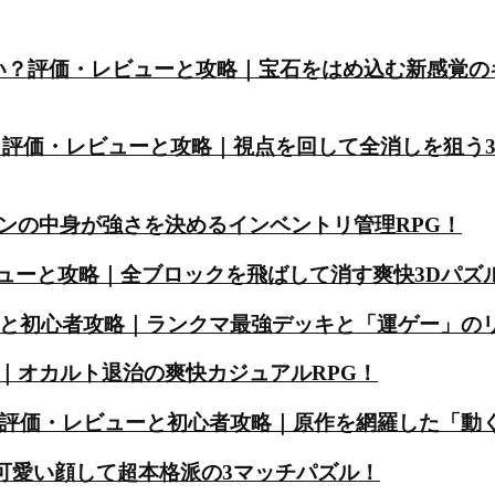
）は面白い？評価・レビューと攻略｜宝石をはめ込む新感覚
白い？評価・レビューと攻略｜視点を回して全消しを狙う
ンの中身が強さを決めるインベントリ管理RPG！
・レビューと攻略｜全ブロックを飛ばして消す爽快3Dパズ
ーと初心者攻略｜ランクマ最強デッキと「運ゲー」の
｜オカルト退治の爽快カジュアルRPG！
？評価・レビューと初心者攻略｜原作を網羅した「動
｜可愛い顔して超本格派の3マッチパズル！