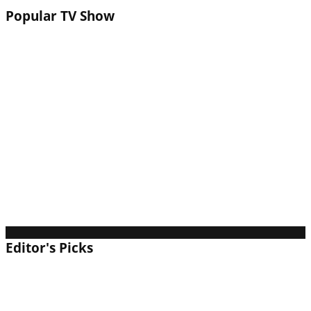
Popular TV Show
ゴシップハーバーは面白い？評価・レビューと攻
略｜ドロドロ展開とレストラン再建が熱いマージ
パズル！
崩壊：スターレイル（スタレ）は面白い？評価・
レビューと攻略｜極上の演出で魅せる宇宙開拓タ
ーン制RPG！
ゼンレスゾーンゼロ（ゼンゼロ）は面白い？評
価・レビューと攻略｜パリィが超絶気持ちいい都
市ファンタジーアクション！
Editor's Picks
シーサイド・エスケープは面白い？評価・レビュ
ーと攻略｜海辺の町を再生する爽快マージパズ