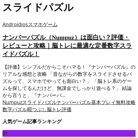
スライドパズル
Android
ios
スマホゲーム
ナンバーパズル（Numpuz）は面白い？評価・
レビューと攻略｜脳トレに最適な定番数字スラ
イドパズル！
【評価】シンプルだからこそハマる！『ナンバーパズル』の
リアルな感想と攻略 「昔ながらの数字をスライドさせるパ
ズルって、スマホでやっても面白い？」 「脳トレ系のゲー
ムを探してるんだけど、無課金でしっかり遊べる？」 結論
から言うと、『ナンバーパ...
Numpuz
スライドパズル
ナンバーパズル
基本プレイ無料
攻略
数字パズル
暇つぶし
脳トレ
評価
人気ゲーム記事ランキング
01