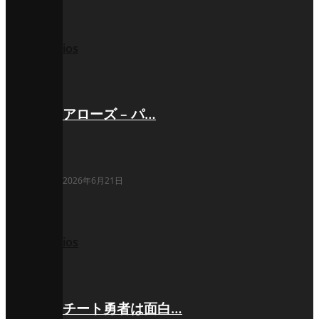
ios
アローズ – パ…
2026年6月21日
ios
チート勇者は面白…