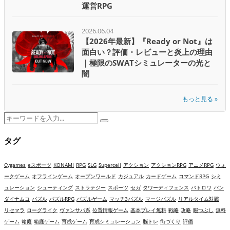
運営RPG
2026.06.04
【2026年最新】『Ready or Not』は
面白い？評価・レビューと炎上の理由
｜極限のSWATシミュレーターの光と
闇
もっと見る »
Search
Search
for:
タグ
Cygames
eスポーツ
KONAMI
RPG
SLG
Supercell
アクション
アクションRPG
アニメRPG
ウォ
ークゲーム
オフラインゲーム
オープンワールド
カジュアル
カードゲーム
コマンドRPG
シミ
ュレーション
シューティング
ストラテジー
スポーツ
セガ
タワーディフェンス
バトロワ
バン
ダイナムコ
パズル
パズルRPG
パズルゲーム
マッチ3パズル
マージパズル
リアルタイム対戦
リセマラ
ローグライク
ヴァンサバ系
位置情報ゲーム
基本プレイ無料
戦略
攻略
暇つぶし
無料
ゲーム
箱庭
箱庭ゲーム
育成ゲーム
育成シミュレーション
脳トレ
街づくり
評価