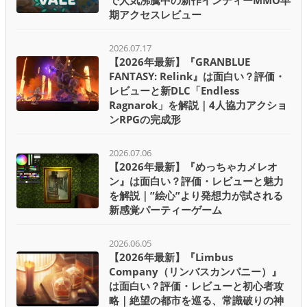
で人気沸騰中の新作インディーMMO早
期アクセスレビュー
2026.07.17
【2026年最新】『GRANBLUE
FANTASY: Relink』は面白い？評価・
レビューと新DLC「Endless
Ragnarok」を解説｜4人協力アクショ
ンRPGの完成形
2026.07.06
【2026年最新】『めっちゃカメレオ
ン』は面白い？評価・レビューと魅力
を解説｜”絵心”より発想力が試される
新感覚パーティーゲーム
2026.06.05
【2026年最新】『Limbus
Company（リンバスカンパニー）』
は面白い？評価・レビューと初心者攻
略｜絶望の都市を巡る、常識破りの神