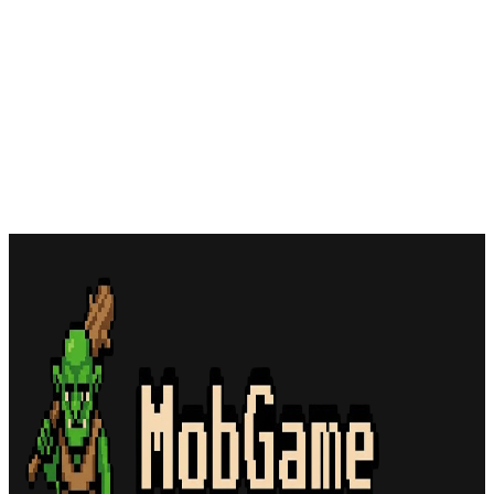
ル！
パズル＆サバイバル（パズサバ）は面白い？評
価・レビューと攻略｜広告詐欺？実は超本格的な
建国SLG×パズル！
プリコネRは面白い？評価・レビューと初心者攻略
｜8周年！今からでも遅くない「極上アニメ×盆栽
RPG」の完成形