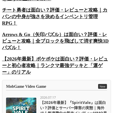
チート勇者は面白い？評価・レビューと攻略｜カ
バンの中身が強さを決めるインベントリ管理
RPG！
Arrows & Go（矢印パズル）は面白い？評価・レ
ビューと攻略｜全ブロックを飛ばして消す爽快3D
パズル！
【2026年最新】ポケポケは面白い？評価・レビュ
ーと初心者攻略｜ランクマ最強デッキと「運ゲ
ー」のリアル
MobGame Video Game
New
2026.07.17
【2026年最新】『SpiritVale』は面白
い？評価とサーバー障害の実態｜海外