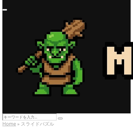
Primary
Menu
Search
Search
for:
Home
»
スライドパズル