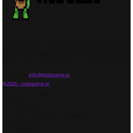
Mobgame（モブゲーム）は、iPhone・Androidの人気スマ
ホゲームを厳選し、リセマラ当たりランキングや最強キャラ
評価、効率的な攻略情報をお届けするモバイルゲーム総合情
報サイトです。「今、やるべきゲーム」がひと目でわかりま
す。
Contact us:
info@mobgame.jp
@2026 - mobgame.jp
ガジェット通信
映画
テレビドラマ
プライバシーポリシー / 免責事項
お問い合わせ
運営者情報