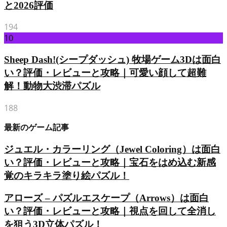
と2026評価
194
10
Sheep Dash!(シープダッシュ) 牧場ゲーム3Dは面白
い？評価・レビューと攻略｜可愛い顔して超難
解！動物大渋滞パズル
188
最新のゲーム記事
ジュエル・カラーリング（Jewel Coloring）は面白
い？評価・レビューと攻略｜宝石をはめ込む新感
覚のキラキラ塗り絵パズル！
アローズ – パズルエスケープ（Arrows）は面白
い？評価・レビューと攻略｜視点を回して全消し
を狙う3D立体パズル！