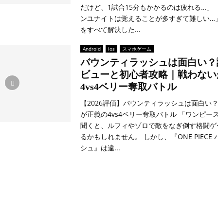
だけど、1試合15分もかかるのは疲れる…」 「
ンユナイトは覚えることが多すぎて難しい…
をすべて解決した...
Android
ios
スマホゲーム
バウンティラッシュは面白い？
ビューと初心者攻略｜戦わない
4vs4ベリー奪取バトル
【2026評価】バウンティラッシュは面白い
が正義の4vs4ベリー奪取バトル 「ワンピー
聞くと、ルフィやゾロで敵をなぎ倒す格闘ゲ
るかもしれません。 しかし、『ONE PIECE
シュ』は違...