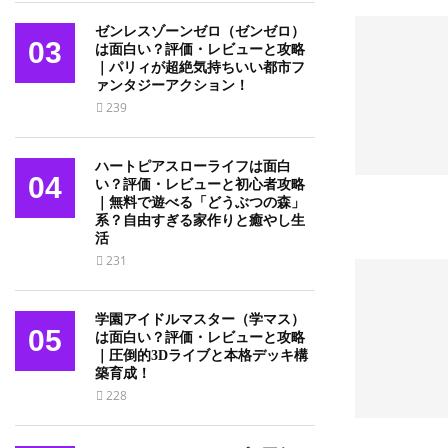
ゼンレスゾーンゼロ（ゼンゼロ）
03
は面白い？評価・レビューと攻略
｜パリィが超絶気持ちいい都市フ
ァンタジーアクション！
239
ハートピアスローライフは面白
04
い？評価・レビューと初心者攻略
｜無料で遊べる「どうぶつの森」
系？自由すぎる家作りと癒やし生
活
231
学園アイドルマスター（学マス）
05
は面白い？評価・レビューと攻略
｜圧倒的3Dライブと本格デッキ構
築育成！
228