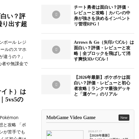
チート勇者は面白い？評価・
レビューと攻略｜カバンの中
面白い？評
身が強さを決めるインベント
繰り出す超
リ管理RPG！
ンボール レジ
Arrows & Go（矢印パズル）は
面白い？評価・レビューと攻
ボールのスマホ
略｜全ブロックを飛ばして消
が違うの？」
す爽快3Dパズル！
心者や無課金で
【2026年最新】ポケポケは面
白い？評価・レビューと初心
者攻略｜ランクマ最強デッキ
ユナイト）は
と「運ゲー」のリアル
5vs5の
okémon
MobGame Video Game
New
想と攻略 「ポ
ンが苦手でも
2026.07.17
【2026年最新】
多くて初心者は