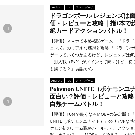
Android
ios
スマホゲーム
ドラゴンボール レジェンズは
価・レビューと攻略｜指1本で
絶カードアクションバトル！
【評価】スマホで本格格闘ゲーム！『ドラゴ
ェンズ』のリアルな感想と攻略 「ドラゴン
ゲーっていくつかあるけど、レジェンズは何
「対人戦（PvP）がメインって聞くけど、初
も勝てる？」 結論から...
Android
ios
スマホゲーム
Pokémon UNITE（ポケモン
面白い？評価・レビューと攻略｜
白熱チームバトル！
【評価】10分で熱くなるMOBAの決定版！『P
UNITE（ポケモンユナイト）』のリアルな感
ケモン初のチーム戦略バトルって、アクショ
楽しめるの？」 「MOBAって覚えることが