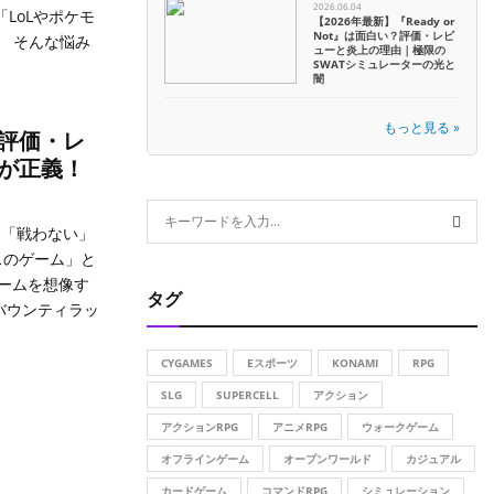
2026.06.04
LoLやポケモ
【2026年最新】『Ready or
Not』は面白い？評価・レビ
」 そんな悩み
ューと炎上の理由｜極限の
SWATシミュレーターの光と
闇
もっと見る »
評価・レ
が正義！
S
？「戦わない」
e
a
スのゲーム」と
S
r
ームを想像す
タグ
c
 バウンティラッ
E
h
f
A
CYGAMES
Eスポーツ
KONAMI
RPG
o
r
SLG
SUPERCELL
アクション
R
:
アクションRPG
アニメRPG
ウォークゲーム
C
オフラインゲーム
オープンワールド
カジュアル
H
カードゲーム
コマンドRPG
シミュレーション