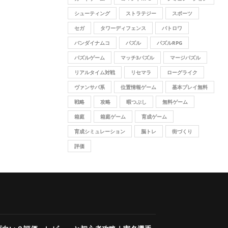
シューティング
ストラテジー
スポーツ
セガ
タワーディフェンス
バトロワ
バンダイナムコ
パズル
パズルRPG
パズルゲーム
マッチ3パズル
マージパズル
リアルタイム対戦
リセマラ
ローグライク
ヴァンサバ系
位置情報ゲーム
基本プレイ無料
戦略
攻略
暇つぶし
無料ゲーム
箱庭
箱庭ゲーム
育成ゲーム
育成シミュレーション
脳トレ
街づくり
評価