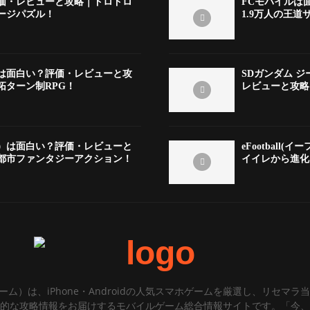
価・レビューと攻略｜ドロドロ
FCモバイルは
ージパズル！
1.9万人の王道
は面白い？評価・レビューと攻
SDガンダム 
拓ターン制RPG！
レビューと攻略
）は面白い？評価・レビューと
eFootbal
都市ファンタジーアクション！
イイレから進化
ゲーム）は、iPhone・Androidの人気スマホゲームを厳選し、リセマ
的な攻略情報をお届けするモバイルゲーム総合情報サイトです。「今、