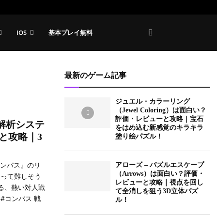
IOS
基本プレイ無料
最新のゲーム記事
ジュエル・カラーリング
（Jewel Coloring）は面白い？
評価・レビューと攻略｜宝石
解析システ
をはめ込む新感覚のキラキラ
と攻略｜3
塗り絵パズル！
コンパス』のリ
アローズ – パズルエスケープ
（Arrows）は面白い？評価・
ンって難しそう
レビューと攻略｜視点を回し
る、熱い対人戦
て全消しを狙う3D立体パズ
#コンパス 戦
ル！