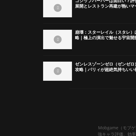
ゴシップハーバーは面白い？評
展開とレストラン再建が熱いマ
崩壊：スターレイル（スタレ）
略｜極上の演出で魅せる宇宙開
ゼンレスゾーンゼロ（ゼンゼロ
攻略｜パリィが超絶気持ちいい
Mobgame（モブ
強キャラ評価、効率