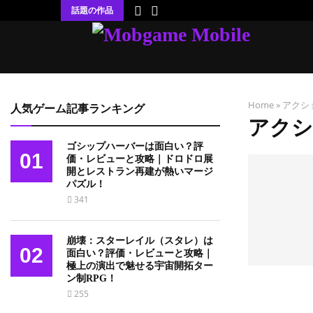
話題の作品
Home
»
アクシ
人気ゲーム記事ランキング
アクシ
ゴシップハーバーは面白い？評
01
価・レビューと攻略｜ドロドロ展
開とレストラン再建が熱いマージ
パズル！
341
崩壊：スターレイル（スタレ）は
02
面白い？評価・レビューと攻略｜
極上の演出で魅せる宇宙開拓ター
ン制RPG！
255