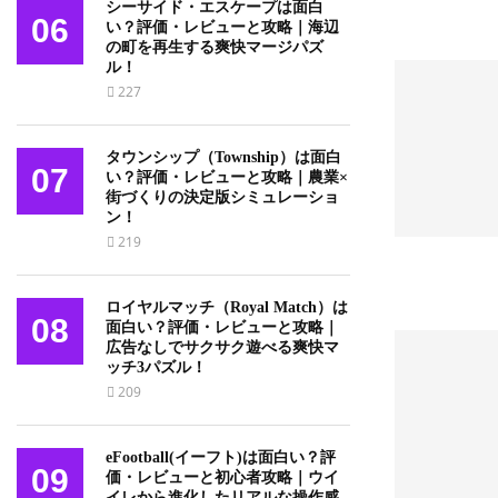
シーサイド・エスケープは面白
06
い？評価・レビューと攻略｜海辺
の町を再生する爽快マージパズ
ル！
227
タウンシップ（Township）は面白
07
い？評価・レビューと攻略｜農業×
街づくりの決定版シミュレーショ
ン！
219
ロイヤルマッチ（Royal Match）は
08
面白い？評価・レビューと攻略｜
広告なしでサクサク遊べる爽快マ
ッチ3パズル！
209
eFootball(イーフト)は面白い？評
09
価・レビューと初心者攻略｜ウイ
イレから進化したリアルな操作感