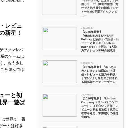
『SpiritVale』は面白い？評
価とサーバー障害の実態｜海
外で人気沸騰中の新作インデ
ィーMMO早期アクセスレビ
ュー
・レビュ
2026.07.17
の新星！
【2026年最新】
『GRANBLUE FANTASY:
Relink』は面白い？評価・レ
ビューと新DLC「Endless
Ragnarok」を解説｜4人協
がヴァンサバ
力アクションRPGの完成形
バ系のゲームは
なく、もう少し
2026.07.06
【2026年最新】『めっちゃ
にこそ遊んでほ
カメレオン』は面白い？評
価・レビューと魅力を解説
｜”絵心”より発想力が試され
る新感覚パーティーゲーム
ューと初
2026.06.05
【2026年最新】『Limbus
世界一遊ば
Company（リンバスカンパ
ニー）』は面白い？評価・レ
ビューと初心者攻略｜絶望の
都市を巡る、常識破りの神運
営RPG
」は世界で一番
戦ゲームは好き