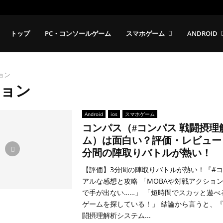
トップ
PC・コンソールゲーム
スマホゲーム
ANDROID
ョン
ョン
Android
ios
スマホゲーム
コンパス（#コンパス 戦闘摂理
ム）は面白い？評価・レビュー
分間の陣取りバトルが熱い！
【評価】3分間の陣取りバトルが熱い！『#
アルな感想と攻略 「MOBAや対戦アクショ
で手が出ない……」 「短時間でスカッと遊べ
ゲームを探している！」 結論から言うと、『
闘摂理解析システム...