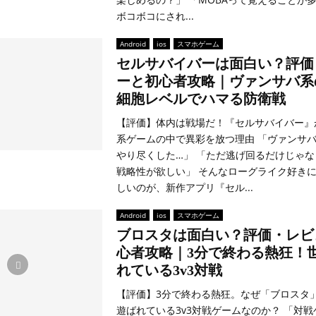
ボコボコにされ...
Android
ios
スマホゲーム
セルサバイバーは面白い？評価
ーと初心者攻略｜ヴァンサバ系
細胞レベルでハマる防衛戦
【評価】体内は戦場だ！『セルサバイバー』
系ゲームの中で異彩を放つ理由 「ヴァンサ
やり尽くした…」 「ただ逃げ回るだけじゃ
戦略性が欲しい」 そんなローグライク好き
しいのが、新作アプリ『セル...
Android
ios
スマホゲーム
ブロスタは面白い？評価・レビ
心者攻略｜3分で終わる熱狂！
れている3v3対戦
【評価】3分で終わる熱狂。なぜ「ブロスタ
遊ばれている3v3対戦ゲームなのか？ 「対