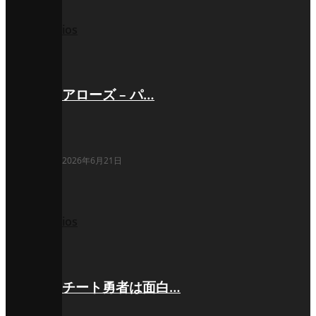
ios
アローズ – パ…
2026年6月21日
ios
チート勇者は面白…