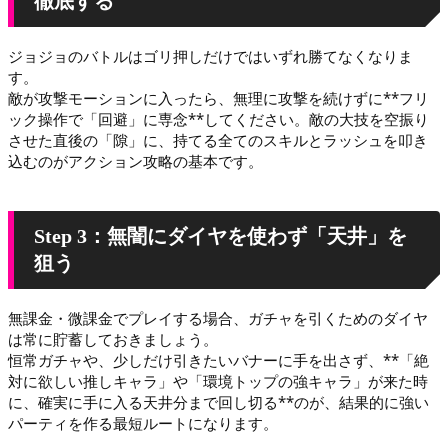
徹底する
ジョジョのバトルはゴリ押しだけではいずれ勝てなくなりま
す。
敵が攻撃モーションに入ったら、無理に攻撃を続けずに**フリ
ック操作で「回避」に専念**してください。敵の大技を空振り
させた直後の「隙」に、持てる全てのスキルとラッシュを叩き
込むのがアクション攻略の基本です。
Step 3：無闇にダイヤを使わず「天井」を
狙う
無課金・微課金でプレイする場合、ガチャを引くためのダイヤ
は常に貯蓄しておきましょう。
恒常ガチャや、少しだけ引きたいバナーに手を出さず、**「絶
対に欲しい推しキャラ」や「環境トップの強キャラ」が来た時
に、確実に手に入る天井分まで回し切る**のが、結果的に強い
パーティを作る最短ルートになります。