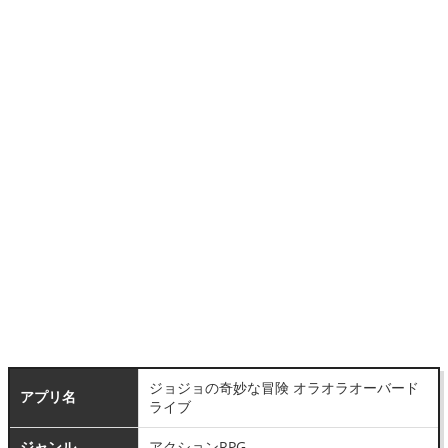
ジョジョの奇妙な冒険 オラオラオーバード
アプリ名
ライブ
ジャンル
アクションRPG