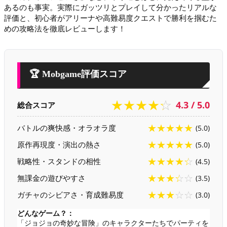
あるのも事実。実際にガッツリとプレイして分かったリアルな
評価と、初心者がアリーナや高難易度クエストで勝利を掴むた
めの攻略法を徹底レビューします！
🏆 Mobgame評価スコア
★★★★☆
4.3 / 5.0
総合スコア
★★★★★
バトルの爽快感・オラオラ度
(5.0)
★★★★★
原作再現度・演出の熱さ
(5.0)
★★★★☆
戦略性・スタンドの相性
(4.5)
★★★☆☆
無課金の遊びやすさ
(3.5)
★★★☆☆
ガチャのシビアさ・育成難易度
(3.0)
どんなゲーム？：
「ジョジョの奇妙な冒険」のキャラクターたちでパーティを