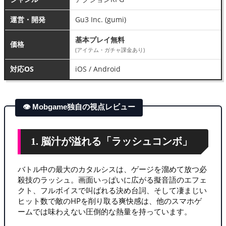
運営・開発
Gu3 Inc. (gumi)
基本プレイ無料
価格
(アイテム・ガチャ課金あり)
対応OS
iOS / Android
👁 Mobgame独自の視点レビュー
1. 脳汁が溢れる「ラッシュコンボ」
バトル中の最大のカタルシスは、ゲージを溜めて放つ必
殺技のラッシュ。画面いっぱいに広がる擬音語のエフェ
クト、フルボイスで叫ばれる決め台詞、そして凄まじい
ヒット数で敵のHPを削り取る爽快感は、他のスマホゲ
ームでは味わえない圧倒的な熱量を持っています。