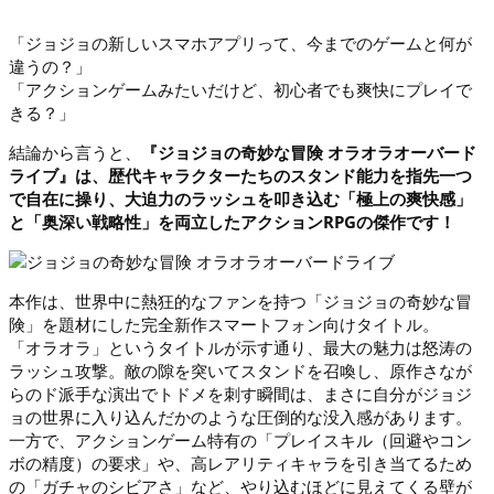
「ジョジョの新しいスマホアプリって、今までのゲームと何が
違うの？」
「アクションゲームみたいだけど、初心者でも爽快にプレイで
きる？」
結論から言うと、
『ジョジョの奇妙な冒険 オラオラオーバード
ライブ』は、歴代キャラクターたちのスタンド能力を指先一つ
で自在に操り、大迫力のラッシュを叩き込む「極上の爽快感」
と「奥深い戦略性」を両立したアクションRPGの傑作です！
本作は、世界中に熱狂的なファンを持つ「ジョジョの奇妙な冒
険」を題材にした完全新作スマートフォン向けタイトル。
「オラオラ」というタイトルが示す通り、最大の魅力は怒涛の
ラッシュ攻撃。敵の隙を突いてスタンドを召喚し、原作さなが
らのド派手な演出でトドメを刺す瞬間は、まさに自分がジョジ
ョの世界に入り込んだかのような圧倒的な没入感があります。
一方で、アクションゲーム特有の「プレイスキル（回避やコン
ボの精度）の要求」や、高レアリティキャラを引き当てるため
の「ガチャのシビアさ」など、やり込むほどに見えてくる壁が