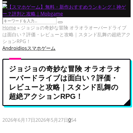
Primary
Menu
Search
Search
for:
Home
»
ジョジョの奇妙な冒険 オラオラオーバードライブ
は面白い？評価・レビューと攻略｜スタンド乱舞の超絶アク
ションRPG！
Android
ios
スマホゲーム
ジョジョの奇妙な冒険 オラオラオ
ーバードライブは面白い？評価・
レビューと攻略｜スタンド乱舞の
超絶アクションRPG！
2026年6月17日
2026年5月27日
0
54