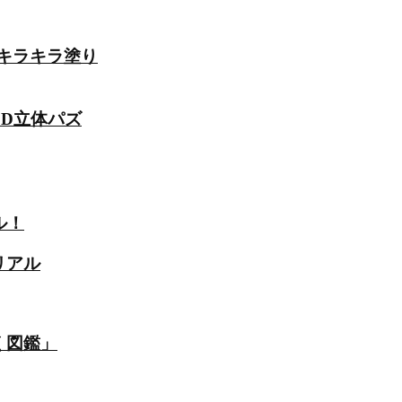
のキラキラ塗り
3D立体パズ
ル！
リアル
く図鑑」