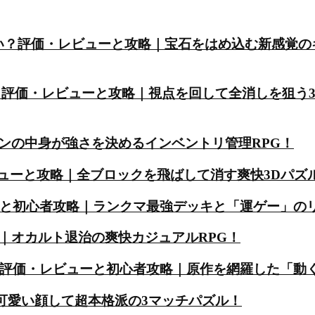
）は面白い？評価・レビューと攻略｜宝石をはめ込む新感覚
白い？評価・レビューと攻略｜視点を回して全消しを狙う
ンの中身が強さを決めるインベントリ管理RPG！
・レビューと攻略｜全ブロックを飛ばして消す爽快3Dパズ
ーと初心者攻略｜ランクマ最強デッキと「運ゲー」の
｜オカルト退治の爽快カジュアルRPG！
？評価・レビューと初心者攻略｜原作を網羅した「動
｜可愛い顔して超本格派の3マッチパズル！