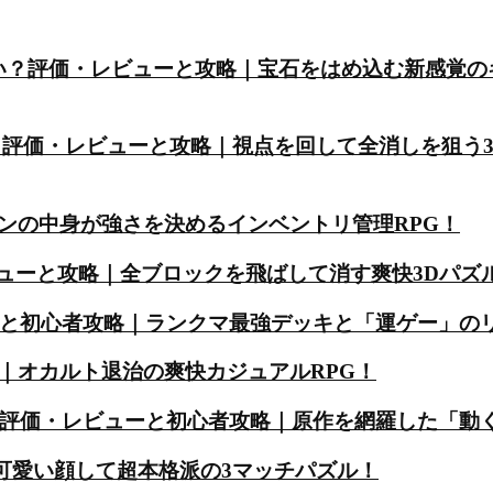
）は面白い？評価・レビューと攻略｜宝石をはめ込む新感覚
白い？評価・レビューと攻略｜視点を回して全消しを狙う
ンの中身が強さを決めるインベントリ管理RPG！
・レビューと攻略｜全ブロックを飛ばして消す爽快3Dパズ
ーと初心者攻略｜ランクマ最強デッキと「運ゲー」の
｜オカルト退治の爽快カジュアルRPG！
？評価・レビューと初心者攻略｜原作を網羅した「動
｜可愛い顔して超本格派の3マッチパズル！