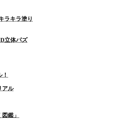
のキラキラ塗り
3D立体パズ
ル！
リアル
く図鑑」