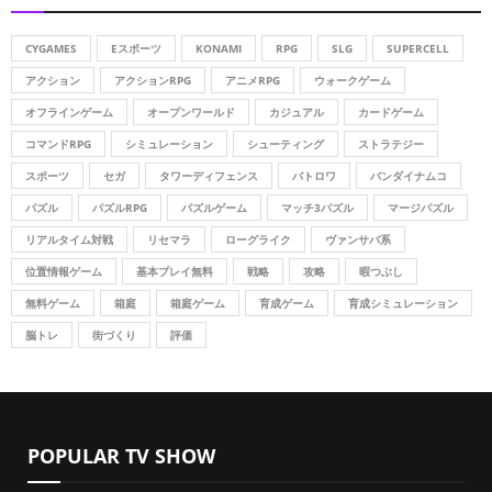
h
f
A
o
CYGAMES
Eスポーツ
KONAMI
RPG
SLG
SUPERCELL
r
R
アクション
アクションRPG
アニメRPG
ウォークゲーム
:
オフラインゲーム
オープンワールド
カジュアル
カードゲーム
C
コマンドRPG
シミュレーション
シューティング
ストラテジー
H
スポーツ
セガ
タワーディフェンス
バトロワ
バンダイナムコ
パズル
パズルRPG
パズルゲーム
マッチ3パズル
マージパズル
リアルタイム対戦
リセマラ
ローグライク
ヴァンサバ系
位置情報ゲーム
基本プレイ無料
戦略
攻略
暇つぶし
無料ゲーム
箱庭
箱庭ゲーム
育成ゲーム
育成シミュレーション
脳トレ
街づくり
評価
POPULAR TV SHOW