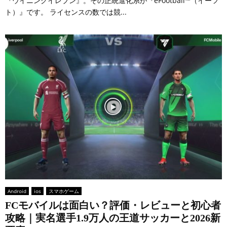
『ウイニングイレブン』。その正統進化系が『eFootball™（イーフ
ト）』です。 ライセンスの数では競...
Android
ios
スマホゲーム
FCモバイルは面白い？評価・レビューと初心者
攻略｜実名選手1.9万人の王道サッカーと2026新