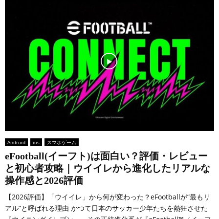
Android
ios
スマホゲーム
eFootball(イーフト)は面白い？評価・レビュー
と初心者攻略｜ウイイレから進化したリアルな
操作感と2026評価
【2026評価】「ウイイレ」から何が変わった？eFootballが“最もリ
アル”と呼ばれる理由 かつて日本のサッカー少年たちを熱狂させた