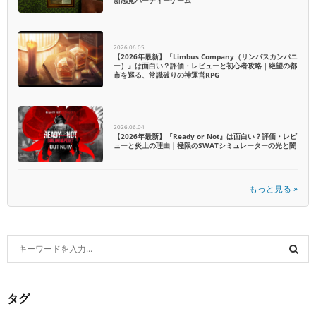
新感覚パーティーゲーム
2026.06.05
【2026年最新】『Limbus Company（リンバスカンパニ
ー）』は面白い？評価・レビューと初心者攻略｜絶望の都
市を巡る、常識破りの神運営RPG
2026.06.04
【2026年最新】『Ready or Not』は面白い？評価・レビ
ューと炎上の理由｜極限のSWATシミュレーターの光と闇
もっと見る »
S
e
a
S
r
タグ
c
E