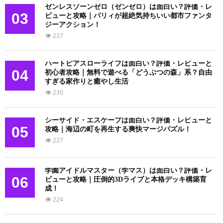
ゼンレスゾーンゼロ（ゼンゼロ）は面白い？評価・レ
03
ビューと攻略｜パリィが超絶気持ちいい都市ファンタ
ジーアクション！
237
ハートピアスローライフは面白い？評価・レビューと
04
初心者攻略｜無料で遊べる「どうぶつの森」系？自由
すぎる家作りと癒やし生活
230
シーサイド・エスケープは面白い？評価・レビューと
05
攻略｜海辺の町を再生する爽快マージパズル！
227
学園アイドルマスター（学マス）は面白い？評価・レ
06
ビューと攻略｜圧倒的3Dライブと本格デッキ構築育
成！
224