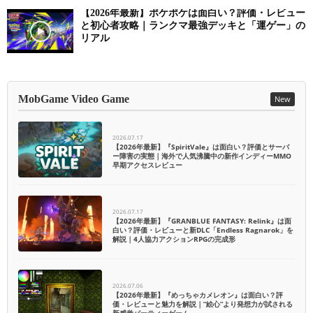
【2026年最新】ポケポケは面白い？評価・レビュー
と初心者攻略｜ランクマ最強デッキと「運ゲー」の
リアル
MobGame Video Game
New
2026.07.17
【2026年最新】『SpiritVale』は面白い？評価とサーバ
ー障害の実態｜海外で人気沸騰中の新作インディーMMO
早期アクセスレビュー
2026.07.17
【2026年最新】『GRANBLUE FANTASY: Relink』は面
白い？評価・レビューと新DLC「Endless Ragnarok」を
解説｜4人協力アクションRPGの完成形
2026.07.06
【2026年最新】『めっちゃカメレオン』は面白い？評
価・レビューと魅力を解説｜”絵心”より発想力が試される