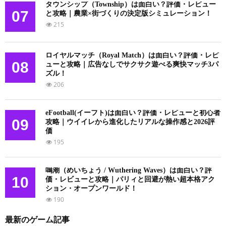
タウンシップ（Township）は面白い？評価・レビュー
07
と攻略｜農業×街づくりの決定版シミュレーション！
215
ロイヤルマッチ（Royal Match）は面白い？評価・レビ
08
ューと攻略｜広告なしでサクサク遊べる爽快マッチ3パ
ズル！
206
eFootball(イーフト)は面白い？評価・レビューと初心者
09
攻略｜ウイイレから進化したリアルな操作感と2026評
価
195
鳴潮（めいちょう / Wuthering Waves）は面白い？評
10
価・レビューと攻略｜パリィと回避が熱い超本格アク
ション・オープンワールド！
190
最新のゲーム記事