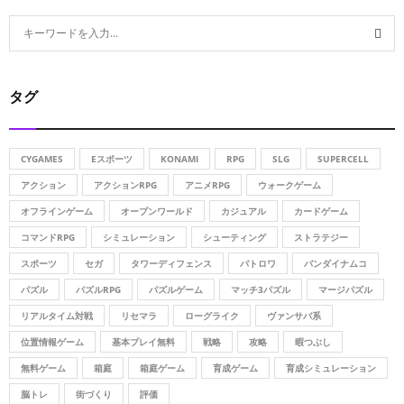
S
e
a
S
r
タグ
c
E
h
f
A
o
CYGAMES
Eスポーツ
KONAMI
RPG
SLG
SUPERCELL
r
R
アクション
アクションRPG
アニメRPG
ウォークゲーム
:
オフラインゲーム
オープンワールド
カジュアル
カードゲーム
C
コマンドRPG
シミュレーション
シューティング
ストラテジー
H
スポーツ
セガ
タワーディフェンス
バトロワ
バンダイナムコ
パズル
パズルRPG
パズルゲーム
マッチ3パズル
マージパズル
リアルタイム対戦
リセマラ
ローグライク
ヴァンサバ系
位置情報ゲーム
基本プレイ無料
戦略
攻略
暇つぶし
無料ゲーム
箱庭
箱庭ゲーム
育成ゲーム
育成シミュレーション
脳トレ
街づくり
評価