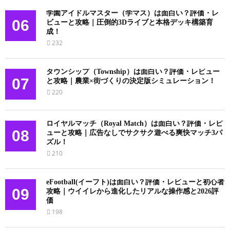
学園アイドルマスター（学マス）は面白い？評価・レ
06
ビューと攻略｜圧倒的3Dライブと本格デッキ構築育
成！
232
タウンシップ（Township）は面白い？評価・レビュー
07
と攻略｜農業×街づくりの決定版シミュレーション！
220
ロイヤルマッチ（Royal Match）は面白い？評価・レビ
08
ューと攻略｜広告なしでサクサク遊べる爽快マッチ3パ
ズル！
210
eFootball(イーフト)は面白い？評価・レビューと初心者
09
攻略｜ウイイレから進化したリアルな操作感と2026評
価
198