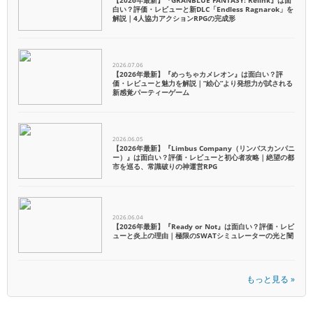
【2026年最新】『GRANBLUE FANTASY: Relink』は面
白い？評価・レビューと新DLC「Endless Ragnarok」を
解説｜4人協力アクションRPGの完成形
2026.07.06
【2026年最新】『めっちゃカメレオン』は面白い？評
価・レビューと魅力を解説｜”絵心”より発想力が試される
新感覚パーティーゲーム
2026.06.05
【2026年最新】『Limbus Company（リンバスカンパニ
ー）』は面白い？評価・レビューと初心者攻略｜絶望の都
市を巡る、常識破りの神運営RPG
2026.06.04
【2026年最新】『Ready or Not』は面白い？評価・レビ
ューと炎上の理由｜極限のSWATシミュレーターの光と闇
もっと見る »