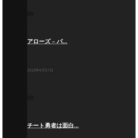
ios
アローズ – パ…
2026年6月21日
ios
チート勇者は面白…