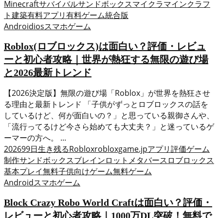
Minecraft
サバイバル
サンドボックス
マイクラ
マインクラフ
ト
建築
有料アプリ
有料ゲーム
統合版
Android
ios
スマホゲーム
Roblox(ロブロックス)は面白い？評価・レビュ
ーと初心者攻略｜世界が熱狂する無限の遊び場
と2026最新トレンド
【2026決定版】無限の遊び場「Roblox」が世界を熱狂させ
る理由と最新トレンド 「子供がずっとロブロックスの話を
しているけど、何が面白いの？」と思っている親御さんや、
「流行ってるけど今さら始めても大丈夫？」と迷っているゲ
ーマーの方へ。 ...
2026
99日生き残る
Roblox
robloxgame.jp
アプリ評価
ゲーム
制作
サンドボックス
ブレインロット
メタバース
ロブロックス
基本プレイ無料
子供向けゲーム
無料ゲーム
Android
スマホゲーム
Block Crazy Robo World Craftは面白い？評価・
レビューと初心者攻略｜1000万DL突破！無料で