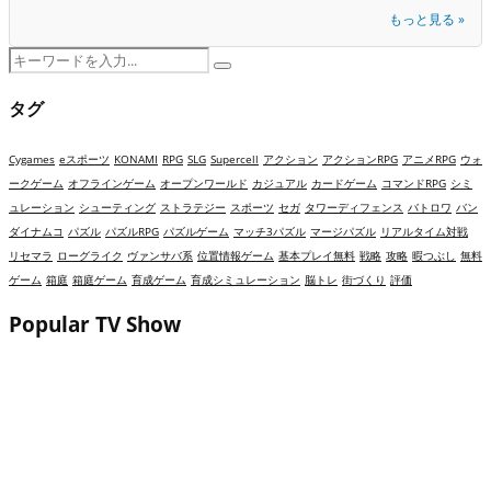
もっと見る »
Search
Search
for:
タグ
Cygames
eスポーツ
KONAMI
RPG
SLG
Supercell
アクション
アクションRPG
アニメRPG
ウォ
ークゲーム
オフラインゲーム
オープンワールド
カジュアル
カードゲーム
コマンドRPG
シミ
ュレーション
シューティング
ストラテジー
スポーツ
セガ
タワーディフェンス
バトロワ
バン
ダイナムコ
パズル
パズルRPG
パズルゲーム
マッチ3パズル
マージパズル
リアルタイム対戦
リセマラ
ローグライク
ヴァンサバ系
位置情報ゲーム
基本プレイ無料
戦略
攻略
暇つぶし
無料
ゲーム
箱庭
箱庭ゲーム
育成ゲーム
育成シミュレーション
脳トレ
街づくり
評価
Popular TV Show
ゴシップハーバーは面白い？評価・レビューと攻
略｜ドロドロ展開とレストラン再建が熱いマージ
パズル！
崩壊：スターレイル（スタレ）は面白い？評価・