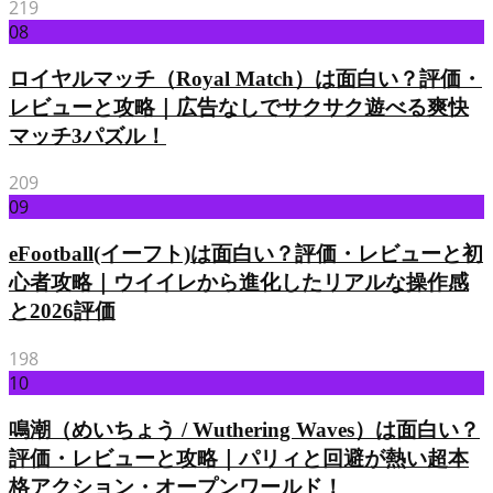
219
08
ロイヤルマッチ（Royal Match）は面白い？評価・
レビューと攻略｜広告なしでサクサク遊べる爽快
マッチ3パズル！
209
09
eFootball(イーフト)は面白い？評価・レビューと初
心者攻略｜ウイイレから進化したリアルな操作感
と2026評価
198
10
鳴潮（めいちょう / Wuthering Waves）は面白い？
評価・レビューと攻略｜パリィと回避が熱い超本
格アクション・オープンワールド！