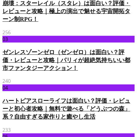
崩壊：スターレイル（スタレ）は面白い？評価・
レビューと攻略｜極上の演出で魅せる宇宙開拓タ
ーン制RPG！
256
03
ゼンレスゾーンゼロ（ゼンゼロ）は面白い？評
価・レビューと攻略｜パリィが超絶気持ちいい都
市ファンタジーアクション！
240
04
ハートピアスローライフは面白い？評価・レビュ
ーと初心者攻略｜無料で遊べる「どうぶつの森」
系？自由すぎる家作りと癒やし生活
233
05