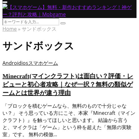
Primary
Menu
Search
Search
for:
Home
»
サンドボックス
サンドボックス
Android
ios
スマホゲーム
Minecraft(マインクラフト)は面白い？評価・レ
ビューと初心者攻略｜なぜ一択？無料の類似ゲ
ームとは世界が違う理由
「ブロックを積むゲームなら、無料のもので十分じゃな
い？」 そう思っている方にこそ、本家『Minecraft（マイン
クラフト）』を触ってほしいと思います。 結論から言う
と、マイクラは「ゲーム」という枠を超えた「無限の実験
室」です。 無料の模倣...