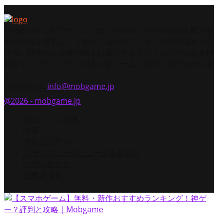
Mobgame（モブゲーム）は、iPhone・Androidの人気スマ
ホゲームを厳選し、リセマラ当たりランキングや最強キャラ
評価、効率的な攻略情報をお届けするモバイルゲーム総合情
報サイトです。「今、やるべきゲーム」がひと目でわかりま
す。
Contact us:
info@mobgame.jp
@2026 - mobgame.jp
ガジェット通信
映画
テレビドラマ
プライバシーポリシー / 免責事項
お問い合わせ
運営者情報